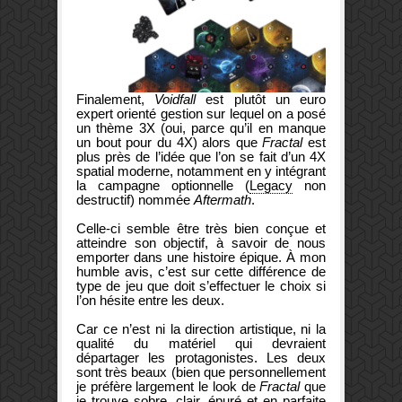
Finalement,
Voidfall
est plutôt un euro
expert orienté gestion sur lequel on a posé
un thème 3X (oui, parce qu’il en manque
un bout pour du 4X) alors que
Fractal
est
plus près de l’idée que l’on se fait d’un 4X
spatial moderne, notamment en y intégrant
la campagne optionnelle (
Legacy
non
destructif) nommée
Aftermath
.
Celle-ci semble être très bien conçue et
atteindre son objectif, à savoir de nous
emporter dans une histoire épique. À mon
humble avis, c’est sur cette différence de
type de jeu que doit s’effectuer le choix si
l’on hésite entre les deux.
Car ce n’est ni la direction artistique, ni la
qualité du matériel qui devraient
départager les protagonistes. Les deux
sont très beaux (bien que personnellement
je préfère largement le look de
Fractal
que
je trouve sobre, clair, épuré et en parfaite