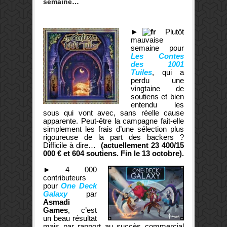
semaine…
►
Plutôt
mauvaise
semaine pour
Les Contes
des 1001
Tuiles
, qui a
perdu une
vingtaine de
soutiens et bien
entendu les
sous qui vont avec, sans réelle cause
apparente. Peut-être la campagne fait-elle
simplement les frais d’une sélection plus
rigoureuse de la part des backers ?
Difficile à dire…
(actuellement 23 400/15
000 € et 604 soutiens. Fin le 13 octobre).
►
4 000
contributeurs
pour
One Deck
Galaxy
par
Asmadi
Games
, c’est
un beau résultat
mais par rapport au succès commercial