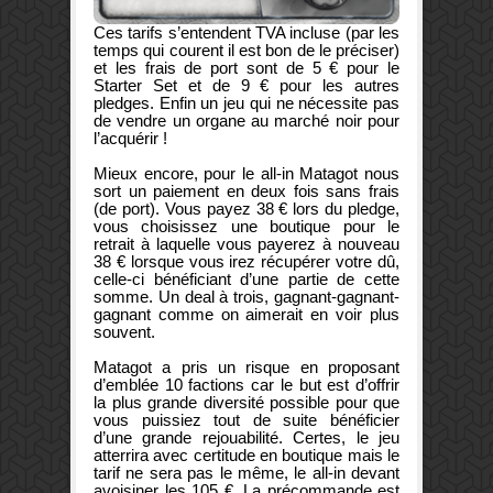
Ces tarifs s’entendent TVA incluse (par les
temps qui courent il est bon de le préciser)
et les frais de port sont de 5 € pour le
Starter Set et de 9 € pour les autres
pledges. Enfin un jeu qui ne nécessite pas
de vendre un organe au marché noir pour
l’acquérir !
Mieux encore, pour le all-in Matagot nous
sort un paiement en deux fois sans frais
(de port). Vous payez 38 € lors du pledge,
vous choisissez une boutique pour le
retrait à laquelle vous payerez à nouveau
38 € lorsque vous irez récupérer votre dû,
celle-ci bénéficiant d’une partie de cette
somme. Un deal à trois, gagnant-gagnant-
gagnant comme on aimerait en voir plus
souvent.
Matagot a pris un risque en proposant
d’emblée 10 factions car le but est d’offrir
la plus grande diversité possible pour que
vous puissiez tout de suite bénéficier
d’une grande rejouabilité. Certes, le jeu
atterrira avec certitude en boutique mais le
tarif ne sera pas le même, le all-in devant
avoisiner les 105 €. La précommande est