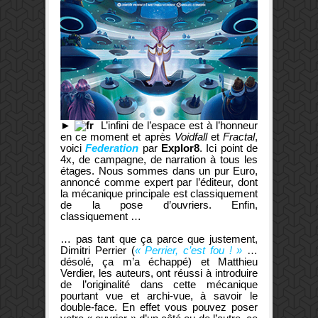
►
L’infini de l’espace est à l’honneur
en ce moment et après
Voidfall
et
Fractal
,
voici
Federation
par
Explor8
. Ici point de
4x, de campagne, de narration à tous les
étages. Nous sommes dans un pur Euro,
annoncé comme expert par l’éditeur, dont
la mécanique principale est classiquement
de la pose d’ouvriers. Enfin,
classiquement …
… pas tant que ça parce que justement,
Dimitri Perrier (
« Perrier, c’est fou ! »
…
désolé, ça m’a échappé) et Matthieu
Verdier, les auteurs, ont réussi à introduire
de l’originalité dans cette mécanique
pourtant vue et archi-vue, à savoir le
double-face. En effet vous pouvez poser