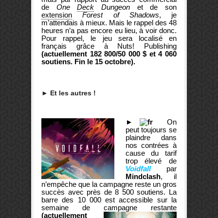
de
One
Deck
Dungeon
et de son
extension
Forest of Shadows
, je
m’attendais à mieux. Mais le rappel des 48
heures n’a pas encore eu lieu, à voir donc.
Pour rappel, le jeu sera localisé en
français grâce à Nuts! Publishing
(actuellement 182 800/50 000 $ et 4 060
soutiens. Fin le 15 octobre).
► Et les autres !
►
On
peut toujours se
plaindre dans
nos contrées à
cause du tarif
trop élevé de
Voidfall
par
Mindclash
, il
n’empêche que la campagne reste un gros
succès avec près de 8 500 soutiens. La
barre des 10 000 est accessible sur la
semaine de campagne restante
(actuellement