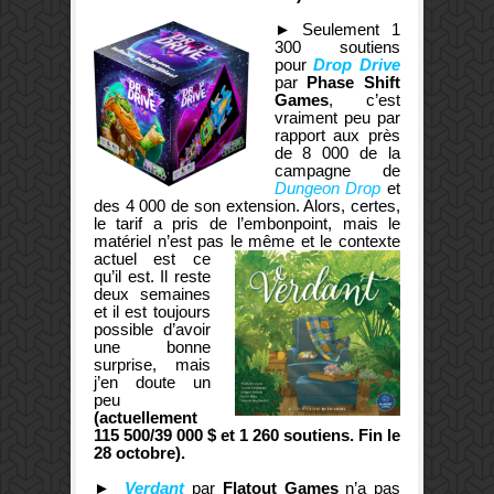
►
Seulement 1
300 soutiens
pour
Drop Drive
par
Phase Shift
Games
, c’est
vraiment peu par
rapport aux près
de 8 000 de la
campagne de
Dungeon Drop
et
des 4 000 de son extension. Alors, certes,
le tarif a pris de l’embonpoint, mais le
matériel n’est pas le
même et le contexte
actuel est ce
qu’il est. Il reste
deux semaines
et il est toujours
possible d’avoir
une bonne
surprise, mais
j’en doute un
peu
(actuellement
115 500/39 000 $ et 1 260 soutiens. Fin le
28 octobre).
►
Verdant
par
Flatout Games
n’a pas