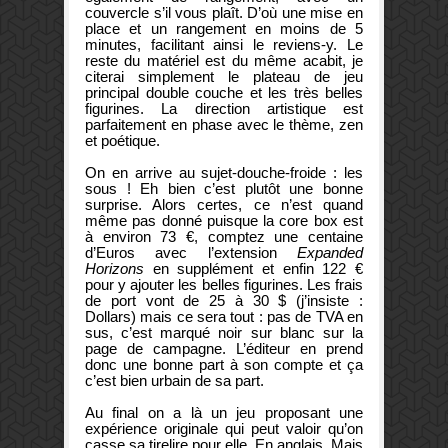
couvercle s’il vous plaît. D’où une mise en
place et un rangement en moins de 5
minutes, facilitant ainsi le reviens-y. Le
reste du matériel est du même acabit, je
citerai simplement le plateau de jeu
principal double couche et les très belles
figurines. La direction artistique est
parfaitement en phase avec le thème, zen
et poétique.
On en arrive au sujet-douche-froide : les
sous ! Eh bien c’est plutôt une bonne
surprise. Alors certes, ce n’est quand
même pas donné puisque la core box est
à environ 73 €, comptez une centaine
d’Euros avec l’extension
Expanded
Horizons
en supplément et enfin 122 €
pour y ajouter les belles figurines. Les frais
de port vont de 25 à 30 $ (j’insiste :
Dollars) mais ce sera tout : pas de TVA en
sus, c’est marqué noir sur blanc sur la
page de campagne. L’éditeur en prend
donc une bonne part à son compte et ça
c’est bien urbain de sa part.
Au final on a là un jeu proposant une
expérience originale qui peut valoir qu’on
casse sa tirelire pour elle. En anglais. Mais