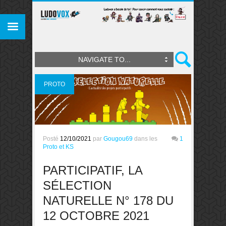
NAVIGATE TO...
PROTO
ET KS
Posté
12/10/2021
par
Gougou69
dans les
1
Proto et KS
PARTICIPATIF, LA
SÉLECTION
NATURELLE N° 178 DU
12 OCTOBRE 2021