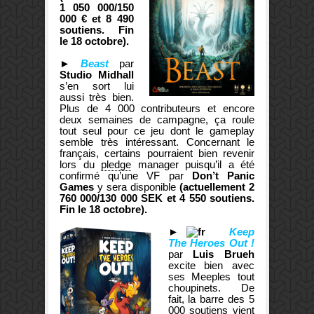
1 050 000/150
000 € et 8 490
soutiens. Fin
le 18 octobre).
►
Beast
par
Studio Midhall
s’en sort lui
aussi très bien.
Plus de 4 000 contributeurs et encore
deux semaines de campagne, ça roule
tout seul pour ce jeu dont le gameplay
semble très intéressant. Concernant le
français, certains pourraient bien revenir
lors du
pledge
manager puisqu’il a été
confirmé qu’une VF par
Don’t Panic
Games
y sera disponible
(actuellement 2
760 000/130 000 SEK et 4 550 soutiens.
Fin le 18 octobre).
►
Keep
The Heroes Out !
par
Luis Brueh
excite bien avec
ses Meeples tout
choupinets. De
fait, la barre des 5
000 soutiens vient