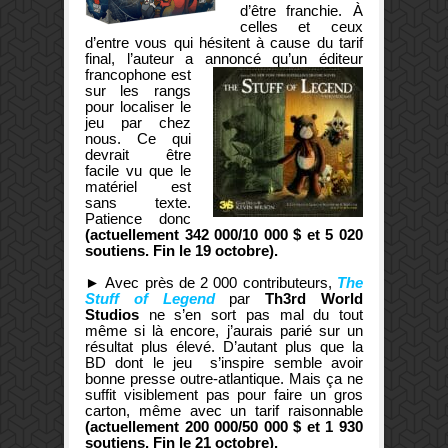
d’être franchie. À
celles et ceux
d’entre vous qui hésitent à cause du tarif
final, l’auteur a annoncé qu’un éditeur
francophone
est
sur les rangs
pour localiser le
jeu par chez
nous. Ce qui
devrait être
facile vu que le
matériel est
sans texte.
Patience donc
(actuellement 342 000/10 000 $ et 5 020
soutiens. Fin le 19 octobre).
►
Avec près de 2 000 contributeurs,
The
Stuff of Legend
par
Th3rd World
Studios
ne s’en sort pas mal du tout
même si là encore, j’aurais parié sur un
résultat plus élevé. D’autant plus que la
BD dont le jeu s’inspire semble avoir
bonne presse outre-atlantique. Mais ça ne
suffit visiblement pas pour faire un gros
carton, même avec un tarif raisonnable
(actuellement 200 000/50 000 $ et 1 930
soutiens. Fin le 21 octobre).