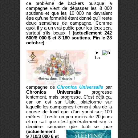
ce problème de backers puisque la
campagne vient de dépasser les 8 000
soutiens et que les 10 000 ne devraient
être qu’une formalité étant donné qu’il reste
deux semaines de campagne. Comme
quoi, il y a un vrai public pour les jeux zen,
surtout s’ils beaux !
(actuellement 242
600/8 000 $ et 8 180 soutiens. Fin le 28
octobre).
►
La
campagne de
Chronica Universalis
par
Chronica Universalis
progresse
lentement, mais progresse. C’est déjà ça,
car on est sur Ulule, plateforme sur
laquelle les campagnes tiennent plus de la
course de fond que d’un sprint sur 100
mètres. Il reste un peu moins de 20 jours
et on sait que c’est généralement sur la
dernière semaine que tout se joue
(actuellement
9 710/3 000 € et