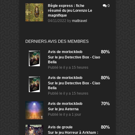
Règle express : fiche
0
résumé du jeu Lorenzo Le
magnifique
04/11/2022
by
mattravel
DERNIERS AVIS DES MEMBRES
80%
Avis de
morlockbob
Sur le jeu Detective Box - Ciao
Bella
Publié le
il y a 15 heures
80%
Avis de
morlockbob
Sur le jeu Detective Box - Ciao
Bella
Publié le
il y a 15 heures
70%
Avis de
morlockbob
Sur le jeu Aeterna
Publié le
il y a 1 jour
80%
Avis de
groule
Sur le jeu Horreur à Arkham :