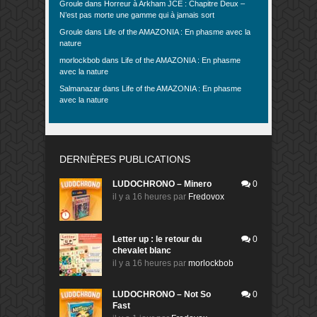
Groule
dans
Horreur à Arkham JCE : Chapitre Deux –
N’est pas morte une gamme qui à jamais sort
Groule
dans
Life of the AMAZONIA : En phasme avec la
nature
morlockbob
dans
Life of the AMAZONIA : En phasme
avec la nature
Salmanazar
dans
Life of the AMAZONIA : En phasme
avec la nature
DERNIÈRES PUBLICATIONS
LUDOCHRONO – Minero
0
il y a 16 heures
par
Fredovox
Letter up : le retour du
0
chevalet blanc
il y a 16 heures
par
morlockbob
LUDOCHRONO – Not So
0
Fast