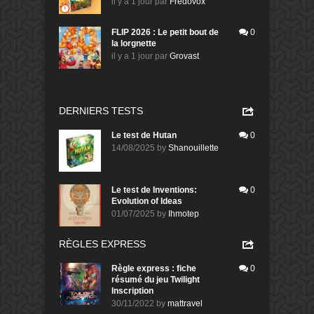
il y a 1 jour
par
Fredovox
FLIP 2026 : Le petit bout de
0
la lorgnette
il y a 1 jour
par
Grovast
DERNIERS TESTS
Le test de Hutan
0
14/08/2025
by
Shanouillette
Le test de Inventions:
0
Evolution of Ideas
01/07/2025
by
Ihmotep
RÈGLES EXPRESS
Règle express : fiche
0
résumé du jeu Twilight
Inscription
30/11/2022
by
mattravel