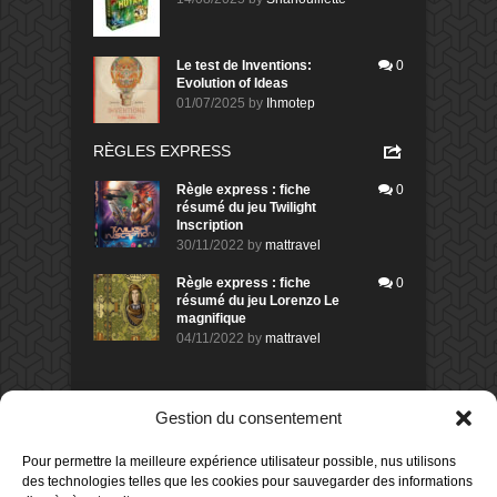
Le test de Inventions:
0
Evolution of Ideas
01/07/2025
by
Ihmotep
RÈGLES EXPRESS
Règle express : fiche
0
résumé du jeu Twilight
Inscription
30/11/2022
by
mattravel
Règle express : fiche
0
résumé du jeu Lorenzo Le
magnifique
04/11/2022
by
mattravel
DERNIERS AVIS DES MEMBRES
Gestion du consentement
60%
Avis de
morlockbob
Pour permettre la meilleure expérience utilisateur possible, nus utilisons
Sur le jeu Collect!
des technologies telles que les cookies pour sauvegarder des informations
Publié le
il y a 21 heures