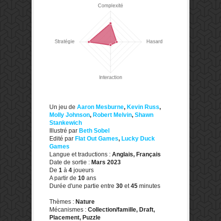
Un jeu de
Aaron Mesburne
,
Kevin Russ
,
Molly Johnson
,
Robert Melvin
,
Shawn
Stankewich
Illustré par
Beth Sobel
Edité par
Flat Out Games
,
Lucky Duck
Games
Langue et traductions :
Anglais, Français
Date de sortie :
Mars 2023
De
1
à
4
joueurs
A partir de
10
ans
Durée d'une partie entre
30
et
45
minutes
Thèmes :
Nature
Mécanismes :
Collection/famille, Draft,
Placement, Puzzle