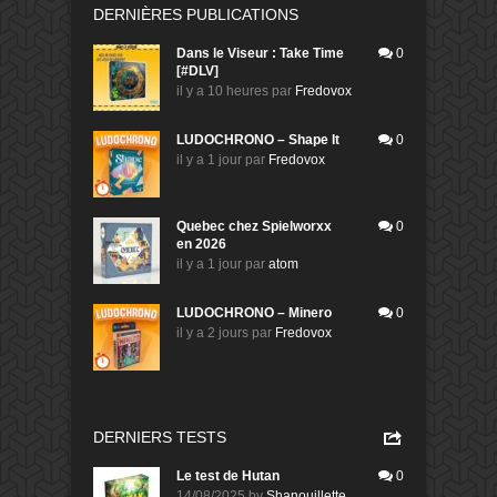
DERNIÈRES PUBLICATIONS
Dans le Viseur : Take Time
0
[#DLV]
il y a 10 heures
par
Fredovox
LUDOCHRONO – Shape It
0
il y a 1 jour
par
Fredovox
Quebec chez Spielworxx
0
en 2026
il y a 1 jour
par
atom
LUDOCHRONO – Minero
0
il y a 2 jours
par
Fredovox
DERNIERS TESTS
Le test de Hutan
0
14/08/2025
by
Shanouillette