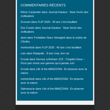
COMMENTAIRES RÉCENTS
Rémy Carpentier
dans
Journal d’auteur : Near l’echo des
civilisations
Grovast
dans
FLIP 2026 : 40 ans c’est bouillant
Doc.Fusion
dans
Journal d’auteur : Near l’echo des
civilisations
atom
dans
Forbidden Stars réimaginé dans le mythe de
Cthulhu
morlockbob
dans
FLIP 2026 : 40 ans c’est bouillant
cats
dans
Ratapolis : À bon chat, bon rat
Groule
dans
Horreur à Arkham JCE : Chapitre Deux –
N’est pas morte une gamme qui à jamais sort
Groule
dans
Life of the AMAZONIA : En phasme avec la
nature
morlockbob
dans
Life of the AMAZONIA : En phasme
avec la nature
Salmanazar
dans
Life of the AMAZONIA : En phasme
avec la nature