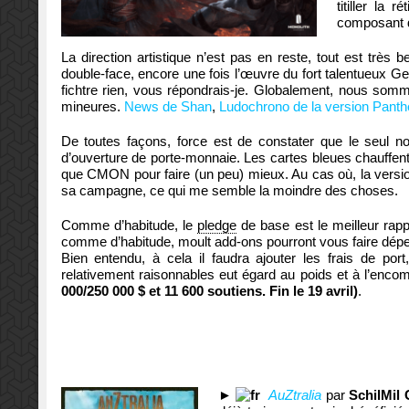
titiller la
composant d
La direction artistique n’est pas en reste, tout est très 
double-face, encore une fois l’œuvre du fort talentueux 
fichtre rien, vous répondrais-je. Globalement, nous so
mineures.
News de Shan
,
Ludochrono de la version Pant
De toutes façons, force est de constater que le seul n
d’ouverture de porte-monnaie. Les cartes bleues chauffen
que CMON pour faire (un peu) mieux. Au cas où, la versio
sa campagne, ce qui me semble la moindre des choses.
Comme d’habitude, le
pledge
de base est le meilleur rapp
comme d’habitude, moult add-ons pourront vous faire dépens
Bien entendu, à cela il faudra ajouter les frais de po
relativement raisonnables eut égard au poids et à l’enc
000/250 000 $ et 11 600
soutiens. Fin le 19 avril)
.
►
AuZtralia
par
SchilMil