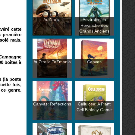
AuZtralia
Auztralia : la
Revanche des
véré cette
Grands Anciens
a première
ésolé mais,
. Campagne
AuZtralia TaZmania
Canvas
00 boîtes à
.
s (la poste
cette fois,
 ce genre,
Canvas: Reflections
Cellulose: A Plant
Cell Biology Game