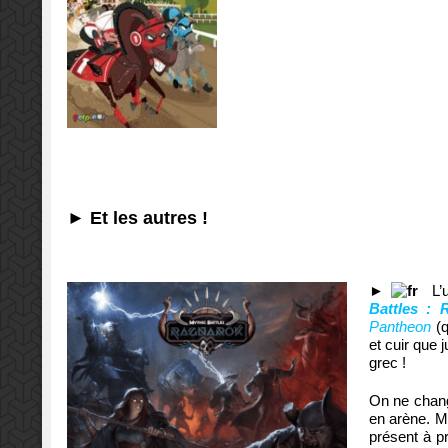
► Et les autres !
►
L’
Battles : 
Pantheon
(q
et cuir que 
grec !
On ne chang
en arène. Mo
présent à p