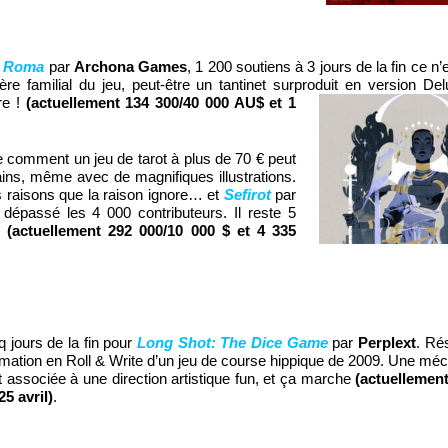
 Roma
par
Archona Games
, 1 200 soutiens à 3 jours de la fin ce n
re familial du jeu, peut-être un tantinet surproduit en version 
re !
(actuellement 134 300/40 000 AU$ et 1
 comment un jeu de tarot à plus de 70 € peut
ns, même avec de magnifiques illustrations.
es raisons que la raison ignore… et
Sefirot
par
dépassé les 4 000 contributeurs. Il reste 5
s
(actuellement 292 000/10 000 $ et 4 335
 jours de la fin pour
Long Shot: The Dice Game
par
Perplext
. Rés
mation en Roll & Write d’un jeu de course hippique de 2009. Une méc
associée à une direction artistique fun, et ça marche
(actuellement
25 avril)
.