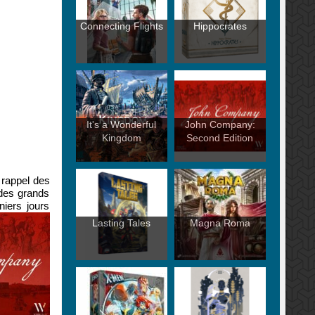
Connecting Flights
Hippocrates
It's a Wonderful
John Company:
Kingdom
Second Edition
 rappel des
 des grands
iers jours
Lasting Tales
Magna Roma