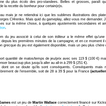
 rétine du plus écolo des pro-standees. Belles et grosses, paraît q
e la recette du bonheur pour certain(e)s.
beau mais je ne retiendrai ici que les sublimes illustrations des plat
Georges Cl4renko. Mais quid du gameplay, allez-vous me demander. J
mmes sur la même chose, à quelques ajustements secondaires et am
héon
.
om du jeu associé à celui de son éditeur a le même effet qu’une 
t depuis les premières minutes de la campagne, et en ce moment il 
n grecque du jeu est également disponible, mais un peu plus chère 
ort quantité de matos/temps de jeu/prix avec ses 119 $ (100 €) mai
er beaucoup plus jusqu’à aller au all-in à 299 $ (251 €).
rt, dont on se doute qu’ils sont conséquents. Conséquents mais 
ombrement de l’ensemble, soit de 28 à 39 $ pour la France
(actuelle
 Games
est un jeu de
Martin Wallace
correctement financé sur Kicksta