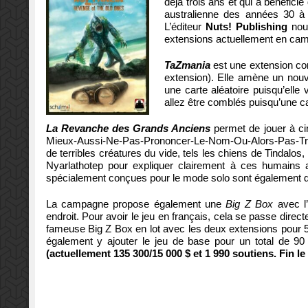
déjà trois ans et qui a bénéficié
australienne des années 30 à 
L’éditeur
Nuts! Publishing
nous
extensions actuellement en ca
TaZmania
est une extension co
extension). Elle amène un nouve
une carte aléatoire puisqu’elle
allez être comblés puisqu’une 
La Revanche des Grands Anciens
permet de jouer à cin
Mieux-Aussi-Ne-Pas-Prononcer-Le-Nom-Ou-Alors-Pas-Trop-F
de terribles créatures du vide, tels les chiens de Tindalos
Nyarlathotep pour expliquer clairement à ces humains ar
spécialement conçues pour le mode solo sont également de
La campagne propose également une
Big Z Box
avec l’
endroit. Pour avoir le jeu en français, cela se passe dire
fameuse Big Z Box en lot avec les deux extensions pour 56
également y ajouter le jeu de base pour un total de 90 
(actuellement 135 300/15 000 $ et 1 990
soutiens. Fin le 