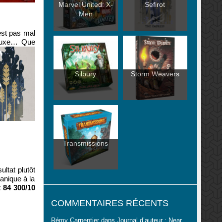
Marvel United: X-
Sefirot
Men
’est pas mal
Deluxe… Que
Silbury
Storm Weavers
Transmissions
ultat plutôt
anique à la
 84 300/10
COMMENTAIRES RÉCENTS
Rémy Carpentier
dans
Journal d’auteur : Near