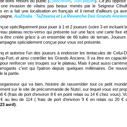
 de bons retours du public (
Ludochrono
,
Just played
). Ce jeu oppose
une invasion de vilains pas beaux menés par le Seigneur Cthulh
 en a fait une localisation en français et il remet d’ailleurs ça av
mpagne,
AuZtralia : TaZmania et La Revanche Des Grands Ancien
nçue spécifiquement pour jouer à 1 et 2 joueurs (voire 3 en incluant 
au plateau recto-verso qui présente sur une face une carte fixe et 
 va être créée grâce à un ensemble de 66 tuiles de terrain. Joueurs
campagne spécialement conçue pour vous est présente.
q et autorise l’un des joueurs à endosser les tentacules de Celui-Do
ort, et ainsi contrôler les Grands Anciens. Il va être en capacité
, pour renforcer ses troupes sur le plateau. Mais il peut aussi carrém
rogants c’est qui l’patron depuis quelques millénaires. De nouve
 la partie.
organiseur qui va bien, histoire de rassembler tout ce petit mo
ctement sur le site de précommande de Nuts!, sur lequel vous est pro
 € (frais de port d’environ 8 € en point relais ou 14 € chez vous). 
€ au lieu de 114 ( frais de port d’environ 9 € en relais ou 20 €
23 avril)
.