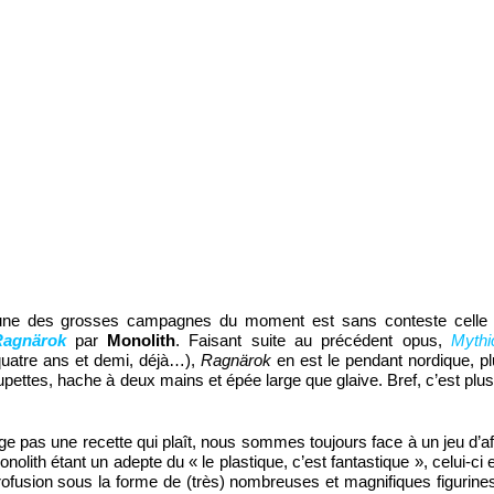
une des grosses campagnes du moment est sans conteste cell
Ragnärok
par
Monolith
. Faisant suite au précédent opus,
Mythi
uatre ans et demi, déjà…),
Ragnärok
en est le pendant nordique, pl
jupettes, hache à deux mains et épée large que glaive. Bref, c’est plu
e pas une recette qui plaît, nous sommes toujours face à un jeu d’a
nolith étant un adepte du « le plastique, c’est fantastique », celui-ci 
rofusion sous la forme de (très) nombreuses et magnifiques figurine