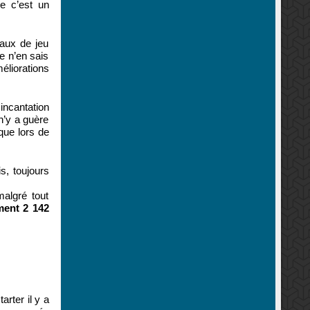
ue c’est un
eaux de jeu
e n’en sais
éliorations
incantation
n’y a guère
que lors de
s, toujours
malgré tout
ment 2 142
rter il y a