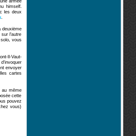
 une armée
u himself.
ec les deux
s
.
la deuxième
sur l’autre
 solo, vous
nt-Il-Vaut-
 d’invoquer
ent envoyer
lles cartes
nde au même
posée cette
Vous pouvez
 chez vous)