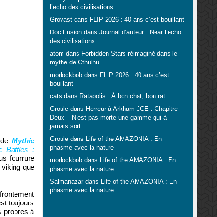
l’echo des civilisations
Grovast
dans
FLIP 2026 : 40 ans c’est bouillant
Doc.Fusion
dans
Journal d’auteur : Near l’echo
des civilisations
atom
dans
Forbidden Stars réimaginé dans le
mythe de Cthulhu
morlockbob
dans
FLIP 2026 : 40 ans c’est
bouillant
cats
dans
Ratapolis : À bon chat, bon rat
Groule
dans
Horreur à Arkham JCE : Chapitre
Deux – N’est pas morte une gamme qui à
jamais sort
Groule
dans
Life of the AMAZONIA : En
e de
Mythic
phasme avec la nature
c Battles :
us fourrure
morlockbob
dans
Life of the AMAZONIA : En
s viking que
phasme avec la nature
Salmanazar
dans
Life of the AMAZONIA : En
phasme avec la nature
ffrontement
est toujours
s propres à