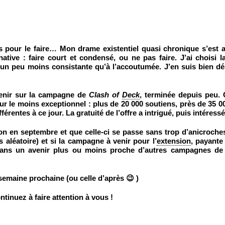
 pour le faire… Mon drame existentiel quasi chronique s’est a
ative : faire court et condensé, ou ne pas faire. J’ai choisi l
 un peu moins consistante qu’à l’
accoutumée
. J’en suis bien d
!
venir sur la campagne de
Clash of
Deck
, terminée depuis peu
pour le moins exceptionnel : plus de 20 000 soutiens, près de 35 0
rentes à ce jour. La gratuité de l’offre a intrigué, puis intéressé
son en septembre et que celle-ci se passe sans trop d’anicroche
aléatoire) et si la campagne à venir pour l’
extension
, payante 
dans un avenir plus ou moins proche d’autres campagnes de
semaine prochaine (ou celle d’après 😉 )
ntinuez à faire attention à vous !