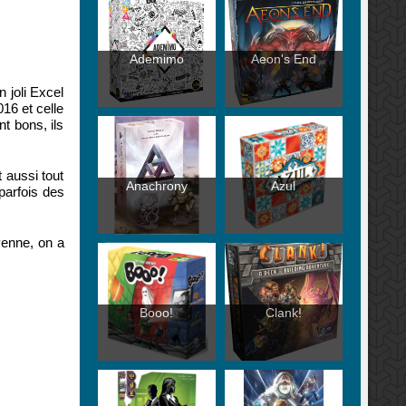
Ademimo
Aeon's End
 joli Excel
016 et celle
nt bons, ils
 aussi tout
Anachrony
Azul
 parfois des
yenne, on a
Booo!
Clank!