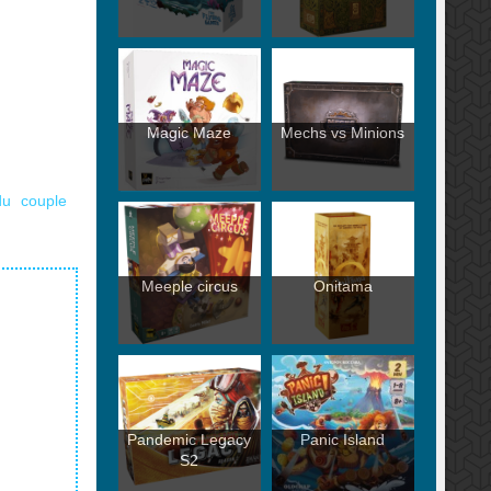
Magic Maze
Mechs vs Minions
u couple
Meeple circus
Onitama
Pandemic Legacy
Panic Island
S2