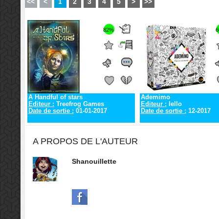
<<
<
1
2
3
4
5
>
>>
82%
6
A Handful of stars
Ademimo
Editeur :
Treefrog Games
Editeur :
Iello
Date de sortie :
01-01-2017
Date de sortie :
12-2017
A PROPOS DE L'AUTEUR
Shanouillette