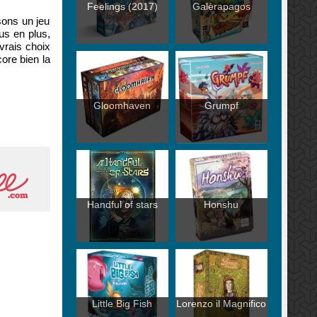
Feelings (2017)
Galèrapagos
sons un jeu
us en plus,
 vrais choix
ore bien la
Gloomhaven
Grumpf
Handful of stars
Honshu
Little Big Fish
Lorenzo il Magnifico