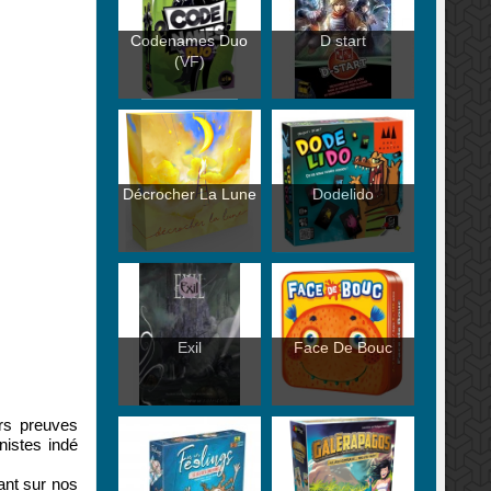
Codenames Duo
D start
(VF)
Décrocher La Lune
Dodelido
Exil
Face De Bouc
urs preuves
nistes indé
ant sur nos