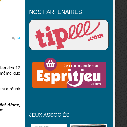
NOS PARTENAIRES
14
ilan des 12
le même que
nt à réunir
Not Alone,
n !
JEUX ASSOCIÉS