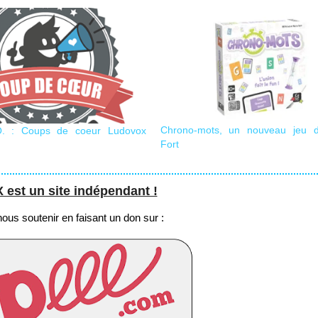
Chrono-mots, un nouveau jeu d
O. : Coups de coeur Ludovox
Fort
st un site indépendant !
us soutenir en faisant un don sur :