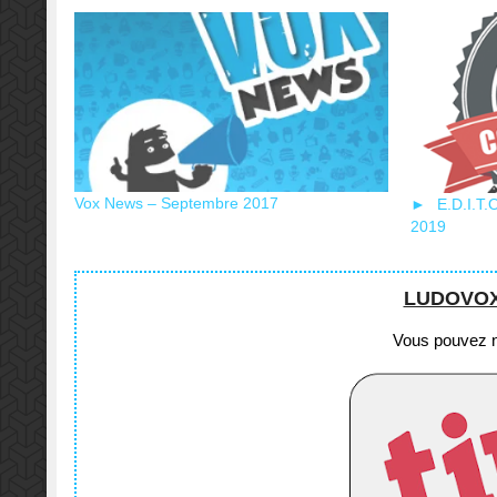
Vox News – Septembre 2017
► E.D.I.T.
2019
LUDOVOX e
Vous pouvez no