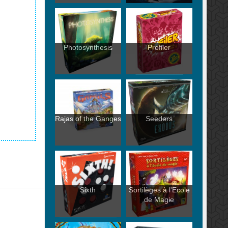
Photosynthesis
Profiler
Rajas of the Ganges
Seeders
Sixth
Sortilèges à l'Ecole
de Magie