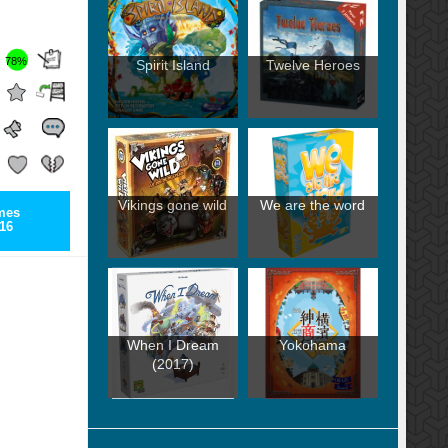
78%
Spirit Island
Twelve Heroes
Vikings gone wild
We are the word
mes
16
When I Dream
Yokohama
(2017)