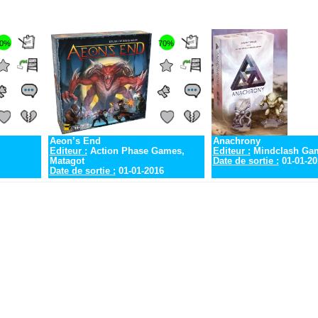
0%
70%
Aeon’s End
Anachrony
Editeur :
Action Phase Games,
Editeur :
Mindclash Ga
Matagot
Date de sortie :
01-01-20
Date de sortie :
01-01-2016