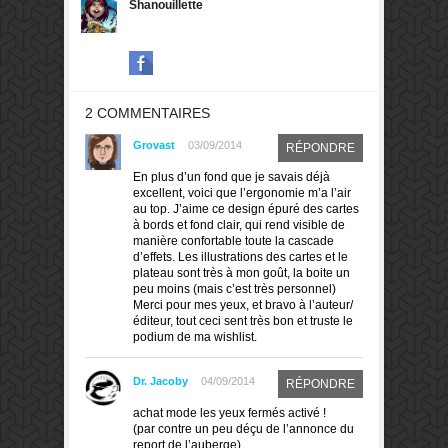
Shanouillette
2 COMMENTAIRES
Grovast
03/09/2014
RÉPONDRE
En plus d’un fond que je savais déjà
excellent, voici que l’ergonomie m’a l’air
au top. J’aime ce design épuré des cartes
à bords et fond clair, qui rend visible de
manière confortable toute la cascade
d’effets. Les illustrations des cartes et le
plateau sont très à mon goût, la boite un
peu moins (mais c’est très personnel)
Merci pour mes yeux, et bravo à l’auteur/
éditeur, tout ceci sent très bon et truste le
podium de ma wishlist.
Dr. Jacoby
04/09/2014
RÉPONDRE
achat mode les yeux fermés activé !
(par contre un peu déçu de l’annonce du
report de l’auberge)