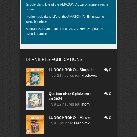
Groule
dans
Life of the AMAZONIA : En phasme avec la
nature
morlockbob
dans
Life of the AMAZONIA : En phasme
avec la nature
Salmanazar
dans
Life of the AMAZONIA : En phasme
avec la nature
DERNIÈRES PUBLICATIONS
LUDOCHRONO – Shape It
0
il y a 21 heures
par
Fredovox
Quebec chez Spielworxx
0
en 2026
il y a 22 heures
par
atom
LUDOCHRONO – Minero
0
il y a 1 jour
par
Fredovox