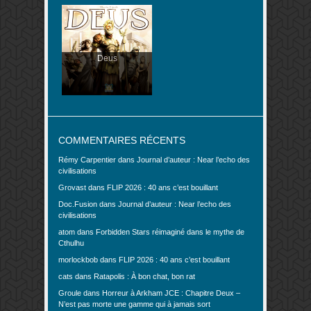
Deus
COMMENTAIRES RÉCENTS
Rémy Carpentier
dans
Journal d’auteur : Near l’echo des
civilisations
Grovast
dans
FLIP 2026 : 40 ans c’est bouillant
Doc.Fusion
dans
Journal d’auteur : Near l’echo des
civilisations
atom
dans
Forbidden Stars réimaginé dans le mythe de
Cthulhu
morlockbob
dans
FLIP 2026 : 40 ans c’est bouillant
cats
dans
Ratapolis : À bon chat, bon rat
Groule
dans
Horreur à Arkham JCE : Chapitre Deux –
N’est pas morte une gamme qui à jamais sort