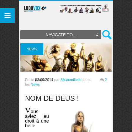
NAVIGATE TO...
NEWS
Posté
03/09/2014
par
Shanouillette
dans
2
les
News
NOM DE DEUS !
V
ous
aviez eu
droit à une
belle