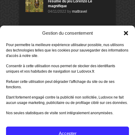
résumé du jeu Lorenzo Le
magnifique
04/11/2022
by
mattravel
DERNIERS AVIS DES MEMBRES
Gestion du consentement
60%
Avis de
morlockbob
Pour permettre la meilleure expérience utilisateur possible, nus utilisons
Sur le jeu Collect!
des technologies telles que les cookies pour sauvegarder des informations
Publié le
il y a 8 heures
d'accès à notre site.
80%
Consentir à cette utilisation nous permet de stocker des identifiants
Avis de
morlockbob
uniques et vos habitudes de navigation sur Ludovox.fr.
Sur le jeu Detective Box - Ciao
Bella
Refuser cette utilisation peut dégrader l'affichage du site ou de ses
Publié le
il y a 1 jour
fonctions.
80%
Avis de
morlockbob
Etant fortement engagé contre la publicité non sollicitée, Ludovox ne fait
Sur le jeu Detective Box - Ciao
Bella
aucun usage marketing, publicitaire ou de profilage ciblé sur ces données.
Publié le
il y a 1 jour
Nos seules statistiques de visite sont intégralement anonymisées.
70%
Avis de
morlockbob
Sur le jeu Aeterna
Publié le
il y a 2 jours
Accepter