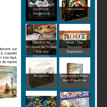
Lawklivya:
Orconomics
Vengeance
Paladins du
Root : The
Royaume de l'Ouest
Marauder
llement sur
: Cité des
Expansion
 à craindre
Couronnes
n s’en faut,
 de reprint
Stroganov
Terraforming Mars :
Ares Expedition