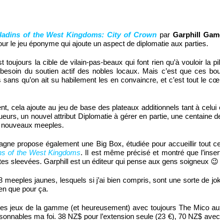
ladins of the West Kingdoms:
City of Crown
par
Garphill Gam
ur le jeu éponyme qui ajoute un aspect de diplomatie aux parties.
st toujours la cible de vilain-pas-beaux qui font rien qu’à vouloir la pi
 besoin du soutien actif des nobles locaux. Mais c’est que ces bo
 sans qu’on ait su habilement les en convaincre, et c’est tout le cœ
, cela ajoute au jeu de base des plateaux additionnels tant à celui 
eurs, un nouvel attribut Diplomatie à gérer en partie, une centaine d
e nouveaux meeples.
gne propose également une Big Box, étudiée pour accueillir tout ce
ns of the West Kingdoms
. Il est même précisé et montré que l’inser
tes sleevées. Garphill est un éditeur qui pense aux gens soigneux 😉 
 meeples jaunes, lesquels si j’ai bien compris, sont une sorte de jok
en que pour ça.
autres jeux de la gamme (et heureusement) avec toujours The Mico a
isonnables ma foi. 38 NZ$ pour l’extension seule (23 €), 70 NZ$ avec