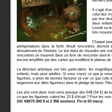
derniers jou
Il s’agit d’u
celui des my
par leur dru
deux enfant
Lesnik ou le
très moyenn
Chaque joue
pérégrinations dans la forêt. Moult rencontres devront
déroulement de l’histoire. Le but étant de résoudre une s
rencontres se trouvent dans un livre de rencontre dont le
encore amplifiée par des cartes qui modifient le plateau de je
La direction artistique est très particulière, les magnifi
enfants, mais pour adultes. Si vous voyez ce que je veux
figurines, a priori de bonnes factures (à voir ce que cela 
largement aux dites figurines) dans le pledge de base. Pled
Les prix vont dans mon sens puisque des 64$ (54 €) de la 
ce que les figurines valent les 33 $ d’écart ? Pour les non
241 430/75 000 $ et 2 356 soutiens. Fin le 03 mars)
.