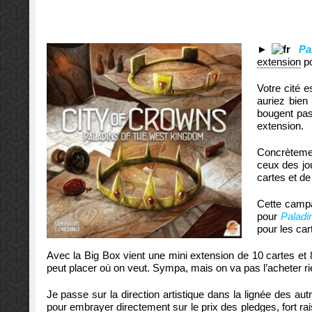
►
Pa
extension
po
Votre cité e
auriez bien
bougent pas
extension.
Concrètement
ceux des jou
cartes et d
Cette campa
pour
Paladi
pour les car
Avec la Big Box vient une mini extension de 10 cartes et 8
peut placer où on veut. Sympa, mais on va pas l’acheter ri
Je passe sur la direction artistique dans la lignée des 
pour embrayer directement sur le prix des pledges, fort ra