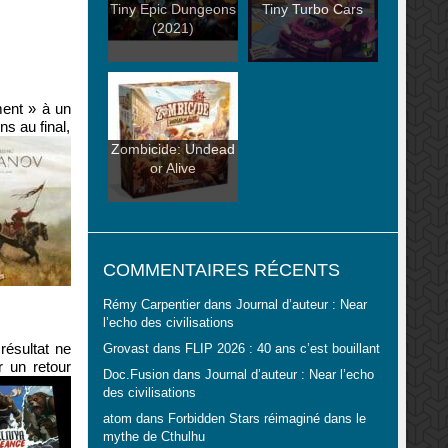
Tiny Epic Dungeons
Tiny Turbo Cars
(2021)
ment » à un
s au final,
Zombicide: Undead
or Alive
COMMENTAIRES RÉCENTS
Rémy Carpentier
dans
Journal d’auteur : Near
l’echo des civilisations
 résultat ne
Grovast
dans
FLIP 2026 : 40 ans c’est bouillant
r un retour
Doc.Fusion
dans
Journal d’auteur : Near l’echo
des civilisations
atom
dans
Forbidden Stars réimaginé dans le
mythe de Cthulhu