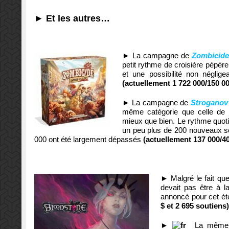
►
Et les autres…
►
La campagne de
Zombicide
petit rythme de croisière pépère
et une possibilité non néglig
(actuellement 1 722 000/150 00
►
La campagne de
Stroganov
même catégorie que celle de 
mieux que bien. Le rythme quotid
un peu plus de 200 nouveaux so
000 ont été largement dépassés
(actuellement 137 000/40
►
Malgré le fait q
devait pas être à l
annoncé pour cet ét
$ et 2 695 soutiens)
►
La même d