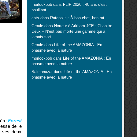
morlockbob
dans
FLIP 2026 : 40 ans c’est
bouillant
cats
dans
Ratapolis : À bon chat, bon rat
Groule
dans
Horreur à Arkham JCE : Chapitre
Deux – N’est pas morte une gamme qui à
jamais sort
Groule
dans
Life of the AMAZONIA : En
phasme avec la nature
morlockbob
dans
Life of the AMAZONIA : En
phasme avec la nature
Salmanazar
dans
Life of the AMAZONIA : En
phasme avec la nature
ière
Forest
resse de le
ns ses deux