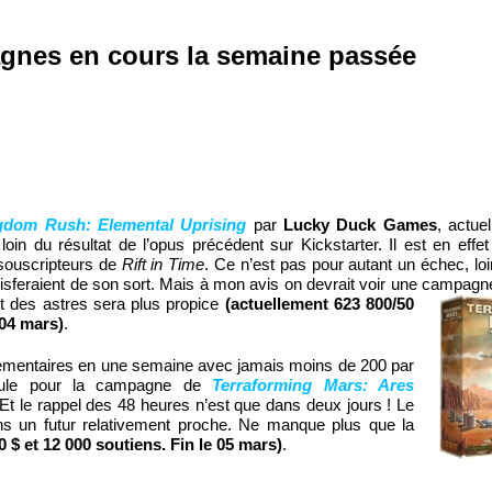
gnes en cours la semaine passée
gdom Rush: Elemental Uprising
par
Lucky Duck Games
, actue
 loin du résultat de l’opus précédent sur Kickstarter. Il est en effet
 souscripteurs de
Rift in Time
. Ce n’est pas pour autant un échec, loi
sferaient de son sort. Mais à mon avis on devrait voir une campagne
nt des astres sera plus propice
(actuellement 623
800/50
 04 mars)
.
émentaires en une semaine avec jamais moins de 200 par
roule pour la campagne de
Terraforming Mars: Ares
 Et le rappel des 48 heures n’est que dans deux jours ! Le
ans un futur relativement proche. Ne manque plus que la
 $ et 12 000 soutiens. Fin le 05 mars)
.