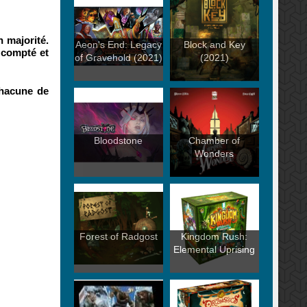
n majorité.
Aeon's End: Legacy
Block and Key
 compté et
of Gravehold (2021)
(2021)
chacune de
Bloodstone
Chamber of
Wonders
Forest of Radgost
Kingdom Rush:
Elemental Uprising