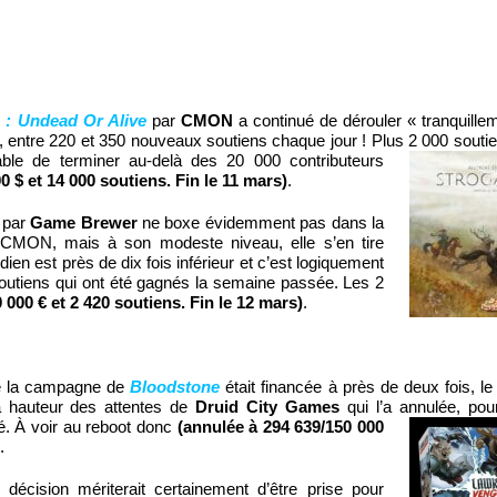
 : Undead Or Alive
par
CMON
a continué de dérouler « tranquille
, entre 220 et 350 nouveaux soutiens chaque jour ! Plus 2 000 soutien
eable de
terminer au-delà des 20 000 contributeurs
0 $ et 14 000 soutiens. Fin le 11 mars)
.
par
Game Brewer
ne boxe évidemment pas dans la
CMON, mais à son modeste niveau, elle s’en tire
ien est près de dix fois inférieur et c’est logiquement
utiens qui ont été gagnés la semaine passée. Les 2
 000 € et 2 420 soutiens. Fin le 12 mars)
.
ue la campagne de
Bloodstone
était financée à près de deux fois, le
a hauteur des attentes de
Druid City Games
qui l’a annulée, pou
é. À voir au
reboot donc
(annulée à 294 639/150 000
.
écision mériterait certainement d’être prise pour