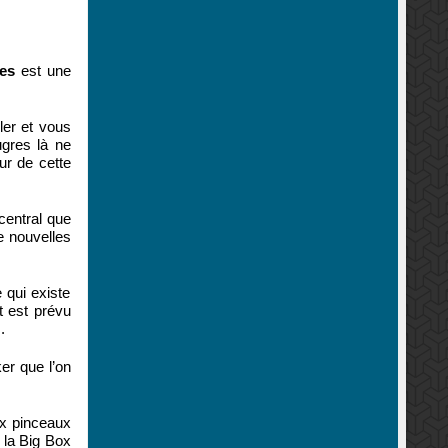
es
est une
ller et vous
ugres là ne
ur de cette
central que
e nouvelles
 qui existe
t est prévu
.
er que l’on
ux pinceaux
 la Big Box