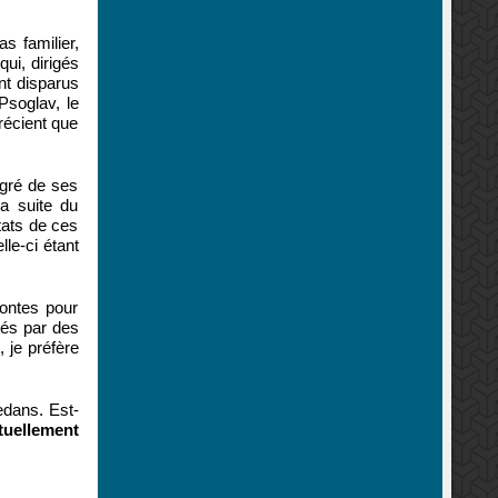
s familier,
qui, dirigés
nt disparus
Psoglav, le
récient que
 gré de ses
la suite du
tats de ces
le-ci étant
contes pour
tés par des
 je préfère
edans. Est-
tuellement