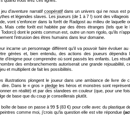
rs quand vous lirez ces lignes.
n jeu d’aventure narratif
coopératif
dans un univers qui ne nous est pa
thes et légendes slaves. Les joueurs (de 1 à 7 !) sont des villageois 
ide, vont s’enfoncer dans la forêt de Radgost au milieu de laquelle o
s. Mais cette forêt est habitée par des êtres étranges (tels que le 
 Todorci) dont le points commun est, outre un nom rigolo, qu’ils n’app
ement l’intrusion des êtres humains dans leur domaine.
ur incarne un personnage différent qu’il va pouvoir faire évoluer au
 être gérées et, bien entendu, des actions des joueurs dépendra 
orte d’énigme pour comprendre où sont passés les enfants. Les résul
 nombre des embranchements autoriserait une grande rejouabilité, cel
u et multiplient de fait les possibilités.
ques illustrations plongent le joueur dans une ambiance de livre de 
 dire. Dans le « gros »
pledge
les héros et monstres sont représen
donner en réalité) et par des standees en couleur (que, pour une fois,
ge de base que du coup je conseillerais plutôt.
boîte de base on passe à 99 $ (83 €) pour celle avec du plastique d
-peintres comme moi, j’crois qu’la question elle est vite répondue
(ac