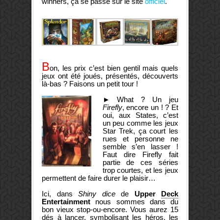
winners, ça se passe sur le site
officiel
.
B
on, les prix c’est bien gentil mais quels
jeux ont été joués, présentés, découverts
là-bas ? Faisons un petit tour !
►
What ? Un jeu
Firefly
, encore un ! ? Et
oui, aux States, c’est
un peu comme les jeux
Star Trek, ça court les
rues et personne ne
semble s’en lasser !
Faut dire Firefly fait
partie de ces séries
trop courtes, et les jeux
permettent de faire durer le plaisir…
Ici, dans
Shiny dice
de
Upper
Deck
Entertainment
nous sommes dans du
bon vieux stop-ou-encore. Vous aurez 15
dés à lancer, symbolisant les héros, les