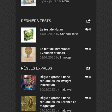
il y a 2 jours
par
atom
DERNIERS TESTS
Le test de Hutan
0
14/08/2025
by
Shanouillette
Le test de Inventions:
0
Evolution of Ideas
01/07/2025
by
Ihmotep
RÈGLES EXPRESS
Règle express : fiche
0
résumé du jeu Twilight
Inscription
30/11/2022
by
mattravel
Règle express : fiche
0
résumé du jeu Lorenzo Le
magnifique
04/11/2022
by
mattravel