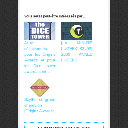
Vous serez peut-être intéressés par...
Jeux
[LA MINUTE
sélectionnés
LUGEEK S2#02]
pour les Origins
2009 ANNEE
Awards et pour
LUGEEK
les Dice tower
awards sont…
Scythe, ce grand
champion
[Origins Awards]