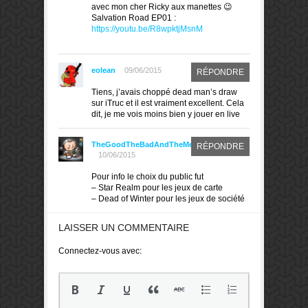
avec mon cher Ricky aux manettes 😉
Salvation Road EP01 :
https://youtu.be/R8wpktjMsnM
eolean
09/06/2015
RÉPONDRE
Tiens, j’avais choppé dead man’s draw
sur iTruc et il est vraiment excellent. Cela
dit, je me vois moins bien y jouer en live
TheGoodTheBadAndTheMeeple
RÉPONDRE
10/06/2015
Pour info le choix du public fut
– Star Realm pour les jeux de carte
– Dead of Winter pour les jeux de société
LAISSER UN COMMENTAIRE
Connectez-vous avec: