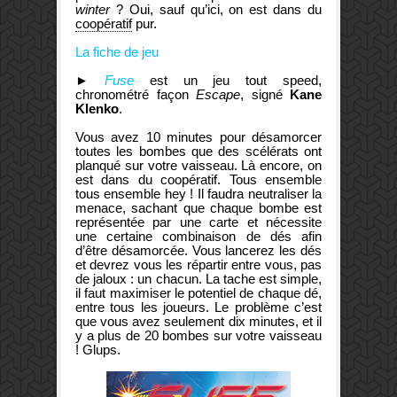
winter
? Oui, sauf qu’ici, on est dans du
coopératif
pur.
La fiche de jeu
►
Fuse
est un jeu tout speed,
chronométré façon
Escape
, signé
Kane
Klenko
.
Vous avez 10 minutes pour désamorcer
toutes les bombes que des scélérats ont
planqué sur votre vaisseau. Là encore, on
est dans du coopératif. Tous ensemble
tous ensemble hey ! Il faudra neutraliser la
menace, sachant que chaque bombe est
représentée par une carte et nécessite
une certaine combinaison de dés afin
d’être désamorcée. Vous lancerez les dés
et devrez vous les répartir entre vous, pas
de jaloux : un chacun. La tache est simple,
il faut maximiser le potentiel de chaque dé,
entre tous les joueurs.
Le problème c’est
que vous avez seulement dix minutes, et il
y a plus de 20 bombes sur votre vaisseau
! Glups.