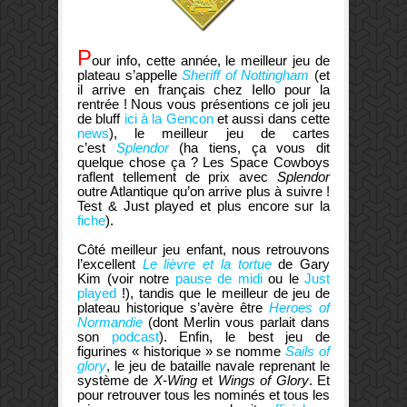
P
our info, cette année, le meilleur jeu de
plateau s’appelle
Sheriff of Nottingham
(et
il arrive en français chez Iello pour la
rentrée ! Nous vous présentions ce joli jeu
de bluff
ici à la Gencon
et aussi dans cette
news
), le meilleur jeu de cartes
c’est
Splendor
(ha tiens, ça vous dit
quelque chose ça ? Les Space Cowboys
raflent tellement de prix avec
Splendor
outre Atlantique qu’on arrive plus à suivre !
Test & Just played et plus encore sur la
fiche
).
Côté meilleur jeu enfant, nous retrouvons
l’excellent
Le lièvre et la tortue
de Gary
Kim (voir notre
pause de midi
ou le
Just
played
!), tandis que le meilleur de jeu de
plateau historique s’avère être
Heroes of
Normandie
(dont Merlin vous parlait dans
son
podcast
). Enfin, le best jeu de
figurines « historique » se nomme
Sails of
glory
, le jeu de bataille navale reprenant le
système de
X-Wing
et
Wings of Glory
. Et
pour retrouver tous les nominés et tous les