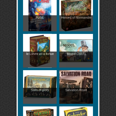
FUSE
Heroes of Normandie
le Lièvre et la tortue
Mogul (2015)
Sails of glory
Salvation Road