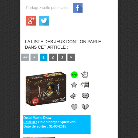
Partagez cette publication
LA LISTE DES JEUX DONT ON PARLE
DANS CET ARTICLE :
<<
<
1
2
3
>
90%
Dead Man’s Draw
Editeur :
Heidelberger Spieleverl...
Date de sortie :
31-03-2015