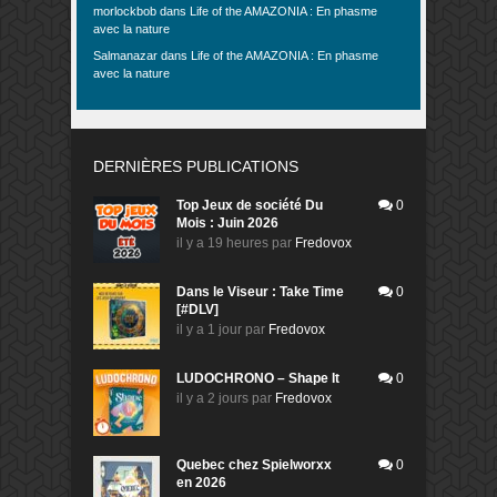
morlockbob
dans
Life of the AMAZONIA : En phasme
avec la nature
Salmanazar
dans
Life of the AMAZONIA : En phasme
avec la nature
DERNIÈRES PUBLICATIONS
Top Jeux de société Du
0
Mois : Juin 2026
il y a 19 heures
par
Fredovox
Dans le Viseur : Take Time
0
[#DLV]
il y a 1 jour
par
Fredovox
LUDOCHRONO – Shape It
0
il y a 2 jours
par
Fredovox
Quebec chez Spielworxx
0
en 2026