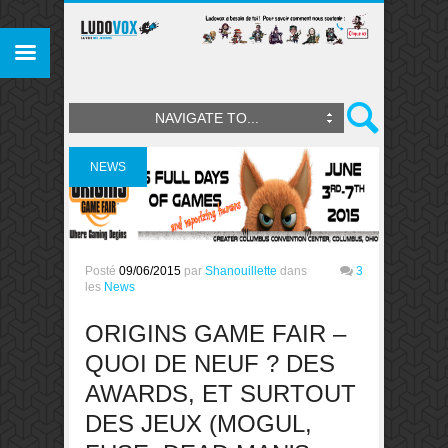
NAVIGATE TO...
NEWS
Posté
09/06/2015
par
Shanouillette
dans
3
les
News
ORIGINS GAME FAIR –
QUOI DE NEUF ? DES
AWARDS, ET SURTOUT
DES JEUX (MOGUL,