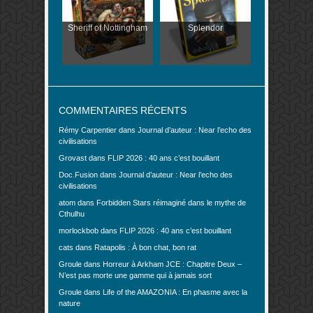
Sheriff of Nottingham
Splendor
COMMENTAIRES RÉCENTS
Rémy Carpentier
dans
Journal d’auteur : Near l’echo des
civilisations
Grovast
dans
FLIP 2026 : 40 ans c’est bouillant
Doc.Fusion
dans
Journal d’auteur : Near l’echo des
civilisations
atom
dans
Forbidden Stars réimaginé dans le mythe de
Cthulhu
morlockbob
dans
FLIP 2026 : 40 ans c’est bouillant
cats
dans
Ratapolis : À bon chat, bon rat
Groule
dans
Horreur à Arkham JCE : Chapitre Deux –
N’est pas morte une gamme qui à jamais sort
Groule
dans
Life of the AMAZONIA : En phasme avec la
nature