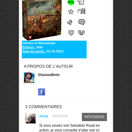
82%
Heroes of Normandie
Editeur :
Iello
Date de sortie :
01-01-2013
A PROPOS DE L'AUTEUR
Shanouillette
3 COMMENTAIRES
Alstar
09/06/2015
RÉPONDRE
Si vous voulez voir Salvation Road en
action, je vous conseille d’aller voir ici