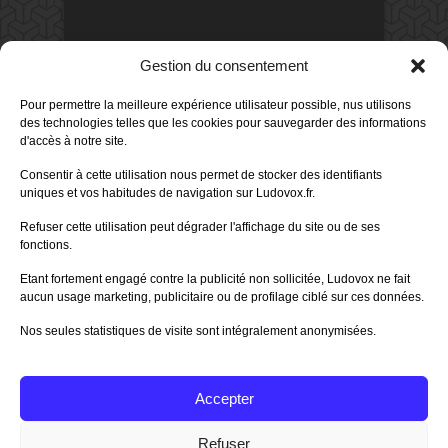
DERNIERS AVIS DES MEMBRES
Gestion du consentement
60%
Avis de
morlockbob
Pour permettre la meilleure expérience utilisateur possible, nus utilisons
Sur le jeu Collect!
des technologies telles que les cookies pour sauvegarder des informations
Publié le
il y a 2 jours
d'accès à notre site.
80%
Consentir à cette utilisation nous permet de stocker des identifiants
Avis de
morlockbob
uniques et vos habitudes de navigation sur Ludovox.fr.
Sur le jeu Detective Box - Ciao
Bella
Refuser cette utilisation peut dégrader l'affichage du site ou de ses
Publié le
il y a 3 jours
fonctions.
80%
Avis de
morlockbob
Etant fortement engagé contre la publicité non sollicitée, Ludovox ne fait
Sur le jeu Detective Box - Ciao
Bella
aucun usage marketing, publicitaire ou de profilage ciblé sur ces données.
Publié le
il y a 3 jours
Nos seules statistiques de visite sont intégralement anonymisées.
70%
Avis de
morlockbob
Sur le jeu Aeterna
Publié le
il y a 4 jours
Accepter
Tous les avis
Refuser