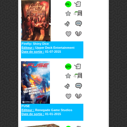
0%
Firefly: Shiny Dice
Editeur :
Upper Deck Entertainment
Date de sortie :
01-07-2015
50%
FUSE
Editeur :
Renegade Game Studios
Date de sortie :
01-01-2015