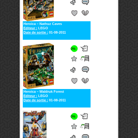
Heroica – Nathuz Caves
Editeur :
LEGO
Date de sortie :
01-08-2011
0%
Heroica – Waldruk Forest
Editeur :
LEGO
Date de sortie :
01-08-2011
0%