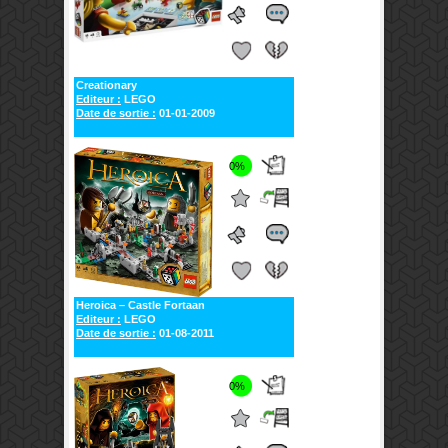
Creationary
Editeur :
LEGO
Date de sortie :
01-01-2009
0%
Heroica – Castle Fortaan
Editeur :
LEGO
Date de sortie :
01-08-2011
0%