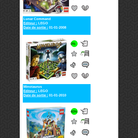
Lunar Command
Editeur :
LEGO
Date de sortie :
01-01-2008
0%
Minotaurus
Editeur :
LEGO
Date de sortie :
01-01-2010
40%