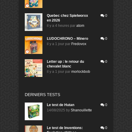
Quebec chez Spielworxx
0
en 2026
il y a 4 heures
par
atom
LUDOCHRONO – Minero
0
il y a 1 jour
par
Fredovox
Letter up : le retour du
0
chevalet blanc
il y a 1 jour
par
morlockbob
DERNIERS TESTS
Le test de Hutan
0
14/08/2025
by
Shanouillette
Le test de Inventions:
0