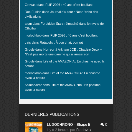
Grovast
dans
FLIP 2026 : 40 ans c’est bouillant
Doc.Fusion
dans
Journal d’auteur : Near l’echo des
civilisations
atom
dans
Forbidden Stars réimaginé dans le mythe de
Cthulhu
morlockbob
dans
FLIP 2026 : 40 ans c’est bouillant
cats
dans
Ratapolis : À bon chat, bon rat
Groule
dans
Horreur à Arkham JCE : Chapitre Deux –
N’est pas morte une gamme qui à jamais sort
Groule
dans
Life of the AMAZONIA : En phasme avec la
nature
morlockbob
dans
Life of the AMAZONIA : En phasme
avec la nature
Salmanazar
dans
Life of the AMAZONIA : En phasme
avec la nature
DERNIÈRES PUBLICATIONS
LUDOCHRONO – Shape It
0
il y a 2 heures
par
Fredovox