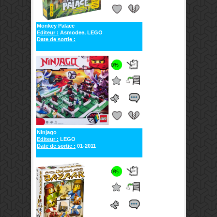
Monkey Palace
Editeur :
Asmodee, LEGO
Date de sortie :
0%
Ninjago
Editeur :
LEGO
Date de sortie :
01-2011
0%