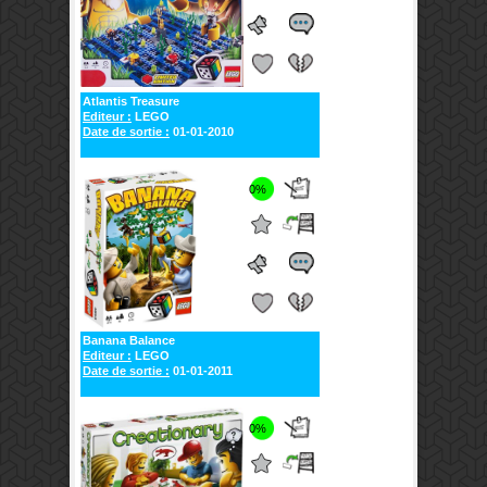
Atlantis Treasure
Editeur :
LEGO
Date de sortie :
01-01-2010
0%
Banana Balance
Editeur :
LEGO
Date de sortie :
01-01-2011
0%