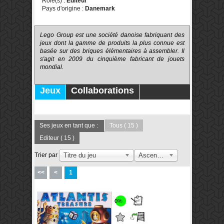
Rôle(s) :
Editeur
Pays d'origine :
Danemark
Lego Group est une société danoise fabriquant des
jeux dont la gamme de produits la plus connue est
basée sur des briques élémentaires à assembler. Il
s'agit en 2009 du cinquième fabricant de jouets
mondial.
Jeux
Collaborations
Publications
Forums
Ses jeux en tant que :
Tous
( 15 )
Editeur
( 15 )
Trier par
Titre du jeu
Ascendant
<<
<
1
0%