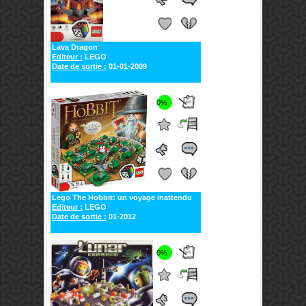
Lava Dragon
Editeur :
LEGO
Date de sortie :
01-01-2009
0%
Lego The Hobbit: un voyage inattendu
Editeur :
LEGO
Date de sortie :
01-2012
0%