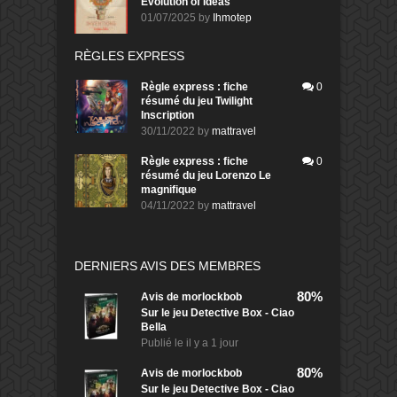
Evolution of Ideas
01/07/2025
by
Ihmotep
RÈGLES EXPRESS
Règle express : fiche
0
résumé du jeu Twilight
Inscription
30/11/2022
by
mattravel
Règle express : fiche
0
résumé du jeu Lorenzo Le
magnifique
04/11/2022
by
mattravel
DERNIERS AVIS DES MEMBRES
80%
Avis de
morlockbob
Sur le jeu Detective Box - Ciao
Bella
Publié le
il y a 1 jour
80%
Avis de
morlockbob
Sur le jeu Detective Box - Ciao