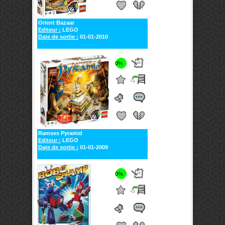
Orient Bazaar
Editeur :
LEGO
Date de sortie :
01-01-2010
0%
Ramses Pyramid
Editeur :
LEGO
Date de sortie :
01-01-2009
0%