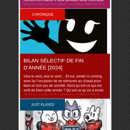
moment où chacun s’isole pendant deux mois pour
faire le point avec lui-même, pour bien réfléchir à sa
short-list jamais assez short, et décider quoi trancher
pour petit à ..
CHRONIQUE
BILAN SÉLECTIF DE FIN
D’ANNÉE [2024]
Vive le vent, vive le vent… Et oui, winter is coming,
avec lui l’occasion de se retrouver au chaud pour
faire un bon jeu de société. Alors qu’est-ce qui est
sorti de bien cette année ? Qu’est-ce qu’on a envie
de jouer auprès du feu et pas de mettre au feu ?
Haha ! C’est ..
JUST PLAYED