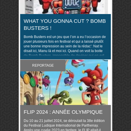
WHAT YOU GONNA CUT ? BOMB
BUSTERS !
Bomb Busters est un jeu que l’on a eu l’occasion de
jouer plusieurs fois en festival et qui a laissé plutôt
une bonne impression au sein de la rédac’: Nat le
disait ici, Manu là et moi ici. Quand on voit la boite
de Bomb Busters, impossible de deviner qui en est
l’éditeur. Un jeu ..
REPORTAGE
FLIP 2024 : ANNÉE OLYMPIQUE
Du 10 au 21 juillet 2024, se déroulait la 38e édition
du Festival Ludique International de Parthenay.
Après une cuvée 2023 en fanfare, le FLIP allait-il