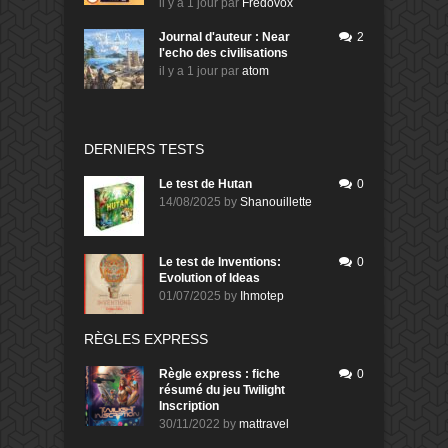
il y a 1 jour
par
Fredovox
Journal d'auteur : Near
2
l'echo des civilisations
il y a 1 jour
par
atom
DERNIERS TESTS
Le test de Hutan
0
14/08/2025
by
Shanouillette
Le test de Inventions:
0
Evolution of Ideas
01/07/2025
by
Ihmotep
RÈGLES EXPRESS
Règle express : fiche
0
résumé du jeu Twilight
Inscription
30/11/2022
by
mattravel