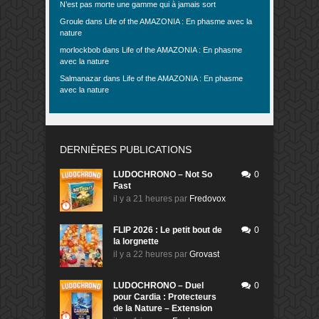
N’est pas morte une gamme qui à jamais sort
Groule
dans
Life of the AMAZONIA : En phasme avec la
nature
morlockbob
dans
Life of the AMAZONIA : En phasme
avec la nature
Salmanazar
dans
Life of the AMAZONIA : En phasme
avec la nature
DERNIÈRES PUBLICATIONS
LUDOCHRONO – Not So
0
Fast
il y a 21 heures
par
Fredovox
FLIP 2026 : Le petit bout de
0
la lorgnette
il y a 22 heures
par
Grovast
LUDOCHRONO – Duel
0
pour Cardia : Protecteurs
de la Nature – Extension