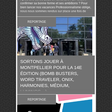
confirmer sa bonne forme et ses ambitions ? Pour
bien lancer nos vacances Professionnalisme oblige,
nous nous sommes rendus sur place une fois de
plus. Article rédigé à 6 ..
REPORTAGE
SORTONS JOUER À
MONTPELLIER POUR LA 14E
ÉDITION (BOMB BUSTERS,
WORD TRAVELER, ONIX,
HARMONIES, MÉDIUM,
LUMINOS…)
Ce week-end avait lieu la 14e édition du festival
REPORTAGE
ludique de Montpellier, un événement convivial qui
monte qui monte, prenant d’année en année un peu
plus d’ampleur et de rayonnement local et national.