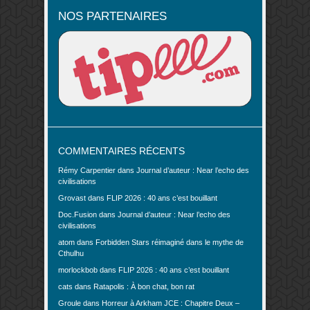
NOS PARTENAIRES
COMMENTAIRES RÉCENTS
Rémy Carpentier
dans
Journal d’auteur : Near l’echo des
civilisations
Grovast
dans
FLIP 2026 : 40 ans c’est bouillant
Doc.Fusion
dans
Journal d’auteur : Near l’echo des
civilisations
atom
dans
Forbidden Stars réimaginé dans le mythe de
Cthulhu
morlockbob
dans
FLIP 2026 : 40 ans c’est bouillant
cats
dans
Ratapolis : À bon chat, bon rat
Groule
dans
Horreur à Arkham JCE : Chapitre Deux –