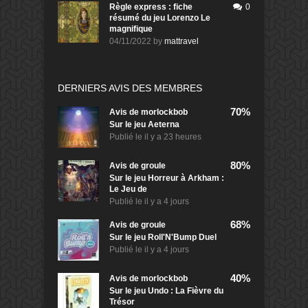
Règle express : fiche
0
résumé du jeu Lorenzo Le
magnifique
04/11/2022
by
mattravel
DERNIERS AVIS DES MEMBRES
70%
Avis de
morlockbob
Sur le jeu Aeterna
Publié le
il y a 23 heures
80%
Avis de
groule
Sur le jeu Horreur à Arkham :
Le Jeu de
Publié le
il y a 4 jours
68%
Avis de
groule
Sur le jeu Roll'N'Bump Duel
Publié le
il y a 4 jours
40%
Avis de
morlockbob
Sur le jeu Undo : La Fièvre du
Trésor