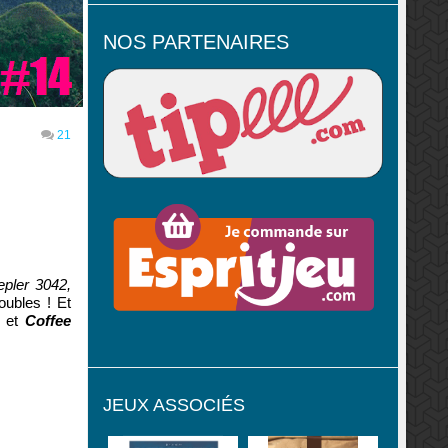
NOS PARTENAIRES
21
epler 3042,
oubles ! Et
s
et
Coffee
JEUX ASSOCIÉS