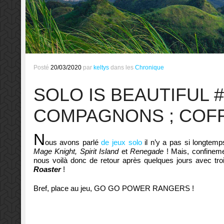
Posté
20/03/2020
par
keltys
dans les
Chronique
SOLO IS BEAUTIFUL 
COMPAGNONS ; COF
N
ous avons parlé
de jeux solo
il n’y a pas si longtem
Mage Knight, Spirit Island
et
Renegade
! Mais, confineme
nous voilà donc de retour après quelques jours avec tro
Roaster
!
Bref, place au jeu, GO GO POWER RANGERS !