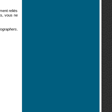
ment reliés
ts, vous ne
tographers
.