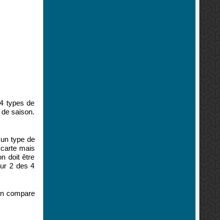
 4 types de
 de saison.
 un type de
a carte mais
n doit être
sur 2 des 4
 on compare