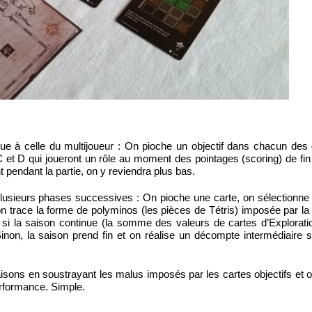
ique à celle du multijoueur : On pioche un objectif dans chacun des
 C et D qui joueront un rôle au moment des pointages (scoring) de fin
endant la partie, on y reviendra plus bas.
usieurs phases successives : On pioche une carte, on sélectionne
), on trace la forme de polyminos (les pièces de Tétris) imposée par l
e si la saison continue (la somme des valeurs de cartes d’Exploratio
Sinon, la saison prend fin et on réalise un décompte intermédiaire 
aisons en soustrayant les malus imposés par les cartes objectifs et
performance. Simple.