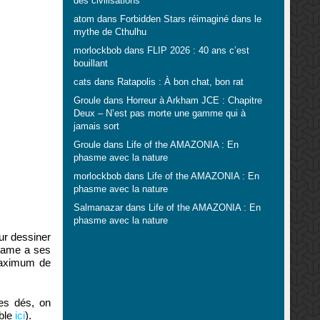
des civilisations
atom
dans
Forbidden Stars réimaginé dans le
mythe de Cthulhu
morlockbob
dans
FLIP 2026 : 40 ans c’est
bouillant
cats
dans
Ratapolis : À bon chat, bon rat
Groule
dans
Horreur à Arkham JCE : Chapitre
Deux – N’est pas morte une gamme qui à
jamais sort
Groule
dans
Life of the AMAZONIA : En
phasme avec la nature
morlockbob
dans
Life of the AMAZONIA : En
phasme avec la nature
Salmanazar
dans
Life of the AMAZONIA : En
phasme avec la nature
ur dessiner
 Dame a ses
 maximum de
 des dés, on
ible
ici
).