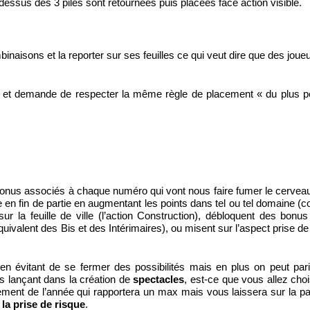
dessus des 3 piles sont retournées puis placées face action visible.
aisons et la reporter sur ses feuilles ce qui veut dire que des joue
re et demande de respecter la même règle de placement « du plus pe
bonus associés à chaque numéro qui vont nous faire fumer le cerveau
ge en fin de partie en augmentant les points dans tel ou tel domaine 
ur la feuille de ville (l’action Construction), débloquent des bonus
uivalent des Bis et des Intérimaires), ou misent sur l’aspect prise de
 en évitant de se fermer des possibilités mais en plus on peut par
us lançant dans la création de
spectacles
, est-ce que vous allez choi
ement de l’année qui rapportera un max mais vous laissera sur la pai
 la prise de risque
.