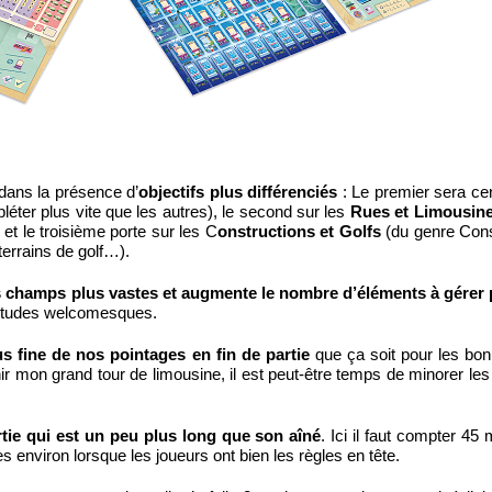
dans la présence d’
objectifs plus différenciés
: Le premier sera cen
éter plus vite que les autres), le second sur les
Rues et Limousin
t le troisième porte sur les C
onstructions et Golfs
(du genre Cons
terrains de golf…).
des champs plus vastes et augmente le nombre d’éléments à gérer 
itudes welcomesques.
us fine de nos pointages en fin de partie
que ça soit pour les b
inir mon grand tour de limousine, il est peut-être temps de minorer le
tie qui est un peu plus long que son aîné
. Ici il faut compter 45
environ lorsque les joueurs ont bien les règles en tête.