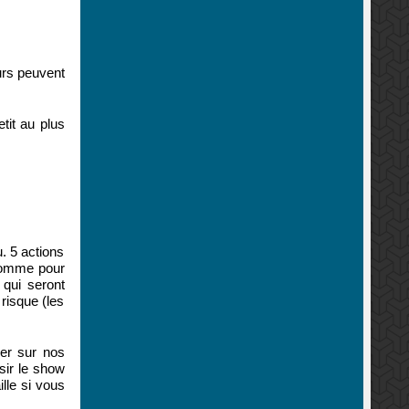
urs peuvent
tit au plus
. 5 actions
(comme pour
 qui seront
 risque (les
ier sur nos
sir le show
lle si vous