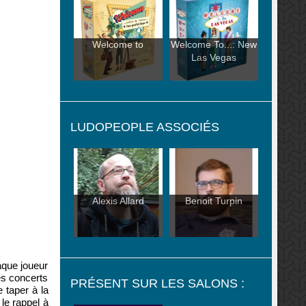
Welcome to
Welcome To...: New
Las Vegas
LUDOPEOPLE ASSOCIÉS
Alexis Allard
Benoit Turpin
aque joueur
des concerts
PRÉSENT SUR LES SALONS :
 taper à la
le rappel à