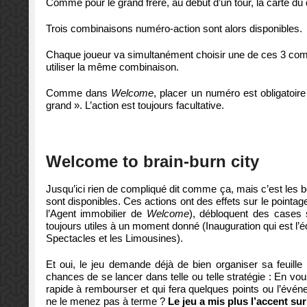
Comme pour le grand frère, au début d’un tour, la carte du 
Trois combinaisons numéro-action sont alors disponibles.
Chaque joueur va simultanément choisir une de ces 3 combin
utiliser la même combinaison.
Comme dans
Welcome
, placer un numéro est obligatoi
grand ». L’action est toujours facultative.
Welcome to brain-burn city
Jusqu’ici rien de compliqué dit comme ça, mais c’est les 
sont disponibles. Ces actions ont des effets sur le pointa
l’Agent immobilier de
Welcome
), débloquent des cases s
toujours utiles à un moment donné (Inauguration qui est l’éq
Spectacles et les Limousines).
Et oui, le jeu demande déjà de bien organiser sa feuille
chances de se lancer dans telle ou telle stratégie : En vo
rapide à rembourser et qui fera quelques points ou l’évén
ne le menez pas à terme ?
Le jeu a mis plus l’accent sur