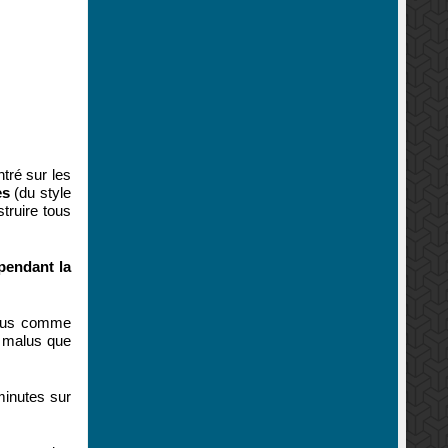
tré sur les
es
(du style
truire tous
pendant la
onus comme
s malus que
 minutes sur