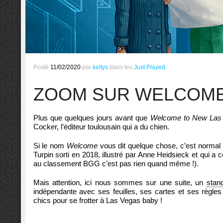
Posté
11/02/2020
par
keltys
dans les
Just Played
ZOOM SUR WELCOME
Plus que quelques jours avant que
Welcome to New Las
Cocker, l’éditeur toulousain qui a du chien.
Si le nom
Welcome
vous dit quelque chose, c’est normal pu
Turpin sorti en 2018, illustré par Anne Heidsieck et qui
au classement BGG c’est pas rien quand même !).
Mais attention, ici nous sommes sur une suite, un
stan
indépendante avec ses feuilles, ses cartes et ses règles i
chics pour se frotter à Las Vegas baby !