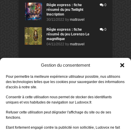
Règle express : fiche
0
résumé du jeu Twilight
Inscription
30/11/2022
by
mattravel
Règle express : fiche
0
résumé du jeu Lorenzo Le
magnifique
04/11/2022
by
mattravel
DERNIERS AVIS DES MEMBRES
Gestion du consentement
60%
Avis de
morlockbob
Pour permettre la meilleure expérience utilisateur possible, nus utilisons
Sur le jeu Collect!
des technologies telles que les cookies pour sauvegarder des informations
Publié le
il y a 10 heures
d'accès à notre site.
80%
Consentir à cette utilisation nous permet de stocker des identifiants
Avis de
morlockbob
uniques et vos habitudes de navigation sur Ludovox.fr.
Sur le jeu Detective Box - Ciao
Bella
Refuser cette utilisation peut dégrader l'affichage du site ou de ses
Publié le
il y a 1 jour
fonctions.
80%
Avis de
morlockbob
Etant fortement engagé contre la publicité non sollicitée, Ludovox ne fait
Sur le jeu Detective Box - Ciao