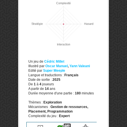
Un jeu de
Cédric Millet
Illustré par
Oscar Manuel
,
Yann Valeani
Edité par
Super Meeple
Langue et traductions :
Français
Date de sortie :
2025
De
1
à
4
joueurs
A partir de
14
ans
Durée moyenne d'une partie :
180
minutes
Thèmes :
Exploration
Mécanismes :
Gestion de ressources,
Placement, Programmation
Complexité du jeu :
Expert