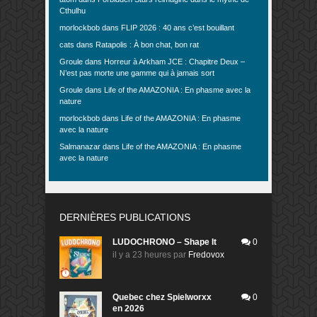
Cthulhu
morlockbob
dans
FLIP 2026 : 40 ans c’est bouillant
cats
dans
Ratapolis : À bon chat, bon rat
Groule
dans
Horreur à Arkham JCE : Chapitre Deux –
N’est pas morte une gamme qui à jamais sort
Groule
dans
Life of the AMAZONIA : En phasme avec la
nature
morlockbob
dans
Life of the AMAZONIA : En phasme
avec la nature
Salmanazar
dans
Life of the AMAZONIA : En phasme
avec la nature
DERNIÈRES PUBLICATIONS
LUDOCHRONO – Shape It
0
il y a 23 heures
par
Fredovox
Quebec chez Spielworxx
0
en 2026