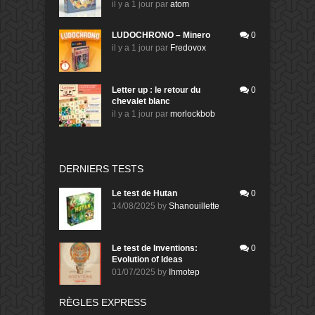
il y a 1 jour
par
atom
LUDOCHRONO – Minero
0
il y a 1 jour
par
Fredovox
Letter up : le retour du
0
chevalet blanc
il y a 1 jour
par
morlockbob
DERNIERS TESTS
Le test de Hutan
0
14/08/2025
by
Shanouillette
Le test de Inventions:
0
Evolution of Ideas
01/07/2025
by
Ihmotep
RÈGLES EXPRESS