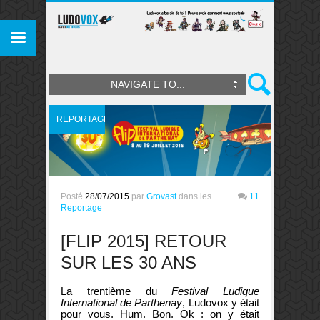
NAVIGATE TO...
REPORTAGE
Posté
28/07/2015
par
Grovast
dans les
11
Reportage
[FLIP 2015] RETOUR
SUR LES 30 ANS
La trentième du
Festival Ludique
International de Parthenay
, Ludovox y était
pour vous. Hum. Bon. Ok : on y était