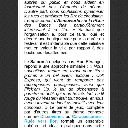
auprès du public et nous aident en
fournissant des éléments de décors.
D’autre part, nous souhaitions dynamiser
les rues et améliorer les flux de circulation.
L’emplacement d’
Asmoworld
sur la Place
des Bancs était particulièrement
intéressant à ce titre. »
Sachant que
l’organisation a, pour ce faire, loué et
décoré une boutique vide pour la durée du
festival, il est indéniable que cette initiative
met en valeur la ville par rapport à des
boutiques désaffectées.
Le
Saloon
à quelques pas, Rue Béranger,
répond à une approche similaire :
« Nous
souhaitions mettre en avant deux titres
promis à un bel avenir ludique : Colt
Express, qui vient de remporter des
récompenses prestigieuses, ainsi que
Flick’em Up, le jeu de pichenettes à
paraître en août, qui marche très fort. Le fil
rouge du Western était tout trouvé, et nous
avons investi un local associatif avec leur
concours. »
Le panel de jeux, complété
par d’autres titres au thème connexe
comme
Discoveries
ou
Caracassonne :
Ruée vers l’or
, formait un ensemble
cohérent et idéal à pratiquer dans cette