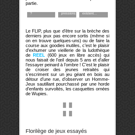
la magnifique
a
besoin de se
partie.
rue de la Vau
quelques
défouler ? Des
Saint-Jacques
bonnes
solutions
?
pressions…
existent…
Le FLIP, plus que d’être sur la brèche des
derniers jeux pas encore sortis (même si
on en trouve quelques-uns) ou de faire la
course aux goodies inutiles, c’est le plaisir
d’exhumer une vieillerie de la ludothèque
de
REEL
(600 jeux en libre accès) qui
nous faisait de l’œil depuis 5 ans et d’aller
l’essayer peinard à l’ombre ! C’est le plaisir
Attention
de croiser des jeunes retraités qui
distribution
s’escriment sur un jeu géant en bois au
de
Il
détour d’une rue, d’observer un Homme-
Wupies
y
Jeux sautillant pourchassé par une horde
imminente…
a
d’enfants survoltés, les casquettes ornées
mais
tellement
Un
il
de
On
de Wupies.
petit
faut
jeux
n’est
apéro
les
qu’on
pas
?
mériter!
n’a
bien,
pas
là
essayés…
?
Florilège de jeux essayés