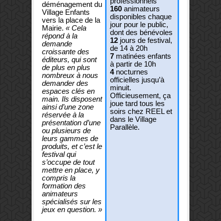
professionnels
déménagement du
160
animateurs
Village Enfants
disponibles chaque
vers la place de la
jour pour le public,
Mairie.
« Cela
dont des bénévoles
répond à la
12
jours de festival,
demande
de 14 à 20h
croissante des
7
matinées enfants
éditeurs, qui sont
à partir de 10h
de plus en plus
4
nocturnes
nombreux à nous
officielles jusqu’à
demander des
minuit.
espaces clés en
Officieusement, ça
main. Ils disposent
joue tard tous les
ainsi d’une zone
soirs chez REEL et
réservée à la
dans le Village
présentation d’une
Parallèle.
ou plusieurs de
leurs gammes de
produits, et c’est le
festival qui
s’occupe de tout
mettre en place, y
compris la
formation des
Voilà
animateurs
à
peu
spécialisés sur les
près
jeux en question. »
le
maximum