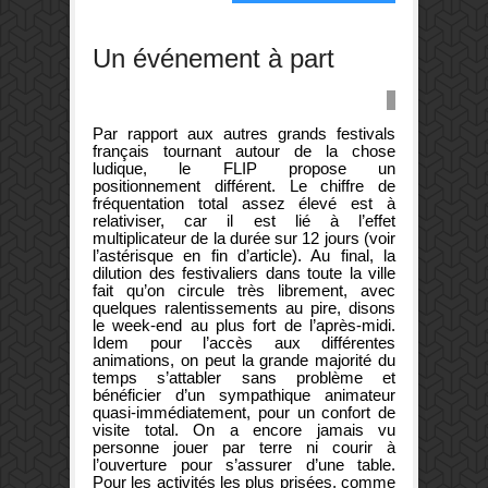
d’encombrement
dans
les
Un événement à part
passages
les
plus
étroits
Par rapport aux autres grands festivals
français tournant autour de la chose
ludique, le FLIP propose un
positionnement différent. Le chiffre de
fréquentation total assez élevé est à
relativiser, car il est lié à l’effet
multiplicateur de la durée sur 12 jours (voir
l’astérisque en fin d’article). Au final, la
dilution des festivaliers dans toute la ville
fait qu’on circule très librement, avec
quelques ralentissements au pire, disons
le week-end au plus fort de l’après-midi.
Idem pour l’accès aux différentes
animations, on peut la grande majorité du
temps s’attabler sans problème et
bénéficier d’un sympathique animateur
quasi-immédiatement, pour un confort de
visite total. On a encore jamais vu
personne jouer par terre ni courir à
l’ouverture pour s’assurer d’une table.
Pour les activités les plus prisées, comme