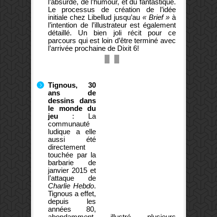
l’absurde, de l’humour, et du fantastique.
Le processus de création de l’idée
initiale chez Libellud jusqu’au
« Brief »
à
Forcément,
l’intention de l’illustrateur est également
avec
Une
détaillé. Un bien joli récit pour ce
2
illustration,
millions
ça
parcours qui est loin d’être terminé avec
de
ne
l’arrivée prochaine de Dixit 6!
boites
s’improvise
vendues…
pas
Tignous, 30
ans de
dessins dans
le monde du
jeu
: La
communauté
ludique a elle
aussi été
directement
touchée par la
barbarie de
janvier 2015 et
l’attaque de
Charlie Hebdo
.
Tignous a effet,
depuis les
années 80,
abondamment illustré plusieurs