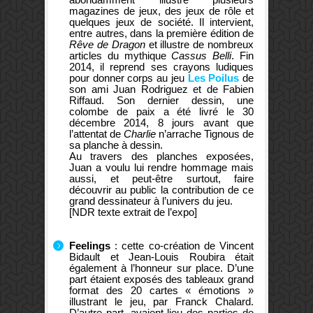
magazines de jeux, des jeux de rôle et
quelques jeux de société. Il intervient,
entre autres, dans la première édition de
Rêve de Dragon
et illustre de nombreux
articles du mythique
Cassus Belli
. Fin
2014, il reprend ses crayons ludiques
pour donner corps au jeu
Les Poilus
de
son ami Juan Rodriguez et de Fabien
Riffaud. Son dernier dessin, une
colombe de paix a été livré le 30
décembre 2014, 8 jours avant que
l’attentat de
Charlie
n’arrache Tignous de
sa planche à dessin.
Au travers des planches exposées,
Juan a voulu lui rendre hommage mais
aussi, et peut-être surtout, faire
découvrir au public la contribution de ce
grand dessinateur à l’univers du jeu.
[NDR texte extrait de l’expo]
Feelings
: cette co-création de Vincent
Bidault et Jean-Louis Roubira était
également à l’honneur sur place. D’une
part étaient exposés des tableaux grand
format des 20 cartes « émotions »
illustrant le jeu, par Franck Chalard.
D’autre part, avaient lieu des parties de