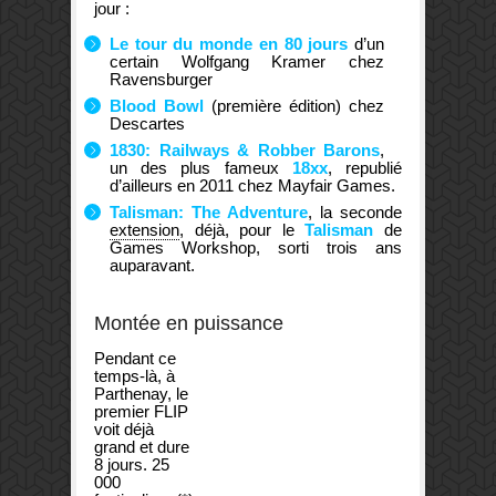
jour :
Le tour du monde en 80 jours
d’un
certain Wolfgang Kramer chez
Ravensburger
Blood Bowl
(première édition) chez
Descartes
1830: Railways & Robber Barons
,
un des plus fameux
18xx
, republié
d’ailleurs en 2011 chez Mayfair Games.
Talisman: The Adventure
, la seconde
extension
, déjà, pour le
Talisman
de
Games Workshop, sorti trois ans
auparavant.
Montée en puissance
Pendant ce
temps-là, à
Parthenay, le
premier FLIP
voit déjà
grand et dure
8 jours. 25
000