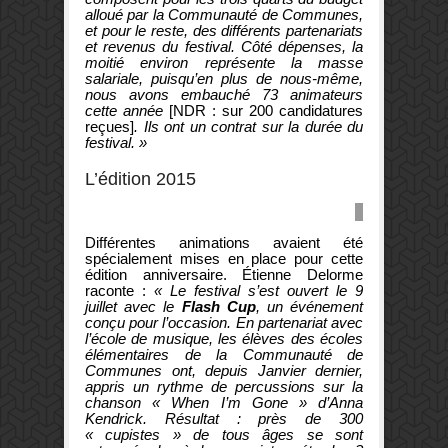
alloué par la Communauté de Communes,
et pour le reste, des différents partenariats
et revenus du festival. Côté dépenses, la
moitié environ représente la masse
salariale, puisqu’en plus de nous-même,
nous avons embauché 73 animateurs
cette année
[NDR : sur 200 candidatures
reçues]
. Ils ont un contrat sur la durée du
festival. »
Cliquez
L’édition 2015
pour
la
vidéo
Différentes animations avaient été
spécialement mises en place pour cette
édition anniversaire. Étienne Delorme
raconte :
« Le festival s’est ouvert le 9
juillet avec le
Flash Cup
, un événement
conçu pour l’occasion. En partenariat avec
l’école de musique, les élèves des écoles
élémentaires de la Communauté de
Communes ont, depuis Janvier dernier,
appris un rythme de percussions sur la
chanson « When I’m Gone » d’Anna
Kendrick. Résultat : près de 300
« cupistes » de tous âges se sont