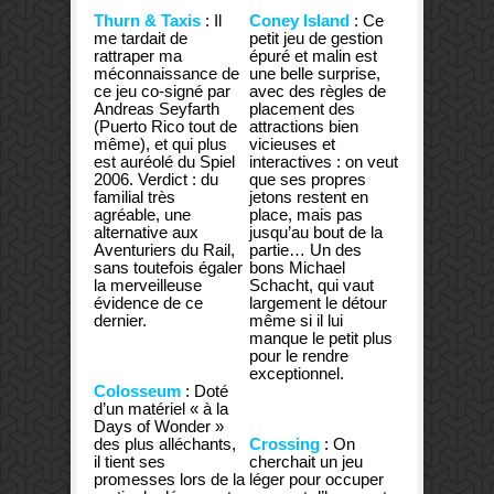
Thurn & Taxis
: Il
Coney Island
: Ce
me tardait de
petit jeu de gestion
rattraper ma
épuré et malin est
méconnaissance de
une belle surprise,
ce jeu co-signé par
avec des règles de
Andreas Seyfarth
placement des
(Puerto Rico tout de
attractions bien
même), et qui plus
vicieuses et
est auréolé du Spiel
interactives : on veut
2006. Verdict : du
que ses propres
familial très
jetons restent en
agréable, une
place, mais pas
alternative aux
jusqu’au bout de la
Aventuriers du Rail,
partie… Un des
sans toutefois égaler
bons Michael
la merveilleuse
Schacht, qui vaut
évidence de ce
largement le détour
dernier.
même si il lui
manque le petit plus
pour le rendre
exceptionnel.
Colosseum
: Doté
d’un matériel « à la
Days of Wonder »
des plus alléchants,
Crossing
: On
il tient ses
cherchait un jeu
promesses lors de la
léger pour occuper