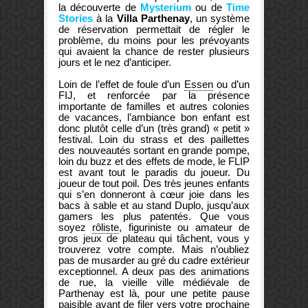
la découverte de
Mysterium
ou de
Time
Stories
à la
Villa Parthenay
, un système
de réservation permettait de régler le
problème, du moins pour les prévoyants
qui avaient la chance de rester plusieurs
jours et le nez d’anticiper.
Loin de l’effet de foule d’un
Essen
ou d’un
FIJ, et renforcée par la présence
importante de familles et autres colonies
de vacances, l’ambiance bon enfant est
donc plutôt celle d’un (très grand) « petit »
festival. Loin du strass et des paillettes
des nouveautés sortant en grande pompe,
loin du buzz et des effets de mode, le FLIP
est avant tout le paradis du joueur. Du
joueur de tout poil. Des très jeunes enfants
qui s’en donneront à cœur joie dans les
bacs à sable et au stand Duplo, jusqu’aux
gamers les plus patentés. Que vous
soyez
rôliste
, figuriniste ou amateur de
gros jeux de plateau qui tâchent, vous y
trouverez votre compte. Mais n’oubliez
Pensez
pas de musarder au gré du cadre extérieur
à vous
exceptionnel. A deux pas des animations
abreuver
de rue, la vieille ville médiévale de
au Café
Parthenay est là, pour une petite pause
Un tour dans
des
paisible avant de filer vers votre prochaine
les venelles et
Arts, il y
Vos enfants ont