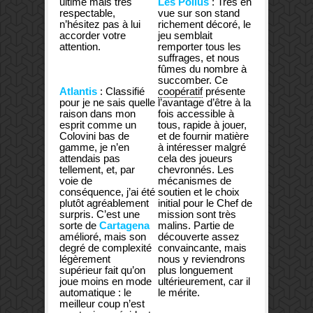
ultime mais très
Les Poilus
: Très en
respectable,
vue sur son stand
n’hésitez pas à lui
richement décoré, le
accorder votre
jeu semblait
attention.
remporter tous les
suffrages, et nous
fûmes du nombre à
succomber. Ce
Atlantis
: Classifié
coopératif
présente
pour je ne sais quelle
l’avantage d’être à la
raison dans mon
fois accessible à
esprit comme un
tous, rapide à jouer,
Colovini bas de
et de fournir matière
gamme, je n’en
à intéresser malgré
attendais pas
cela des joueurs
tellement, et, par
chevronnés. Les
voie de
mécanismes de
conséquence, j’ai été
soutien et le choix
plutôt agréablement
initial pour le Chef de
surpris. C’est une
mission sont très
sorte de
Cartagena
malins. Partie de
amélioré, mais son
découverte assez
degré de complexité
convaincante, mais
légèrement
nous y reviendrons
supérieur fait qu’on
plus longuement
joue moins en mode
ultérieurement, car il
automatique : le
le mérite.
meilleur coup n’est