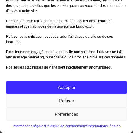
Pour permettre la meilleure expérience utilisateur possible, nus utilisons
des technologies telles que les cookies pour sauvegarder des informations
d'accès à notre site.
(*) :
Nombre de visiteurs-jours estimés,
Consentir à cette utilisation nous permet de stocker des identifiants
c’est à dire qu’un même festivalier est
uniques et vos habitudes de navigation sur Ludovox.fr.
comptabilisé une fois par jour. Il est très
difficile de recenser les visiteurs uniques.
Refuser cette utilisation peut dégrader l'affichage du site ou de ses
fonctions.
Etant fortement engagé contre la publicité non sollicitée, Ludovox ne fait
Vous serez peut-être intéressés par...
aucun usage marketing, publicitaire ou de profilage ciblé sur ces données.
Nos seules statistiques de visite sont intégralement anonymisées.
Les 30 ans du
FLIP un festival,
FLIP de
des prix, un jury
Accepter
Parthenay
Refuser
Préférences
Les Trophées
Informations légales
Politique de confidentialité
Informations légales
FLIP Éditeurs –
Mention Spéciale