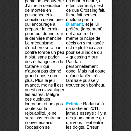
partie de découverte.
un quart d’heure, et
J’aime la sensation
effectivement, c’est
de montée en
ce que Crossing fait.
puissance et la
Il me fait penser
condition de victoire
quelque part à
qui encourage à
Diamant
, et je lui
préparer le terrain
préfère (largement)
pour tout donner sur
cet ancêtre. Le
la dernière manche.
même principe de
Le mécanisme
décision simultanée
d’enchère sera par
est exploité ici avec
contre tombé un peu
pour seul indice du
à plat, sans parler
« guessing » pur.
des échanges « à la
Pas fan
Catane » qui
personnellement
n’auront pas donné
donc, Mais nul doute
grand-chose non
qu’une tablée très
plus. Plus le jeu
familiale puisse y
avance, moins il est
trouver son bonheur.
question d’avantager
les autres. Malgré
ces quelques
lourdeurs et un gros
Felinia
: Radarisé à
doute sur la
sa sortie en 2011,
rejouabilité, je ne
jamais essayé : il y a
serai pas contre un
des jeux comme ça
nouvel essai si
qui vous filent entre
l’occasion se
les doigts. Erreur