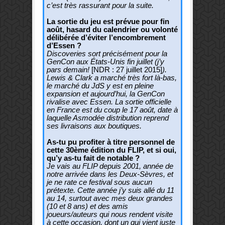
c’est très rassurant pour la suite.
La sortie du jeu est prévue pour fin
août, hasard du calendrier ou volonté
délibérée d’éviter l’encombrement
d’Essen ?
Discoveries sort précisément pour la
GenCon aux États-Unis fin juillet (j’y
pars demain!
[NDR : 27 juillet 2015]
).
Lewis & Clark a marché très fort là-bas,
le marché du JdS y est en pleine
expansion et aujourd’hui, la GenCon
rivalise avec Essen. La sortie officielle
en France est du coup le 17 août, date à
laquelle Asmodée distribution reprend
ses livraisons aux boutiques.
As-tu pu profiter à titre personnel de
cette 30ème édition du FLIP, et si oui,
qu’y as-tu fait de notable ?
Je vais au FLIP depuis 2001, année de
notre arrivée dans les Deux-Sèvres, et
je ne rate ce festival sous aucun
prétexte. Cette année j’y suis allé du 11
au 14, surtout avec mes deux grandes
(10 et 8 ans) et des amis
joueurs/auteurs qui nous rendent visite
à cette occasion, dont un qui vient juste