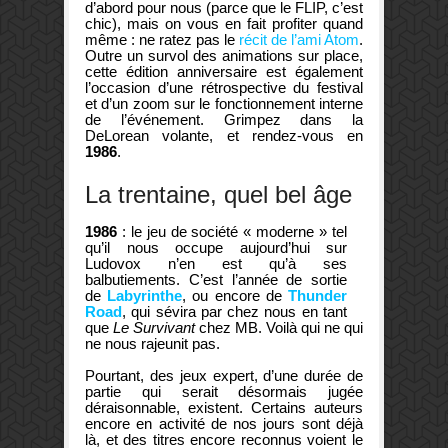
d’abord pour nous (parce que le FLIP, c’est
chic), mais on vous en fait profiter quand
même : ne ratez pas le
récit de l’ami Atom
.
Outre un survol des animations sur place,
cette édition anniversaire est également
l’occasion d’une rétrospective du festival
et d’un zoom sur le fonctionnement interne
de l’événement. Grimpez dans la
DeLorean volante, et rendez-vous en
1986
.
La trentaine, quel bel âge
1986
: le jeu de société « moderne » tel
qu’il nous occupe aujourd’hui sur
Ludovox n’en est qu’à ses
balbutiements. C’est l’année de sortie
de
Labyrinthe
, ou encore de
Thunder
Road
, qui sévira par chez nous en tant
que
Le Survivant
chez MB. Voilà qui ne qui
ne nous rajeunit pas.
Pourtant, des jeux expert, d’une durée de
partie qui serait désormais jugée
déraisonnable, existent. Certains auteurs
encore en activité de nos jours sont déjà
là, et des titres encore reconnus voient le