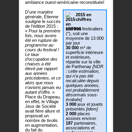
ambiance ouest-américaine reconstituée!
D’une manière
2015 en
générale, Étienne
chiffres
souligne le succès
de l’édition 2015 :
160 000
festivaliers
« Pour la première
(*), soit une
fois, nous avons
moyenne de 13 000
été en rupture de
par jour
programme au
30 000
m² de
cours du festival !
superficie intérieure
Le taux
et extérieure,
d’occupation des
répartie sur la ville
chaises a été
de Parthenay
[NDR
élevé par rapport
: cette estimation,
aux années
qui n’a pas été
précédentes, et ce
recalculée depuis
alors que nous
quelques années,
n’avions jamais eu
est probablement
autant d’offre. »
désormais sous-
Place du Drapeau,
évaluée]
en effet, le Village
3 000
jeux et jouets
Jeux de Société
présentés
[idem]
avait fière allure et
2 000
places
proposait un
assises environ
nombre de tivolis
187
partenaires,
en augmentation,
associations et
du fait du