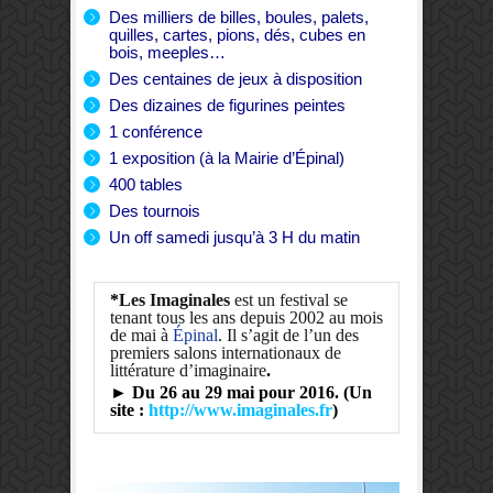
Des milliers de billes, boules, palets,
quilles, cartes, pions, dés, cubes en
bois, meeples…
Des centaines de jeux à disposition
Des dizaines de figurines peintes
1 conférence
1 exposition (à la Mairie d’Épinal)
400 tables
Des tournois
Un off samedi jusqu’à 3 H du matin
*
Les Imaginales
est un festival se
tenant tous les ans depuis 2002 au mois
de mai à
Épinal
. Il s’agit de l’un des
premiers salons internationaux de
littérature d’imaginaire
.
► Du 26 au 29 mai pour 2016. (Un
site :
http://www.imaginales.fr
)