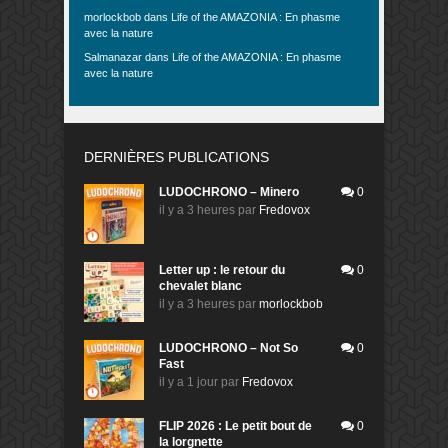
morlockbob
dans
Life of the AMAZONIA : En phasme
avec la nature
Salmanazar
dans
Life of the AMAZONIA : En phasme
avec la nature
DERNIÈRES PUBLICATIONS
LUDOCHRONO – Minero
0
il y a 3 heures
par
Fredovox
Letter up : le retour du
0
chevalet blanc
il y a 3 heures
par
morlockbob
LUDOCHRONO – Not So
0
Fast
il y a 1 jour
par
Fredovox
FLIP 2026 : Le petit bout de
0
la lorgnette