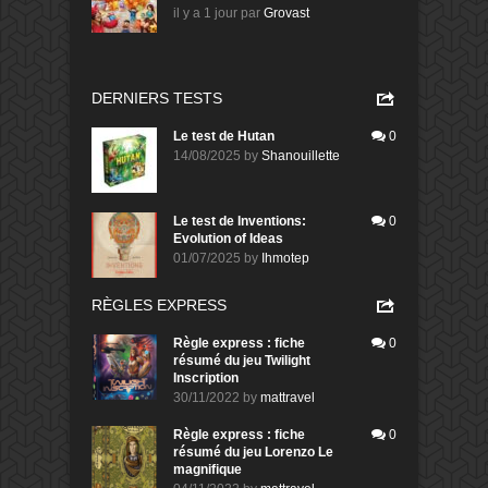
il y a 1 jour
par
Grovast
DERNIERS TESTS
Le test de Hutan
0
14/08/2025
by
Shanouillette
Le test de Inventions:
0
Evolution of Ideas
01/07/2025
by
Ihmotep
RÈGLES EXPRESS
Règle express : fiche
0
résumé du jeu Twilight
Inscription
30/11/2022
by
mattravel
Règle express : fiche
0
résumé du jeu Lorenzo Le
magnifique