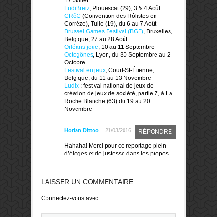
17 Juillet
LudiBreiz
, Plouescat (29), 3 & 4 Août
CRôC
(Convention des Rôlistes en
Corrèze), Tulle (19), du 6 au 7 Août
Brussel Games Festival (BGF)
, Bruxelles,
Belgique, 27 au 28 Août
Orléans joue
, 10 au 11 Septembre
Octogônes
, Lyon, du 30 Septembre au 2
Octobre
Festival en jeux
, Court-St-Étienne,
Belgique, du 11 au 13 Novembre
Ludix
: festival national de jeux de
création de jeux de société, partie 7, à La
Roche Blanche (63) du 19 au 20
Novembre
Horian Dittoo
21/03/2016
RÉPONDRE
Hahaha! Merci pour ce reportage plein
d’éloges et de justesse dans les propos
LAISSER UN COMMENTAIRE
Connectez-vous avec: