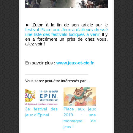
► Zuton à la fin de son article sur le
festival Place aux Jeux a d’ailleurs dressé
une liste des festivals ludiques à venir
. Il y
en a forcément un près de chez vous,
allez voir !
En savoir plus :
www.jeux-et-cie.fr
Vous serez peut-être intéressés par...
3e festival des
Place aux jeux
jeux d’Epinal
2019 : une
montagne de
jeux !