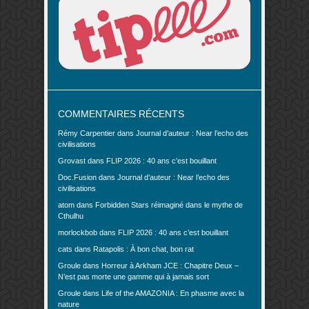
COMMENTAIRES RÉCENTS
Rémy Carpentier
dans
Journal d’auteur : Near l’echo des
civilisations
Grovast
dans
FLIP 2026 : 40 ans c’est bouillant
Doc.Fusion
dans
Journal d’auteur : Near l’echo des
civilisations
atom
dans
Forbidden Stars réimaginé dans le mythe de
Cthulhu
morlockbob
dans
FLIP 2026 : 40 ans c’est bouillant
cats
dans
Ratapolis : À bon chat, bon rat
Groule
dans
Horreur à Arkham JCE : Chapitre Deux –
N’est pas morte une gamme qui à jamais sort
Groule
dans
Life of the AMAZONIA : En phasme avec la
nature