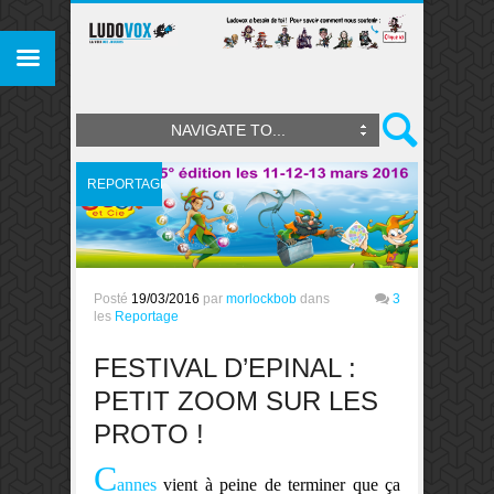
NAVIGATE TO...
REPORTAGE
Posté
19/03/2016
par
morlockbob
dans
3
les
Reportage
FESTIVAL D’EPINAL :
PETIT ZOOM SUR LES
PROTO !
C
annes
vient à peine de terminer que ça