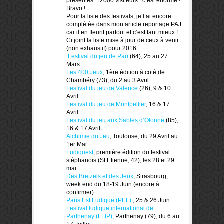
présentés. 12000 visiteurs : c’est énorme !
Bravo !
Pour la liste des festivals, je l’ai encore
complétée dans mon article reportage PAJ
car il en fleurit partout et c’est tant mieux !
Ci joint la liste mise à jour de ceux à venir
(non exhaustif) pour 2016 :
Festival du jeu de Pau
(64), 25 au 27
Mars
Les 400 Jeux
, 1ère édition à coté de
Chambéry (73), du 2 au 3 Avril
Festival du jeu de Valence
(26), 9 & 10
Avril
Festival du jeu de Montpellier
, 16 & 17
Avril
Festival du jeu aux Sables d’Olonne
(85),
16 & 17 Avril
Alchimie du Jeu
, Toulouse, du 29 Avril au
1er Mai
Ludiquest
, première édition du festival
stéphanois (St Etienne, 42), les 28 et 29
mai
Des Bretzels et des Jeux
, Strasbourg,
week end du 18-19 Juin (encore à
confirmer)
Paris Est Ludique (PEL)
, 25 & 26 Juin
Festival ludique international de
Parthenay (FLIP)
, Parthenay (79), du 6 au