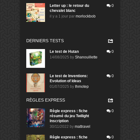
Letter up : le retour du
0
chevalet blanc
il y a 1 jour
par
morlockbob
DERNIERS TESTS
Le test de Hutan
0
14/08/2025
by
Shanouillette
Le test de Inventions:
0
Evolution of Ideas
01/07/2025
by
Ihmotep
RÈGLES EXPRESS
Règle express : fiche
0
résumé du jeu Twilight
Inscription
30/11/2022
by
mattravel
Règle express : fiche
0