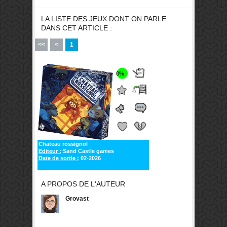
LA LISTE DES JEUX DONT ON PARLE
DANS CET ARTICLE :
<<
<
1
0%
Chateau rossignol
Editeur :
Sand Castle games
Date de sortie :
02-2026
A PROPOS DE L'AUTEUR
Grovast