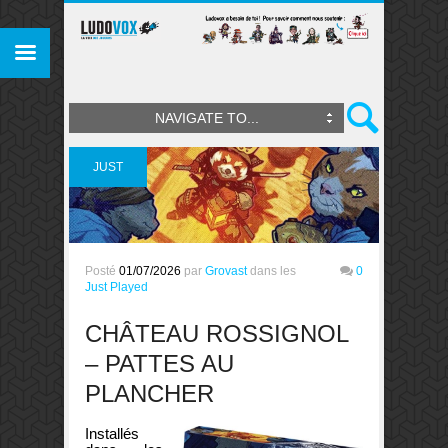
NAVIGATE TO...
JUST
PLAYED
Posté
01/07/2026
par
Grovast
dans les
0
Just Played
CHÂTEAU ROSSIGNOL
– PATTES AU
PLANCHER
Installés