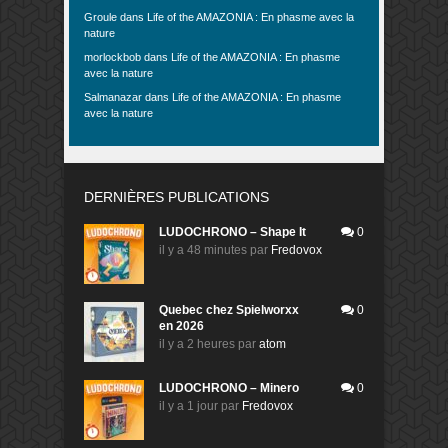
Groule
dans
Life of the AMAZONIA : En phasme avec la
nature
morlockbob
dans
Life of the AMAZONIA : En phasme
avec la nature
Salmanazar
dans
Life of the AMAZONIA : En phasme
avec la nature
DERNIÈRES PUBLICATIONS
LUDOCHRONO – Shape It
0
il y a 48 minutes
par
Fredovox
Quebec chez Spielworxx
0
en 2026
il y a 2 heures
par
atom
LUDOCHRONO – Minero
0
il y a 1 jour
par
Fredovox