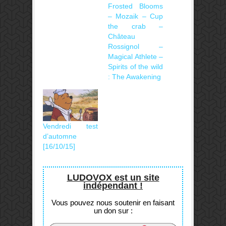
Frosted Blooms
– Mozaik – Cup
the crab –
Château
Rossignol –
Magical Athlete –
Spirits of the wild
: The Awakening
Vendredi test
d’automne
[16/10/15]
LUDOVOX est un site
indépendant !
Vous pouvez nous soutenir en faisant
un don sur :