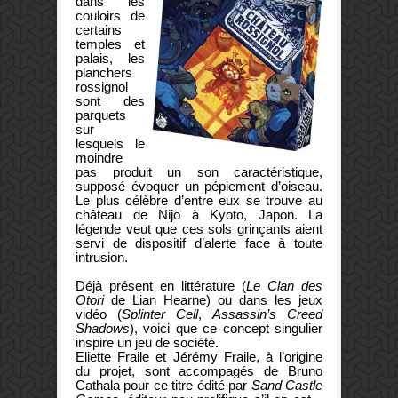
dans les
couloirs de
certains
temples et
palais, les
planchers
rossignol
sont des
parquets
sur
lesquels le
moindre
pas produit un son caractéristique,
supposé évoquer un pépiement d’oiseau.
Le plus célèbre d’entre eux se trouve au
château de Nijō à Kyoto, Japon. La
légende veut que ces sols grinçants aient
servi de dispositif d’alerte face à toute
intrusion.
Déjà présent en littérature (
Le Clan des
Otori
de Lian Hearne) ou dans les jeux
vidéo (
Splinter Cell
,
Assassin’s Creed
Shadows
), voici que ce concept singulier
inspire un jeu de société.
Eliette Fraile et Jérémy Fraile, à l’origine
du projet, sont accompagés de Bruno
Cathala pour ce titre édité par
Sand Castle