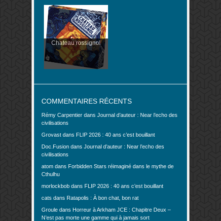
Chateau rossignol
COMMENTAIRES RÉCENTS
Rémy Carpentier
dans
Journal d’auteur : Near l’echo des
civilisations
Grovast
dans
FLIP 2026 : 40 ans c’est bouillant
Doc.Fusion
dans
Journal d’auteur : Near l’echo des
civilisations
atom
dans
Forbidden Stars réimaginé dans le mythe de
Cthulhu
morlockbob
dans
FLIP 2026 : 40 ans c’est bouillant
cats
dans
Ratapolis : À bon chat, bon rat
Groule
dans
Horreur à Arkham JCE : Chapitre Deux –
N’est pas morte une gamme qui à jamais sort