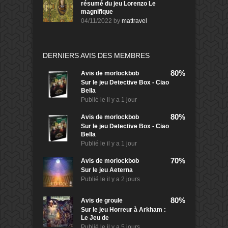
résumé du jeu Lorenzo Le
magnifique
04/11/2022
by
mattravel
DERNIERS AVIS DES MEMBRES
80%
Avis de
morlockbob
Sur le jeu Detective Box - Ciao
Bella
Publié le
il y a 1 jour
80%
Avis de
morlockbob
Sur le jeu Detective Box - Ciao
Bella
Publié le
il y a 1 jour
70%
Avis de
morlockbob
Sur le jeu Aeterna
Publié le
il y a 2 jours
80%
Avis de
groule
Sur le jeu Horreur à Arkham :
Le Jeu de
Publié le
il y a 5 jours