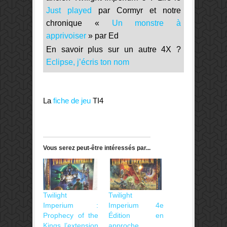
Just played
par Cormyr et notre
chronique «
Un monstre à
apprivoiser
» par Ed
En savoir plus sur un autre 4X ?
Eclipse, j’écris ton nom
La
fiche de jeu
TI4
Vous serez peut-être intéressés par...
Twilight
Twilight
Imperium :
Imperium 4e
Prophecy of the
Édition en
Kings l’extension
approche