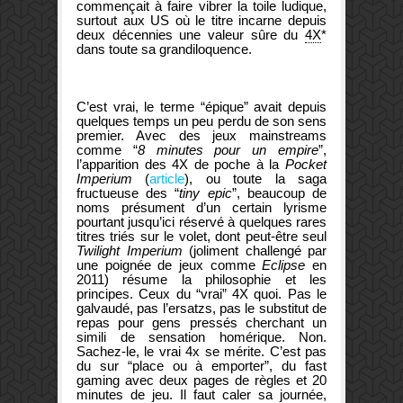
commençait à faire vibrer la toile ludique,
surtout aux US où le titre incarne depuis
deux décennies une valeur sûre du
4X
*
dans toute sa grandiloquence.
C’est vrai, le terme “épique” avait depuis
quelques temps un peu perdu de son sens
premier. Avec des jeux mainstreams
comme “
8 minutes pour un empire
”,
l’apparition des 4X de poche à la
Pocket
Imperium
(
article
), ou toute la saga
fructueuse des “
tiny epic
”, beaucoup de
noms présument d’un certain lyrisme
pourtant jusqu’ici réservé à quelques rares
titres triés sur le volet, dont peut-être seul
Twilight Imperium
(joliment challengé par
une poignée de jeux comme
Eclipse
en
2011) résume la philosophie et les
principes. Ceux du “vrai” 4X quoi. Pas le
galvaudé, pas l’ersatzs, pas le substitut de
repas pour gens pressés cherchant un
simili de sensation homérique. Non.
Sachez-le, le vrai 4x se mérite. C’est pas
du sur “place ou à emporter”, du fast
gaming avec deux pages de règles et 20
minutes de jeu. Il faut caler sa journée,