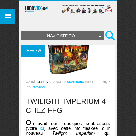
NAVIGATE TO...
PREVIEW
Posté
14/08/2017
par
Shanouillette
dans
7
les
Preview
TWILIGHT IMPERIUM 4
CHEZ FFG
O
n avait senti quelques soubresauts
(voire
ici
) avec cette info “leakée” d’un
nouveau
Twilight Imperium
qui