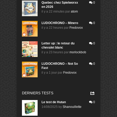
Quebec chez Spielworxx
0
en 2026
il y a 22 minutes
par
atom
LUDOCHRONO – Minero
0
il y a 22 heures
par
Fredovox
Letter up : le retour du
0
chevalet blanc
il y a 23 heures
par
morlockbob
LUDOCHRONO – Not So
0
Fast
il y a 1 jour
par
Fredovox
DERNIERS TESTS
Le test de Hutan
0
14/08/2025
by
Shanouillette