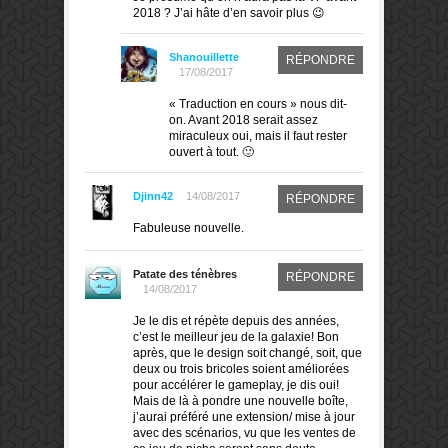
2018 ? J’ai hâte d’en savoir plus 😉
Shanouillette
RÉPONDRE
17/08/2017
« Traduction en cours » nous dit-
on. Avant 2018 serait assez
miraculeux oui, mais il faut rester
ouvert à tout. 🙂
Djinn42
14/08/2017
RÉPONDRE
Fabuleuse nouvelle.
Patate des ténèbres
RÉPONDRE
14/08/2017
Je le dis et répète depuis des années,
c’est le meilleur jeu de la galaxie! Bon
après, que le design soit changé, soit, que
deux ou trois bricoles soient améliorées
pour accélérer le gameplay, je dis oui!
Mais de là à pondre une nouvelle boîte,
j’aurai préféré une extension/ mise à jour
avec des scénarios, vu que les ventes de