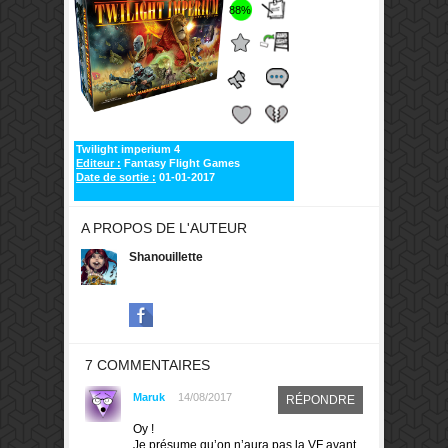
88%
Twilight imperium 4
Editeur :
Fantasy Flight Games
Date de sortie :
01-01-2017
A PROPOS DE L'AUTEUR
Shanouillette
7 COMMENTAIRES
Maruk
14/08/2017
RÉPONDRE
Oy !
Je présume qu’on n’aura pas la VF avant