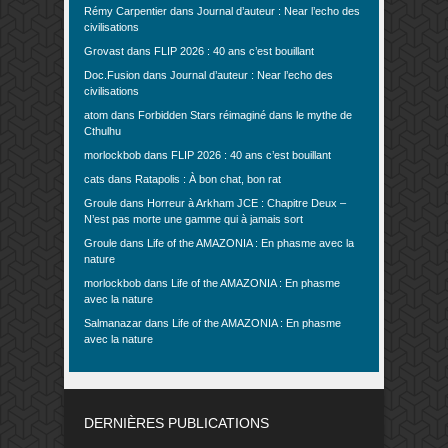
Rémy Carpentier
dans
Journal d’auteur : Near l’echo des
civilisations
Grovast
dans
FLIP 2026 : 40 ans c’est bouillant
Doc.Fusion
dans
Journal d’auteur : Near l’echo des
civilisations
atom
dans
Forbidden Stars réimaginé dans le mythe de
Cthulhu
morlockbob
dans
FLIP 2026 : 40 ans c’est bouillant
cats
dans
Ratapolis : À bon chat, bon rat
Groule
dans
Horreur à Arkham JCE : Chapitre Deux –
N’est pas morte une gamme qui à jamais sort
Groule
dans
Life of the AMAZONIA : En phasme avec la
nature
morlockbob
dans
Life of the AMAZONIA : En phasme
avec la nature
Salmanazar
dans
Life of the AMAZONIA : En phasme
avec la nature
DERNIÈRES PUBLICATIONS