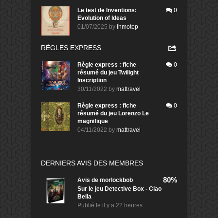
Le test de Inventions:
0
Evolution of Ideas
01/07/2025
by
Ihmotep
RÈGLES EXPRESS
Règle express : fiche
0
résumé du jeu Twilight
Inscription
30/11/2022
by
mattravel
Règle express : fiche
0
résumé du jeu Lorenzo Le
magnifique
04/11/2022
by
mattravel
DERNIERS AVIS DES MEMBRES
80%
Avis de
morlockbob
Sur le jeu Detective Box - Ciao
Bella
Publié le
il y a 22 heures