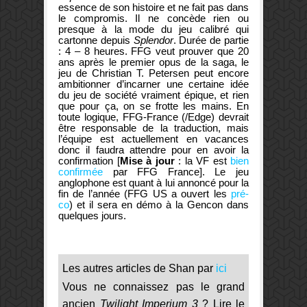
essence de son histoire et ne fait pas dans
le compromis. Il ne concède rien ou
presque à la mode du jeu calibré qui
cartonne depuis
Splendor
. Durée de partie
: 4 – 8 heures. FFG veut prouver que 20
ans après le premier opus de la saga, le
jeu de Christian T. Petersen peut encore
ambitionner d’incarner une certaine idée
du jeu de société vraiment épique, et rien
que pour ça, on se frotte les mains. En
toute logique, FFG-France (/Edge) devrait
être responsable de la traduction, mais
l’équipe est actuellement en vacances
donc il faudra attendre pour en avoir la
confirmation [
Mise à jour
: la VF est
bien
confirmée
par FFG France]. Le jeu
anglophone est quant à lui annoncé pour la
fin de l’année (FFG US a ouvert les
pré-
co
) et il sera en démo à la Gencon dans
quelques jours.
Les autres articles de Shan par
ici
Vous ne connaissez pas le grand
ancien
Twilight Imperium 3
? Lire le