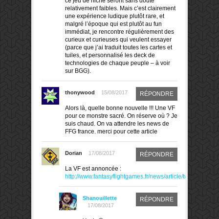
ce jeu de niche seront sans doute
relativement faibles. Mais c’est clairement
une expérience ludique plutôt rare, et
malgré l’époque qui est plutôt au fun
immédiat, je rencontre régulièrement des
curieux et curieuses qui veulent essayer
(parce que j’ai traduit toutes les cartes et
tuiles, et personnalisé les deck de
technologies de chaque peuple – à voir
sur BGG).
thonywood
15/08/2017
RÉPONDRE
Alors là, quelle bonne nouvelle !!! Une VF
pour ce monstre sacré. On réserve où ? Je
suis chaud. On va attendre les news de
FFG france. merci pour cette article
Dorian
17/08/2017
RÉPONDRE
La VF est annoncée :
http://www.fantasyflightgames.fr/news/article/twilight_im
Shanouillette
RÉPONDRE
17/08/2017