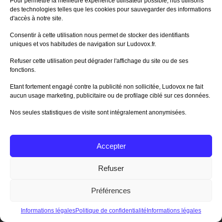
Pour permettre la meilleure expérience utilisateur possible, nus utilisons
unité militaire (Mech ou Personnage) entre
des technologies telles que les cookies pour sauvegarder des informations
dans un territoire occupé par une autre
unité ennemie militaire, une bataille a lieu.
d'accès à notre site.
Chaque joueur peut alors choisir
secrètement la puissance militaire qu’il
Consentir à cette utilisation nous permet de stocker des identifiants
choisit de sacrifier dans le combat (à
uniques et vos habitudes de navigation sur Ludovox.fr.
concurrence de sa puissance militaire
disponible à ce moment là, et avec un
Refuser cette utilisation peut dégrader l'affichage du site ou de ses
maximum de 7) et y ajouter des cartes de
fonctions.
combat (d’une puissance de 2 à 5) à
concurrence du nombre d’unités militaires
Etant fortement engagé contre la publicité non sollicitée, Ludovox ne fait
qu’il a mis dans la bataille.
aucun usage marketing, publicitaire ou de profilage ciblé sur ces données.
On compare, le plus élevé l’emporte, et les
Nos seules statistiques de visite sont intégralement anonymisées.
deux joueurs ajustent leur compteur de
puissance militaire en fonction de ce qu’ils
ont misé.
Les unités défaites retournent sur la case
Accepter
de départ de leur faction (rien n’est jamais
« détruit » dans
Scythe
) et les unités
Refuser
vainqueurs restent dans la case où a eu
lieu le combat.
Préférences
Informations légales
Politique de confidentialité
Informations légales