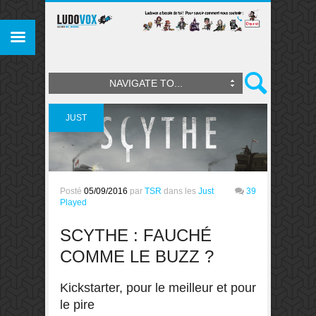
NAVIGATE TO...
JUST
PLAYED
Posté
05/09/2016
par
TSR
dans les
Just
39
Played
SCYTHE : FAUCHÉ
COMME LE BUZZ ?
Kickstarter, pour le meilleur et pour
le pire