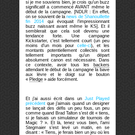
si je me souviens bien, je crois qu’un buzz
significatif a commencé AVANT même le
début de la campagne. [NDLR : En effet,
on se souvient de la
news de Shanouillette
fin 2014
qui évoquait l’impressionnant
buzz naissant avant même le KS]. Et il
semblerait que cela soit devenu une
tendance forte. Une campagne
Kickstarter, c’est tellement court (un peu
moins d’un mois pour
celle-ci
), et les
montants potentiellement collectés sont
tellement importants qu’un départ
absolument canon est nécessaire. Dans
ce contexte, avoir tous les
backers
attendant le début de la campagne la bave
aux lèvre et le doigt sur le bouton
«
Pledge
» aide forcément.
Et j’ai aussi écrit dans un
Just Played
précédent
que j’aimais quand un designer
se lançait des défis un peu fous, un peu
comme quand Brad Talton s’est dit « tiens,
si je faisais un simulateur de tournois de
Magic ? ». Et là, tenez vous bien, l’ami
Stegmaier s’est levé un matin, en se
disant : « Tiens, je ferais bien un jeu où les