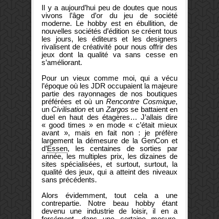
Il y a aujourd’hui peu de doutes que nous
vivons l’âge d’or du jeu de société
moderne. Le hobby est en ébullition, de
nouvelles sociétés d’édition se créent tous
les jours, les éditeurs et les designers
rivalisent de créativité pour nous offrir des
jeux dont la qualité va sans cesse en
s’améliorant.
Pour un vieux comme moi, qui a vécu
l’époque où les JDR occupaient la majeure
partie des rayonnages de nos boutiques
préférées et où un
Rencontre Cosmique
,
un
Civilisation
et un
Zargos
se battaient en
duel en haut des étagères… J’allais dire
« good times » en mode « c’était mieux
avant », mais en fait non : je préfère
largement la démesure de la GenCon et
d’
Essen
, les centaines de sorties par
année, les multiples prix, les dizaines de
sites spécialisées, et surtout, surtout, la
qualité des jeux, qui a atteint des niveaux
sans précédents.
Alors évidemment, tout cela a une
contrepartie. Notre beau hobby étant
devenu une industrie de loisir, il en a
forcément, dans une certaine mesure,