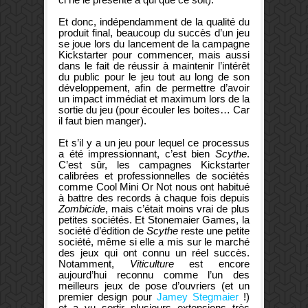
Et donc, indépendamment de la qualité du
produit final, beaucoup du succès d’un jeu
se joue lors du lancement de la campagne
Kickstarter pour commencer, mais aussi
dans le fait de réussir à maintenir l’intérêt
du public pour le jeu tout au long de son
développement, afin de permettre d’avoir
un impact immédiat et maximum lors de la
sortie du jeu (pour écouler les boites… Car
il faut bien manger).
Et s’il y a un jeu pour lequel ce processus
a été impressionnant, c’est bien
Scythe
.
C’est sûr, les campagnes Kickstarter
calibrées et professionnelles de sociétés
comme Cool Mini Or Not nous ont habitué
à battre des records à chaque fois depuis
Zombicide
, mais c’était moins vrai de plus
petites sociétés. Et Stonemaier Games, la
société d’édition de
Scythe
reste une petite
société, même si elle a mis sur le marché
des jeux qui ont connu un réel succès.
Notamment,
Viticulture
est encore
aujourd’hui reconnu comme l’un des
meilleurs jeux de pose d’ouvriers (et un
premier design pour
Jamey Stegmaier
!)
et a vu sortir plusieurs extensions très