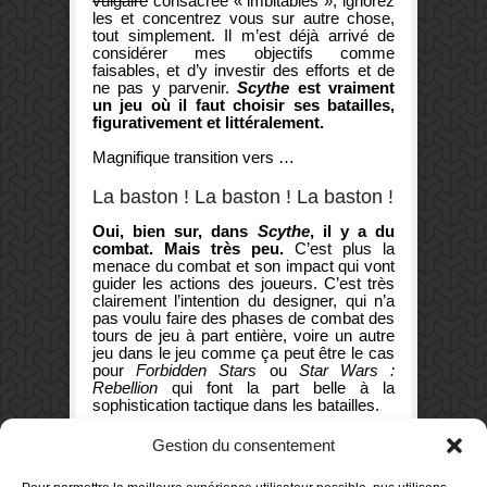
vulgaire
consacrée « imbitables », ignorez
les et concentrez vous sur autre chose,
tout simplement. Il m’est déjà arrivé de
considérer mes objectifs comme
faisables, et d’y investir des efforts et de
ne pas y parvenir.
Scythe
est vraiment
un jeu où il faut choisir ses batailles,
figurativement et littéralement.
Magnifique transition vers …
La baston ! La baston ! La baston !
Oui, bien sur, dans
Scythe
, il y a du
combat. Mais très peu.
C’est plus la
menace du combat et son impact qui vont
guider les actions des joueurs. C’est très
clairement l’intention du designer, qui n’a
pas voulu faire des phases de combat des
tours de jeu à part entière, voire un autre
jeu dans le jeu comme ça peut être le cas
pour
Forbidden Stars
ou
Star Wars :
Rebellion
qui font la part belle à la
sophistication tactique dans les batailles.
Dans
Scythe
, c’est très simple et les
Gestion du consentement
joueurs qui connaissent les jeux
Dune
ou
Rex
ne seront pas perdus : lorsqu’une