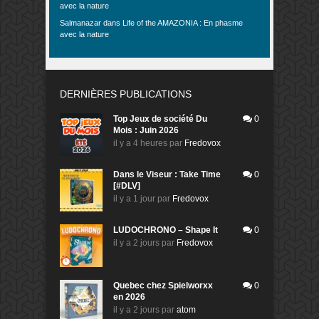
avec la nature
Salmanazar
dans
Life of the AMAZONIA : En phasme
avec la nature
DERNIÈRES PUBLICATIONS
Top Jeux de société Du
0
Mois : Juin 2026
il y a 4 heures
par
Fredovox
Dans le Viseur : Take Time
0
[#DLV]
il y a 1 jour
par
Fredovox
LUDOCHRONO – Shape It
0
il y a 2 jours
par
Fredovox
Quebec chez Spielworxx
0
en 2026
il y a 2 jours
par
atom