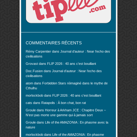
COMMENTAIRES RÉCENTS
Rémy Carpentier
dans
Journal d’auteur : Near l’echo des
civilisations
Grovast
dans
FLIP 2026 : 40 ans c’est bouillant
Doc.Fusion
dans
Journal d’auteur : Near l’echo des
civilisations
atom
dans
Forbidden Stars réimaginé dans le mythe de
Cthulhu
morlockbob
dans
FLIP 2026 : 40 ans c’est bouillant
cats
dans
Ratapolis : À bon chat, bon rat
Groule
dans
Horreur à Arkham JCE : Chapitre Deux –
N’est pas morte une gamme qui à jamais sort
Groule
dans
Life of the AMAZONIA : En phasme avec la
nature
morlockbob
dans
Life of the AMAZONIA : En phasme