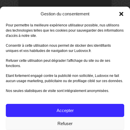
DERNIERS AVIS DES MEMBRES
Gestion du consentement
60%
Avis de
morlockbob
Pour permettre la meilleure expérience utilisateur possible, nus utilisons
Sur le jeu Collect!
des technologies telles que les cookies pour sauvegarder des informations
Publié le
il y a 1 jour
d'accès à notre site.
80%
Consentir à cette utilisation nous permet de stocker des identifiants
Avis de
morlockbob
uniques et vos habitudes de navigation sur Ludovox.fr.
Sur le jeu Detective Box - Ciao
Bella
Refuser cette utilisation peut dégrader l'affichage du site ou de ses
Publié le
il y a 3 jours
fonctions.
80%
Avis de
morlockbob
Etant fortement engagé contre la publicité non sollicitée, Ludovox ne fait
Sur le jeu Detective Box - Ciao
Bella
aucun usage marketing, publicitaire ou de profilage ciblé sur ces données.
Publié le
il y a 3 jours
Nos seules statistiques de visite sont intégralement anonymisées.
70%
Avis de
morlockbob
Sur le jeu Aeterna
Publié le
il y a 4 jours
Accepter
Tous les avis
Refuser