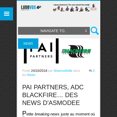
NAVIGATE TO...
NEWS
Posté
24/10/2018
par
Shanouillette
dans
0
les
News
PAI PARTNERS, ADC
BLACKFIRE… DES
NEWS D’ASMODEE
P
etite
breaking news
juste au moment où