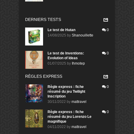
DERNIERS TESTS
Le test de Hutan
0
14/08/2025
by
Shanouillette
Le test de Inventions:
0
Evolution of Ideas
01/07/2025
by
Ihmotep
RÈGLES EXPRESS
Règle express : fiche
0
résumé du jeu Twilight
Inscription
30/11/2022
by
mattravel
Règle express : fiche
0
résumé du jeu Lorenzo Le
magnifique
04/11/2022
by
mattravel