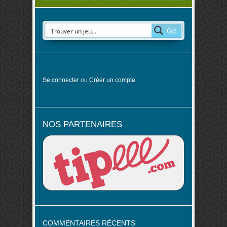
pourra voir là-bas et qui sont d’ores et déjà radarisés
par une bonne partie de la communauté ludique
internationale. Il […]
Go
Se connecter
ou
Créer un compte
NOS PARTENAIRES
COMMENTAIRES RÉCENTS