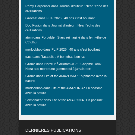
Rémy Carpentier
dans
Journal d’auteur : Near l’echo des
civilisations
Grovast
dans
FLIP 2026 : 40 ans c’est bouillant
Doc.Fusion
dans
Journal d’auteur : Near l’echo des
civilisations
atom
dans
Forbidden Stars réimaginé dans le mythe de
Cthulhu
morlockbob
dans
FLIP 2026 : 40 ans c’est bouillant
cats
dans
Ratapolis : À bon chat, bon rat
Groule
dans
Horreur à Arkham JCE : Chapitre Deux –
N’est pas morte une gamme qui à jamais sort
Groule
dans
Life of the AMAZONIA : En phasme avec la
nature
morlockbob
dans
Life of the AMAZONIA : En phasme
avec la nature
Salmanazar
dans
Life of the AMAZONIA : En phasme
avec la nature
DERNIÈRES PUBLICATIONS