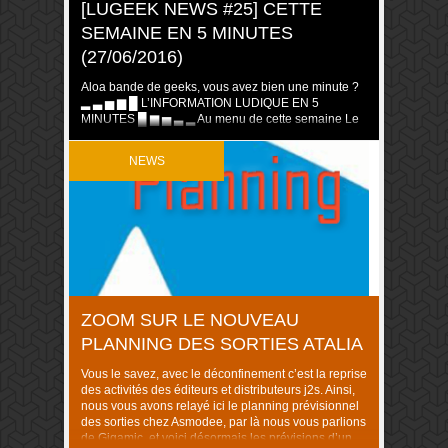
[LUGEEK NEWS #25] CETTE
SEMAINE EN 5 MINUTES
(27/06/2016)
Aloa bande de geeks, vous avez bien une minute ?
▂ ▃ ▅ ▆ █ L’INFORMATION LUDIQUE EN 5
MINUTES █ ▆ ▅ ▃ ▂ Au menu de cette semaine Le
salon Origins Awards Participation Le Kennerspiel a
été annoncé Sorties Medici Le Jeu de cartes Buffy
NEWS
contre les vampires Adrenaline Articles Interview de
Jason […]
ZOOM SUR LE NOUVEAU
PLANNING DES SORTIES ATALIA
Vous le savez, avec le déconfinement c’est la reprise
des activités des éditeurs et distributeurs j2s. Ainsi,
nous vous avons relayé ici le planning prévisionnel
des sorties chez Asmodee, par là nous vous parlions
de Gigamic, et voici désormais les prévisions d’un