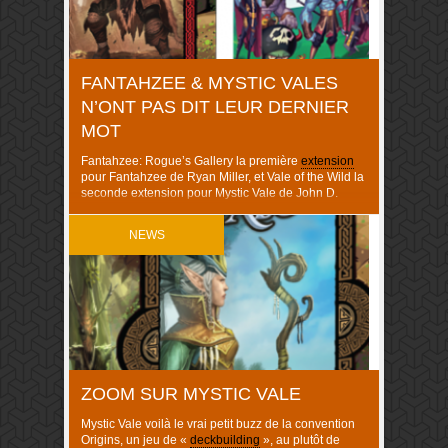
FANTAHZEE & MYSTIC VALES
N’ONT PAS DIT LEUR DERNIER
MOT
Fantahzee: Rogue’s Gallery la première
extension
pour Fantahzee de Ryan Miller, et Vale of the Wild la
seconde extension pour Mystic Vale de John D.
Clair, sont dans les tuyaux avrillés de l’éditeur AEG,
qu’on se le dise, toutes leurs cartes n’ont pas été
NEWS
abattues encore ! Même si ces jeux n’ont pas été
localisés (pas encore ?) nous y …
ZOOM SUR MYSTIC VALE
Mystic Vale voilà le vrai petit buzz de la convention
Origins, un jeu de «
deckbuilding
», au plutôt de