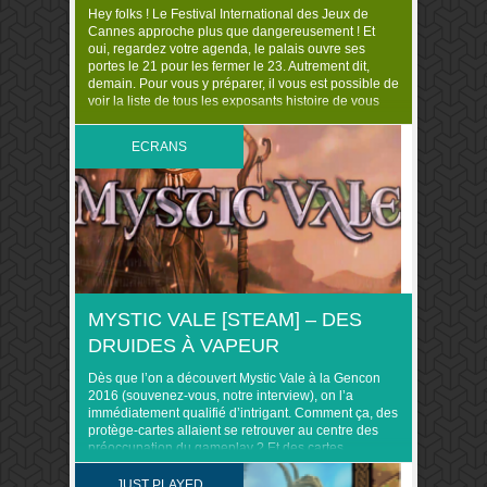
Hey folks ! Le Festival International des Jeux de
Cannes approche plus que dangereusement ! Et
oui, regardez votre agenda, le palais ouvre ses
portes le 21 pour les fermer le 23. Autrement dit,
demain. Pour vous y préparer, il vous est possible de
voir la liste de tous les exposants histoire de vous
faire votre petit […]
ECRANS
MYSTIC VALE [STEAM] – DES
DRUIDES À VAPEUR
Dès que l’on a découvert Mystic Vale à la Gencon
2016 (souvenez-vous, notre interview), on l’a
immédiatement qualifié d’intrigant. Comment ça, des
protège-cartes allaient se retrouver au centre des
préoccupation du gameplay ? Et des cartes
transparentes ?! Tout ces drôles d’idées
présageaient, en effet, du meilleur. Son auteur, John
JUST PLAYED