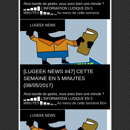
Aloa bande de geeks, vous avez bien une minute ?
▂ ▃ ▅ ▆ █ L’INFORMATION LUDIQUE EN 5
MINUTES █ ▆ ▅ ▃ ▂ Au menu de cette semaine
Geek Chic n’est plus Nominations Origins Awards
UK Game Expo Awards Les buzz des salons du
LUGEEK NEWS
moment Faut-il laisser gagner les enfants ? Côté
Annonces […]
[LUGEEK NEWS #47] CETTE
SEMAINE EN 5 MINUTES
(08/05/2017)
Aloa bande de geeks, vous avez bien une minute ?
▂ ▃ ▅ ▆ █ L’INFORMATION LUDIQUE EN 5
MINUTES █ ▆ ▅ ▃ ▂ Au menu de cette semaine Bon
plan Mystic Vale Côté Pro Hasbro Gaming Crate
Dead of Winter adapté en Comics Le classement
LUGEEK NEWS
Mensa Select 2016 Côté sorties Caverna : Cave […]