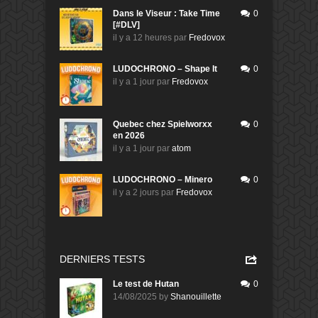
Dans le Viseur : Take Time
0
[#DLV]
il y a 12 heures
par
Fredovox
LUDOCHRONO – Shape It
0
il y a 1 jour
par
Fredovox
Quebec chez Spielworxx
0
en 2026
il y a 1 jour
par
atom
LUDOCHRONO – Minero
0
il y a 2 jours
par
Fredovox
DERNIERS TESTS
Le test de Hutan
0
14/08/2025
by
Shanouillette