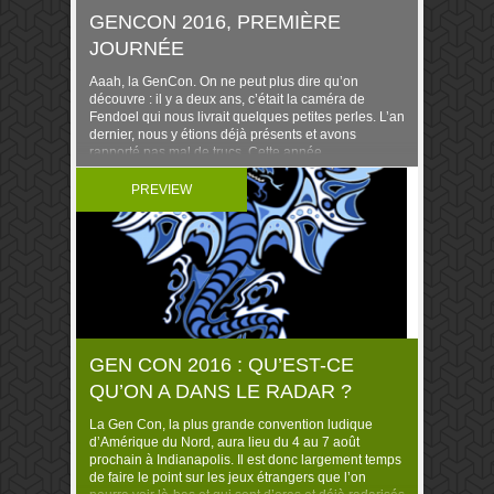
GENCON 2016, PREMIÈRE
JOURNÉE
Aaah, la GenCon. On ne peut plus dire qu’on
découvre : il y a deux ans, c’était la caméra de
Fendoel qui nous livrait quelques petites perles. L’an
dernier, nous y étions déjà présents et avons
rapporté pas mal de trucs. Cette année,
Shanouillette, moi-même et notre réal sommes aux
commandes d’un voyage fun et […]
PREVIEW
GEN CON 2016 : QU’EST-CE
QU’ON A DANS LE RADAR ?
La Gen Con, la plus grande convention ludique
d’Amérique du Nord, aura lieu du 4 au 7 août
prochain à Indianapolis. Il est donc largement temps
de faire le point sur les jeux étrangers que l’on