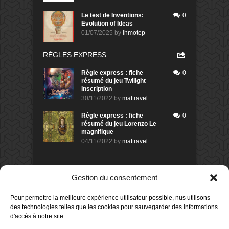
Le test de Inventions:
0
Evolution of Ideas
01/07/2025
by
Ihmotep
RÈGLES EXPRESS
Règle express : fiche
0
résumé du jeu Twilight
Inscription
30/11/2022
by
mattravel
Règle express : fiche
0
résumé du jeu Lorenzo Le
magnifique
04/11/2022
by
mattravel
DERNIERS AVIS DES MEMBRES
Gestion du consentement
60%
Avis de
morlockbob
Pour permettre la meilleure expérience utilisateur possible, nus utilisons
Sur le jeu Collect!
des technologies telles que les cookies pour sauvegarder des informations
Publié le
il y a 23 heures
d'accès à notre site.