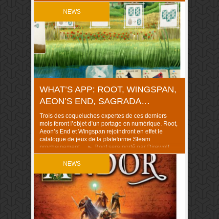
autre distributeur, à savoir Atalia (vous pouvez
cliquer sur les noms pour en savoir […]
NEWS
WHAT’S APP: ROOT, WINGSPAN,
AEON’S END, SAGRADA…
Trois des coqueluches expertes de ces derniers
mois feront l’objet d’un portage en numérique. Root,
Aeon’s End et Wingspan rejoindront en effet le
catalogue de jeux de la plateforme Steam
prochainement. ► Root sera porté par Direwolf
Digital, qu’on ne présente plus vraiment dans le
royaume du portage. Clank, Elder Scrolls Legends,
NEWS
Eternal, Pillards de […]