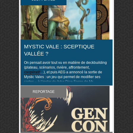
D. Clair, nous avouait d’ailleurs avoir […]
MYSTIC VALE : SCEPTIQUE
VALLÉE ?
On pensait avoir tout vu en matière de deckbuilding
(plateau, scénarios, rivière, affrontement,
coopératif
…), et puis AEG a annoncé la sortie de
Mystic Vales : un jeu qui permet de modifier ses
cartes – à l’instar du futur Dice Forge de Mr
Bonnessée qui autorise la modification des faces de
ses dés. AEG et J.D. Clair ont inventé …
REPORTAGE