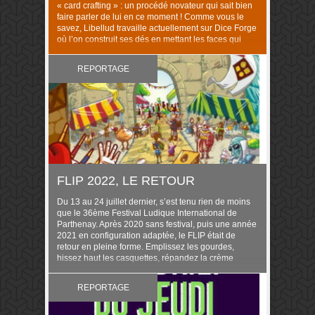
« card crafting » : un procédé novateur qui sait bien
faire parler de lui en ce moment ! Comme vous le
savez, Libellud travaille actuellement sur Dice Forge
où l’on construit ses dés en mettant les faces qui
nous intéressent, et bien dans …
REPORTAGE
FLIP 2022, LE RETOUR
Du 13 au 24 juillet dernier, s’est tenu rien de moins
que le 36ème Festival Ludique International de
Parthenay. Après 2020 sans festival, puis une année
2021 en configuration adaptée, le FLIP était de
retour en pleine forme. Emplissez les gourdes,
hissez haut les casquettes, répandez la crème
solaire et enfilez les tongs au passage […]
REPORTAGE