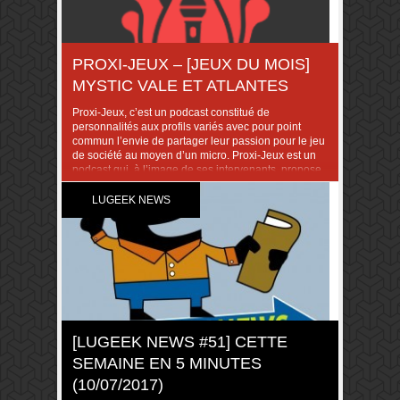
PROXI-JEUX – [JEUX DU MOIS]
MYSTIC VALE ET ATLANTES
Proxi-Jeux, c’est un podcast constitué de
personnalités aux profils variés avec pour point
commun l’envie de partager leur passion pour le jeu
de société au moyen d’un micro. Proxi-Jeux est un
podcast qui, à l’image de ses intervenants, propose
une grande variété de sujets abordés sous des
angles tout aussi variés. Ce mois-
LUGEEK NEWS
ci, Fendoel et Cyrus vous présentent les […]
[LUGEEK NEWS #51] CETTE
SEMAINE EN 5 MINUTES
(10/07/2017)