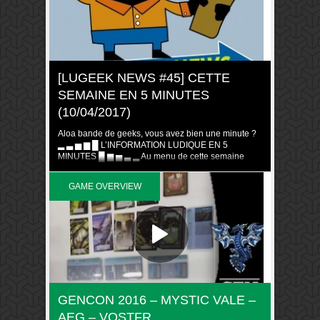
[LUGEEK NEWS #45] CETTE
SEMAINE EN 5 MINUTES
(10/04/2017)
Aloa bande de geeks, vous avez bien une minute ?
▂ ▃ ▅ ▆ █ L’INFORMATION LUDIQUE EN 5
MINUTES █ ▆ ▅ ▃ ▂ Au menu de cette semaine
Côté Passionnés Un concours international plein de
hype Côté sorties Jump Drive Vampire : La
GAME OVERVIEW
Mascarade v5 Torres revient Orient Express (1 – 2)
Récompenses […]
GENCON 2016 – MYSTIC VALE –
AEG – VOSTFR