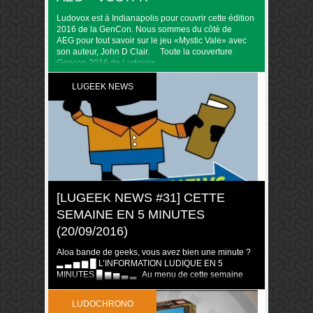
Ludovox est à Indianapolis pour couvrir cette édition
2016 de la GenCon. Nous sommes du côté de
AEG pour tout savoir sur le jeu «Mystic Vale» avec
son auteur, John D Clair. Toute la couverture
Gencon 2016 de Ludovox
LUGEEK NEWS
[LUGEEK NEWS #31] CETTE
SEMAINE EN 5 MINUTES
(20/09/2016)
Aloa bande de geeks, vous avez bien une minute ?
▂ ▃ ▅ ▆ █ L’INFORMATION LUDIQUE EN 5
MINUTES █ ▆ ▅ ▃ ▂ Au menu de cette semaine
Essen
2016 : Fields of Green Colony (présentation
du jeu) Goons et fig prepeintes pour New York 1901
LUDOCHRONO
Adrenaline (présentation du jeu) Codenames