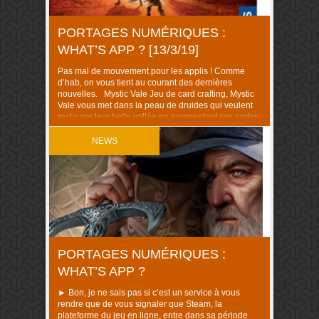
PORTAGES NUMÉRIQUES :
WHAT’S APP ? [13/3/19]
Pas mal de mouvement pour les applis ! Comme
d’hab, on vous tient au courant des dernières
nouvelles. Mystic Vale Jeu de card crafting, Mystic
Vale vous met dans la peau de druides qui veulent
restaurer leur belle vallée en augmentant ses cartes,
avec des protège-cartes et des cartes transparentes.
Ceci dissimulait une course […]
NEWS
PORTAGES NUMÉRIQUES :
WHAT’S APP ?
► Bon, je ne sais pas si c’est un service à vous
rendre que de vous signaler que Steam, la
plateforme du jeu en ligne, entre dans sa période