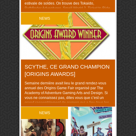
estivale de soldes. On trouve des Tokaido,
Pathfinder Adventures, Small World 2, Ticket to Ride,
Potion Explosion, Jaipur, Patchwork et compagnie à
prix cassé. En dehors du […]
NEWS
SCYTHE, CE GRAND CHAMPION
[ORIGINS AWARDS]
Semaine dernière avait lieu le grand rendez-vous
annuel des Origins Game Fair organisé par The
Academy of Adventure Gaming Arts and Design. Si
vous ne connaissez pas, dites vous que c’est un
grand rassemblement de gamers qui a lieu tous les
ans aux US depuis 1975. Ils en ont vu passer des
jeux tels que […]
NEWS