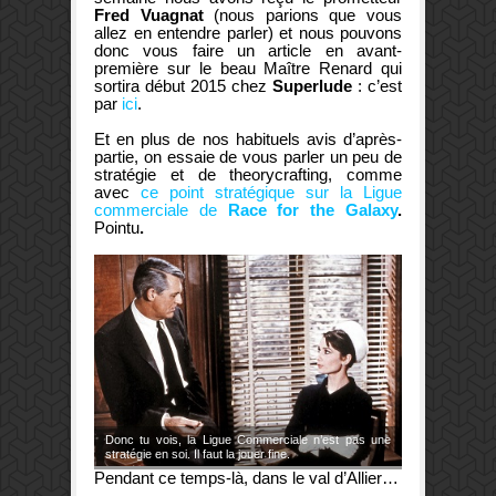
Fred
Vuagnat
(nous parions que vous
allez en entendre parler) et nous pouvons
donc vous faire un article en avant-
première sur le beau Maître Renard qui
sortira début 2015 chez
Superlude
: c’est
par
ici
.
Et en plus de nos habituels avis d’après-
partie, on essaie de vous parler un peu de
stratégie et de theorycrafting, comme
avec
ce point stratégique sur la Ligue
commerciale de
Race for the Galaxy
.
Pointu
.
Donc tu vois, la Ligue Commerciale n’est pas une
stratégie en soi. Il faut la jouer fine.
Pendant ce temps-là, dans le val d’Allier…