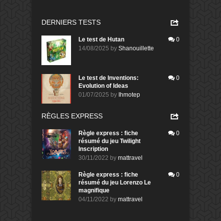
DERNIERS TESTS
Le test de Hutan
0
14/08/2025
by
Shanouillette
Le test de Inventions:
0
Evolution of Ideas
01/07/2025
by
Ihmotep
RÈGLES EXPRESS
Règle express : fiche
0
résumé du jeu Twilight
Inscription
30/11/2022
by
mattravel
Règle express : fiche
0
résumé du jeu Lorenzo Le
magnifique
04/11/2022
by
mattravel