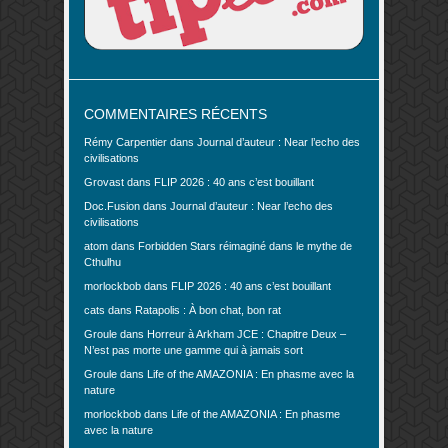
COMMENTAIRES RÉCENTS
Rémy Carpentier
dans
Journal d’auteur : Near l’echo des
civilisations
Grovast
dans
FLIP 2026 : 40 ans c’est bouillant
Doc.Fusion
dans
Journal d’auteur : Near l’echo des
civilisations
atom
dans
Forbidden Stars réimaginé dans le mythe de
Cthulhu
morlockbob
dans
FLIP 2026 : 40 ans c’est bouillant
cats
dans
Ratapolis : À bon chat, bon rat
Groule
dans
Horreur à Arkham JCE : Chapitre Deux –
N’est pas morte une gamme qui à jamais sort
Groule
dans
Life of the AMAZONIA : En phasme avec la
nature
morlockbob
dans
Life of the AMAZONIA : En phasme
avec la nature