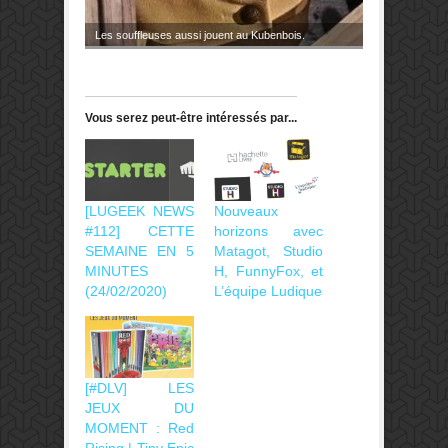
Les souffleuses aussi jouent au Kubenbois.
Vous serez peut-être intéressés par...
[LUGEEK NEWS
Nouveaux
#112] CETTE
horizons avec
SEMAINE EN 5
Matagot, Studio
MINUTES
H, FunnyFox, et
(24/02/2020)
L’équipe Ludique
[#DLV] LES
JEUX DU
MOMENT : Red