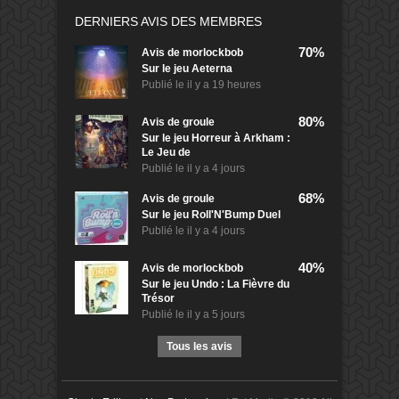
DERNIERS AVIS DES MEMBRES
70%
Avis de
morlockbob
Sur le jeu Aeterna
Publié le
il y a 19 heures
80%
Avis de
groule
Sur le jeu Horreur à Arkham :
Le Jeu de
Publié le
il y a 4 jours
68%
Avis de
groule
Sur le jeu Roll'N'Bump Duel
Publié le
il y a 4 jours
40%
Avis de
morlockbob
Sur le jeu Undo : La Fièvre du
Trésor
Publié le
il y a 5 jours
Tous les avis