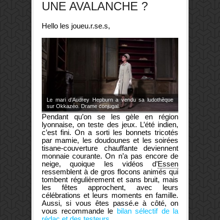
UNE AVALANCHE ?
Hello les joueu.r.se.s,
Le mari d’Audrey Hepburn a vendu sa ludothèque
sur Okkazéo. Drame conjugal.
Pendant qu’on se les gèle en région
lyonnaise, on teste des jeux. L’été indien,
c’est fini. On a sorti les bonnets tricotés
par mamie, les doudounes et les soirées
tisane-couverture chauffante deviennent
monnaie courante. On n’a pas encore de
neige, quoique les vidéos d’
Essen
ressemblent à de gros flocons animés qui
tombent régulièrement et sans bruit, mais
les fêtes approchent, avec leurs
célébrations et leurs moments en famille.
Aussi, si vous êtes passé.e à côté, on
vous recommande le
bilan sélectif de la
rédac et des testeurs
.