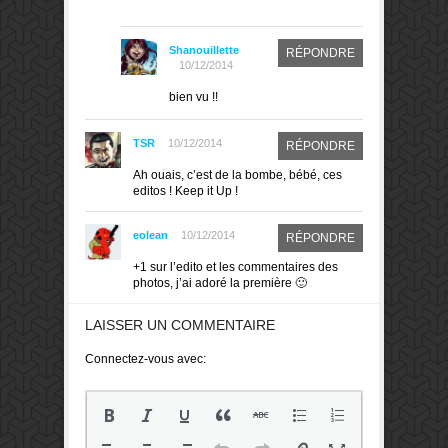
Shanouillette
RÉPONDRE
10/12/2014
bien vu !!
TSR
10/12/2014
RÉPONDRE
Ah ouais, c’est de la bombe, bébé, ces
editos ! Keep it Up !
eolean
10/12/2014
RÉPONDRE
+1 sur l’edito et les commentaires des
photos, j’ai adoré la première 🙂
LAISSER UN COMMENTAIRE
Connectez-vous avec: