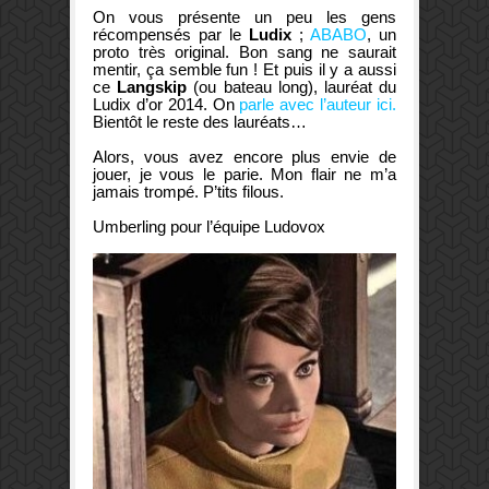
On vous présente un peu les gens
récompensés par le
Ludix
;
ABABO
, un
proto très original. Bon sang ne saurait
mentir, ça semble fun ! Et puis il y a aussi
ce
Langskip
(ou bateau long), lauréat du
Ludix d’or 2014. On
parle avec l’auteur ici.
Bientôt le reste des lauréats…
Alors, vous avez encore plus envie de
jouer, je vous le parie. Mon flair ne m’a
jamais trompé. P’tits filous.
Umberling pour l’équipe Ludovox