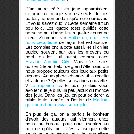
D’un autre côté, les jeux apparaissent
comme par magie sur les seuils de nos
portes, ne demandant qu’à être éprouvés.
Et vous savez quoi ? Cette semaine fut un
peu folle. Les quatre tests publiés cette
semaine ont donné lieu à quatre coups de
cœur. Zoomons sur
Battlecon, que TSR
nous décortique
de façon fort exhaustive.
Les zombies ont la cote aussi, et si on les
trucide souvent par tous les moyens du
bord, on les fuit aussi, comme dans
Escape Zombie City
. Mais c’est sans
oublier Stefan Feld, ce grand Allemand qui
nous propose toujours des jeux aux petits
oignons. Aquasphere change-t-il la recette
et la donne ? Quelles sensations nouvelles
?
La réponse ici
. Et puis je dois vous
avouer que je suis un peu jaloux du monde
des jeux. Dans les j2s, on peut se dorer la
pilule toute l’année, à l’instar de
Médina,
qui connait un revival super joli
.
En plus de ça, on a parfois le bonheur
d’avoir des auteurs qui viennent chez
nous, au bureau, pour nous montrer un
peu ce qu’ils font. C’est ainsi que cette
semaine nous avons reçu le prometteur