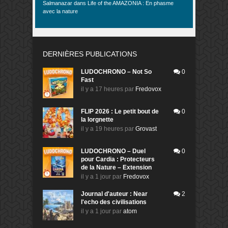
Salmanazar
dans
Life of the AMAZONIA : En phasme
avec la nature
DERNIÈRES PUBLICATIONS
LUDOCHRONO – Not So
0
Fast
il y a 17 heures
par
Fredovox
FLIP 2026 : Le petit bout de
0
la lorgnette
il y a 19 heures
par
Grovast
LUDOCHRONO – Duel
0
pour Cardia : Protecteurs
de la Nature – Extension
il y a 1 jour
par
Fredovox
Journal d'auteur : Near
2
l'echo des civilisations
il y a 1 jour
par
atom