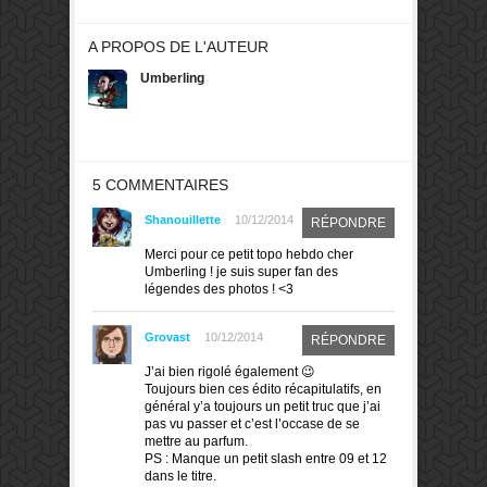
A PROPOS DE L'AUTEUR
Umberling
5 COMMENTAIRES
Shanouillette
10/12/2014
RÉPONDRE
Merci pour ce petit topo hebdo cher
Umberling ! je suis super fan des
légendes des photos ! <3
Grovast
10/12/2014
RÉPONDRE
J’ai bien rigolé également 😉
Toujours bien ces édito récapitulatifs, en
général y’a toujours un petit truc que j’ai
pas vu passer et c’est l’occase de se
mettre au parfum.
PS : Manque un petit slash entre 09 et 12
dans le titre.