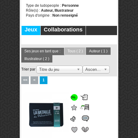
Type de ludopeople :
Personne
Rôle(s) :
Auteur, Illustrateur
Pays d'origine :
Non renseigné
Jeux
Collaborations
Publications
Forums
Ses jeux en tant que :
Tous
( 2 )
Auteur
( 1 )
Illustrateur
( 2 )
Trier par
Titre du jeu
Ascendant
<<
<
1
0%