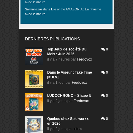
avec la nature
Salmanazar
dans
Life of the AMAZONIA : En phasme
avec la nature
DERNIÈRES PUBLICATIONS
Top Jeux de société Du
0
Mois : Juin 2026
il y a 7 heures
par
Fredovox
Dans le Viseur : Take Time
0
[#DLV]
il y a 1 jour
par
Fredovox
LUDOCHRONO – Shape It
0
il y a 2 jours
par
Fredovox
Quebec chez Spielworxx
0
en 2026
il y a 2 jours
par
atom