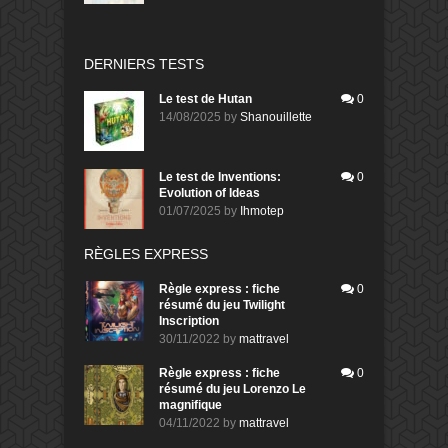
DERNIERS TESTS
Le test de Hutan
0
14/08/2025
by
Shanouillette
Le test de Inventions:
0
Evolution of Ideas
01/07/2025
by
Ihmotep
RÈGLES EXPRESS
Règle express : fiche
0
résumé du jeu Twilight
Inscription
30/11/2022
by
mattravel
Règle express : fiche
0
résumé du jeu Lorenzo Le
magnifique
04/11/2022
by
mattravel