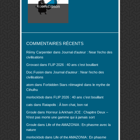
Robin Gibson
COMMENTAIRES RÉCENTS
Rémy Carpentier
dans
Journal d’auteur : Near l’echo des
civilisations
Grovast
dans
FLIP 2026 : 40 ans c’est bouillant
Doc.Fusion
dans
Journal d’auteur : Near l’echo des
civilisations
atom
dans
Forbidden Stars réimaginé dans le mythe de
Cthulhu
morlockbob
dans
FLIP 2026 : 40 ans c’est bouillant
cats
dans
Ratapolis : À bon chat, bon rat
Groule
dans
Horreur à Arkham JCE : Chapitre Deux –
N’est pas morte une gamme qui à jamais sort
Groule
dans
Life of the AMAZONIA : En phasme avec la
nature
morlockbob
dans
Life of the AMAZONIA : En phasme