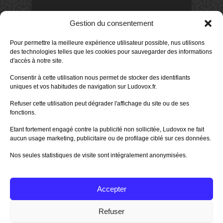
DERNIERS AVIS DES MEMBRES
Gestion du consentement
60%
Avis de
morlockbob
Pour permettre la meilleure expérience utilisateur possible, nus utilisons
Sur le jeu Collect!
des technologies telles que les cookies pour sauvegarder des informations
Publié le
il y a 1 jour
d'accès à notre site.
80%
Avis de
morlockbob
Consentir à cette utilisation nous permet de stocker des identifiants
Sur le jeu Detective Box - Ciao
uniques et vos habitudes de navigation sur Ludovox.fr.
Bella
Publié le
il y a 3 jours
Refuser cette utilisation peut dégrader l'affichage du site ou de ses
fonctions.
80%
Avis de
morlockbob
Sur le jeu Detective Box - Ciao
Etant fortement engagé contre la publicité non sollicitée, Ludovox ne fait
Bella
aucun usage marketing, publicitaire ou de profilage ciblé sur ces données.
Publié le
il y a 3 jours
Nos seules statistiques de visite sont intégralement anonymisées.
70%
Avis de
morlockbob
Sur le jeu Aeterna
Publié le
il y a 4 jours
Accepter
Tous les avis
Refuser