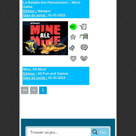
La Bataille des Patissorciers – Micro
Game
Editeur :
Matagot
Date de sortie :
01-01-2022
0%
Mine, All Mine!
Editeur :
All Fun and Games
Date de sortie :
01-01-2014
<<
<
1
Go