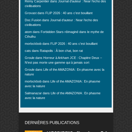
Rémy Carpentier
dans
Journal d’auteur : Near l’echo des
civilisations
Grovast
dans
FLIP 2026 : 40 ans c’est bouillant
Doc.Fusion
dans
Journal d’auteur : Near l’echo des
civilisations
atom
dans
Forbidden Stars réimaginé dans le mythe de
Cthulhu
morlockbob
dans
FLIP 2026 : 40 ans c’est bouillant
cats
dans
Ratapolis : À bon chat, bon rat
Groule
dans
Horreur à Arkham JCE : Chapitre Deux –
N’est pas morte une gamme qui à jamais sort
Groule
dans
Life of the AMAZONIA : En phasme avec la
nature
morlockbob
dans
Life of the AMAZONIA : En phasme
avec la nature
Salmanazar
dans
Life of the AMAZONIA : En phasme
avec la nature
DERNIÈRES PUBLICATIONS