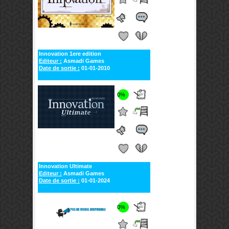
Innovation 1ere edition
Editeur :
Asmadi Games
Date de sortie :
01-01-2010
0%
Innovation Ultimate
Editeur :
Asmadi Games
Date de sortie :
01-01-2024
0%