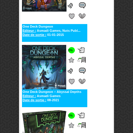
One Deck Dungeon
Editeur :
Asmadi Games, Nuts Publ...
Date de sortie :
01-01-2015
0%
One Deck Dungeon – Abyssal Depths
Editeur :
Asmadi Games
Date de sortie :
08-2021
0%