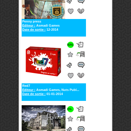
Penny press
Editeur :
Asmadi Games
Date de sortie :
12-2014
90%
Red7
Editeur :
Asmadi Games, Nuts Publ...
Date de sortie :
01-01-2014
0%