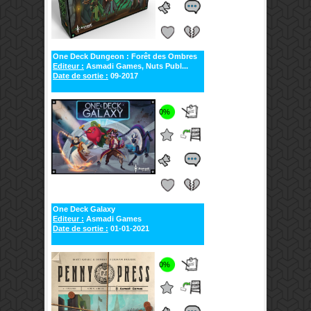
One Deck Dungeon : Forêt des Ombres
Editeur :
Asmadi Games, Nuts Publ...
Date de sortie :
09-2017
0%
One Deck Galaxy
Editeur :
Asmadi Games
Date de sortie :
01-01-2021
0%