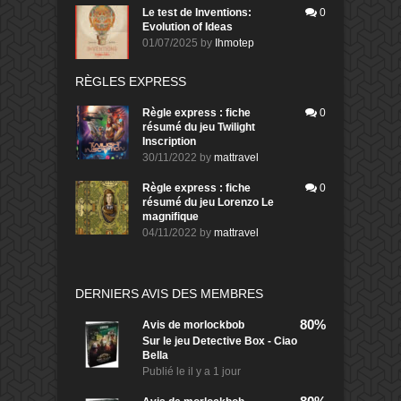
Le test de Inventions:
0
Evolution of Ideas
01/07/2025
by
Ihmotep
RÈGLES EXPRESS
Règle express : fiche
0
résumé du jeu Twilight
Inscription
30/11/2022
by
mattravel
Règle express : fiche
0
résumé du jeu Lorenzo Le
magnifique
04/11/2022
by
mattravel
DERNIERS AVIS DES MEMBRES
80%
Avis de
morlockbob
Sur le jeu Detective Box - Ciao
Bella
Publié le
il y a 1 jour