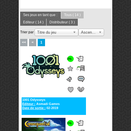
Publications
Forums
Ses jeux en tant que :
Tous
( 14 )
Editeur
( 14 )
Distributeur
( 3 )
Trier par
Titre du jeu
Ascendant
<<
<
1
0%
1001 Odysseys
Editeur :
Asmadi Games
Date de sortie :
02-2019
0%