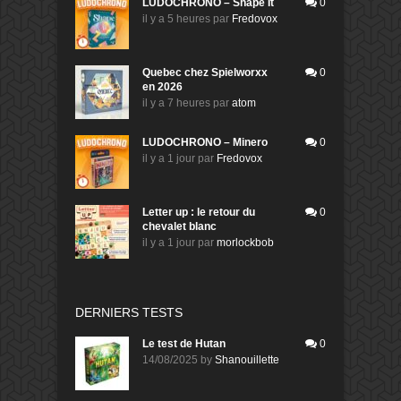
LUDOCHRONO – Shape It
0
il y a 5 heures
par
Fredovox
Quebec chez Spielworxx
0
en 2026
il y a 7 heures
par
atom
LUDOCHRONO – Minero
0
il y a 1 jour
par
Fredovox
Letter up : le retour du
0
chevalet blanc
il y a 1 jour
par
morlockbob
DERNIERS TESTS
Le test de Hutan
0
14/08/2025
by
Shanouillette