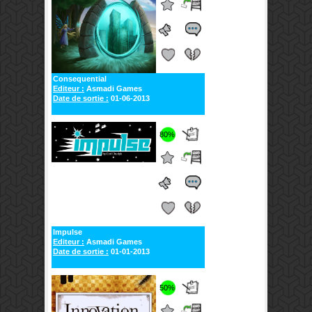
Consequential
Editeur :
Asmadi Games
Date de sortie :
01-06-2013
80%
Impulse
Editeur :
Asmadi Games
Date de sortie :
01-01-2013
50%