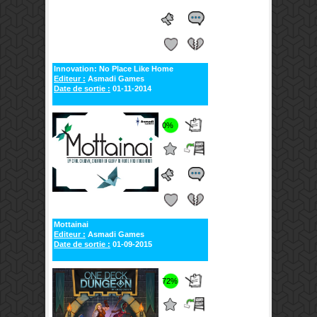
Innovation: No Place Like Home
Editeur :
Asmadi Games
Date de sortie :
01-11-2014
0%
Mottainai
Editeur :
Asmadi Games
Date de sortie :
01-09-2015
72%