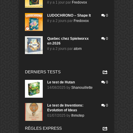
il y a 1 jour
par
Fredovox
LUDOCHRONO – Shape It
0
il y a 2 jours
par
Fredovox
Quebec chez Spielworxx
0
en 2026
il y a 2 jours
par
atom
DERNIERS TESTS
Le test de Hutan
0
14/08/2025
by
Shanouillette
Le test de Inventions:
0
Evolution of Ideas
01/07/2025
by
Ihmotep
RÈGLES EXPRESS