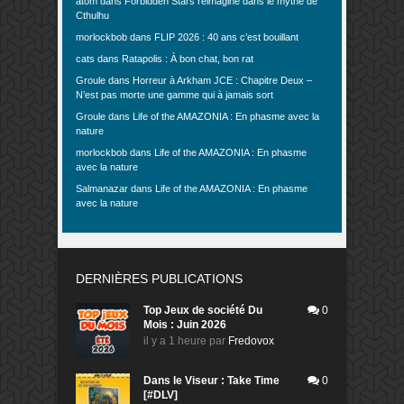
atom
dans
Forbidden Stars réimaginé dans le mythe de
Cthulhu
morlockbob
dans
FLIP 2026 : 40 ans c’est bouillant
cats
dans
Ratapolis : À bon chat, bon rat
Groule
dans
Horreur à Arkham JCE : Chapitre Deux –
N’est pas morte une gamme qui à jamais sort
Groule
dans
Life of the AMAZONIA : En phasme avec la
nature
morlockbob
dans
Life of the AMAZONIA : En phasme
avec la nature
Salmanazar
dans
Life of the AMAZONIA : En phasme
avec la nature
DERNIÈRES PUBLICATIONS
Top Jeux de société Du
0
Mois : Juin 2026
il y a 1 heure
par
Fredovox
Dans le Viseur : Take Time
0
[#DLV]