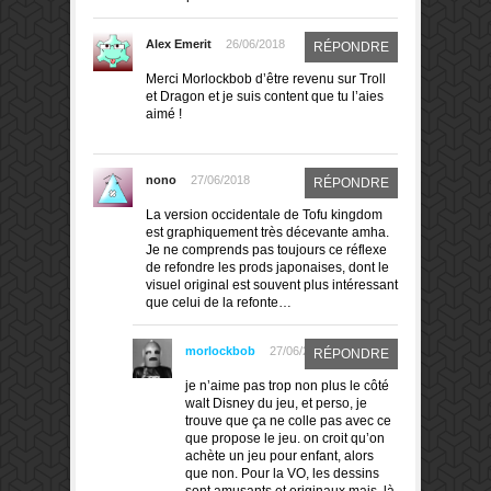
Alex Emerit
26/06/2018
RÉPONDRE
Merci Morlockbob d’être revenu sur Troll
et Dragon et je suis content que tu l’aies
aimé !
nono
27/06/2018
RÉPONDRE
La version occidentale de Tofu kingdom
est graphiquement très décevante amha.
Je ne comprends pas toujours ce réflexe
de refondre les prods japonaises, dont le
visuel original est souvent plus intéressant
que celui de la refonte…
morlockbob
27/06/2018
RÉPONDRE
je n’aime pas trop non plus le côté
walt Disney du jeu, et perso, je
trouve que ça ne colle pas avec ce
que propose le jeu. on croit qu’on
achète un jeu pour enfant, alors
que non. Pour la VO, les dessins
sont amusants et originaux mais, là