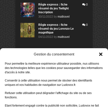
Règle express : fiche
0
résumé du jeu Twilight
Inscription
30/11/2022
by
mattravel
Règle express : fiche
0
résumé du jeu Lorenzo Le
magnifique
04/11/2022
by
mattravel
DERNIERS AVIS DES MEMBRES
Gestion du consentement
60%
Avis de
morlockbob
Pour permettre la meilleure expérience utilisateur possible, nus utilisons
Sur le jeu Collect!
des technologies telles que les cookies pour sauvegarder des informations
Publié le
il y a 1 jour
d'accès à notre site.
80%
Avis de
morlockbob
Consentir à cette utilisation nous permet de stocker des identifiants
Sur le jeu Detective Box - Ciao
uniques et vos habitudes de navigation sur Ludovox.fr.
Bella
Publié le
il y a 3 jours
Refuser cette utilisation peut dégrader l'affichage du site ou de ses
fonctions.
80%
Avis de
morlockbob
Sur le jeu Detective Box - Ciao
Etant fortement engagé contre la publicité non sollicitée, Ludovox ne fait