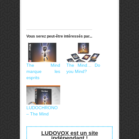
Vous serez peut-être intéressés par...
The Mind
The Mind… Do
marque les
you Mind?
esprits
LUDOCHRONO
– The Mind
LUDOVOX est un site
indépendant !