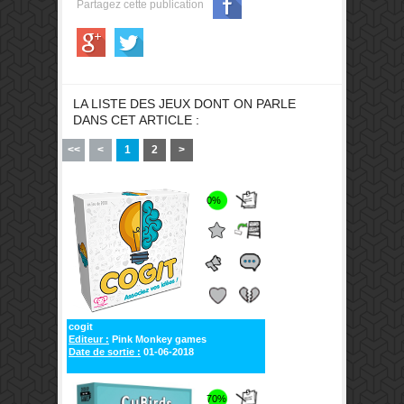
Partagez cette publication
LA LISTE DES JEUX DONT ON PARLE
DANS CET ARTICLE :
<<
<
1
2
>
0%
cogit
Editeur :
Pink Monkey games
Date de sortie :
01-06-2018
70%