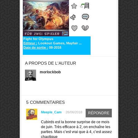
Fight for Olympus
Editeur :
Lookout Games, Mayfair ...
Date de sortie :
08-2016
A PROPOS DE L'AUTEUR
morlockbob
5 COMMENTAIRES
Meeple_Cam
26/06/2018
RÉPONDRE
Cubirds est la bonne surprise de ce mois
de juin. Très efficace à 2, on enchaîne les
parties. Mais c’est vrai que à 4, c’est assez
chaotique