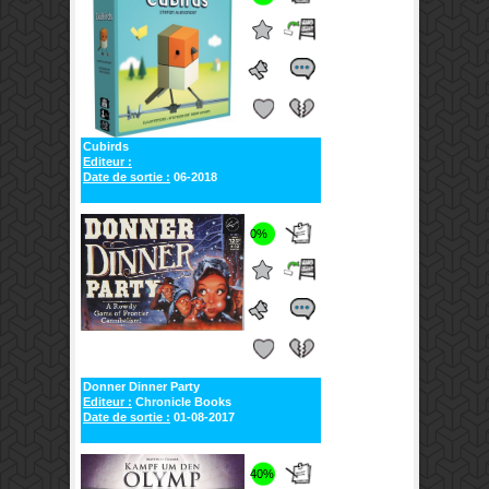
Cubirds
Editeur :
Date de sortie :
06-2018
0%
Donner Dinner Party
Editeur :
Chronicle Books
Date de sortie :
01-08-2017
40%