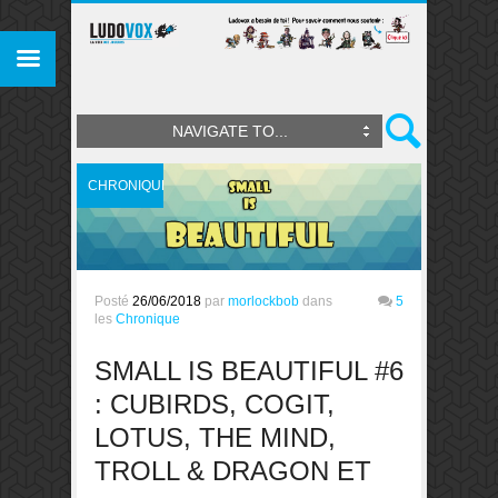
NAVIGATE TO...
CHRONIQUE
Posté
26/06/2018
par
morlockbob
dans
5
les
Chronique
SMALL IS BEAUTIFUL #6
: CUBIRDS, COGIT,
LOTUS, THE MIND,
TROLL & DRAGON ET