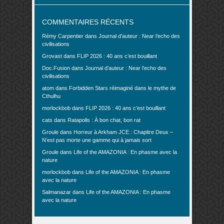
COMMENTAIRES RÉCENTS
Rémy Carpentier
dans
Journal d’auteur : Near l’echo des
civilisations
Grovast
dans
FLIP 2026 : 40 ans c’est bouillant
Doc.Fusion
dans
Journal d’auteur : Near l’echo des
civilisations
atom
dans
Forbidden Stars réimaginé dans le mythe de
Cthulhu
morlockbob
dans
FLIP 2026 : 40 ans c’est bouillant
cats
dans
Ratapolis : À bon chat, bon rat
Groule
dans
Horreur à Arkham JCE : Chapitre Deux –
N’est pas morte une gamme qui à jamais sort
Groule
dans
Life of the AMAZONIA : En phasme avec la
nature
morlockbob
dans
Life of the AMAZONIA : En phasme
avec la nature
Salmanazar
dans
Life of the AMAZONIA : En phasme
avec la nature