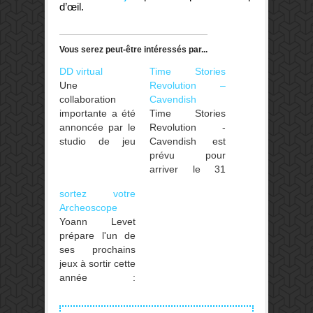
d’œil.
Vous serez peut-être intéressés par...
DD virtual
Time Stories
Une
Revolution –
collaboration
Cavendish
importante a été
Time Stories
annoncée par le
Revolution -
studio de jeu
Cavendish est
vidéo spécialisé
prévu pour
dans la réalité
arriver le 31
virtuelle
mars. Cavendish
sortez votre
Resolution
est un jeu
Archeoscope
Games et
indépendant, qui
Yoann Levet
Wizards of the
poursuit la série
prépare l'un de
Coast.
de missions de
ses prochains
Resolution va
TIME Stories
jeux à sortir cette
entamer le
Revolution. Vous
année :
développement
serez des ado
ArcheOlogic
d'un jeu
de Nouvelle-
chez Ludonaute,
Dungeons &
Angleterre, à la