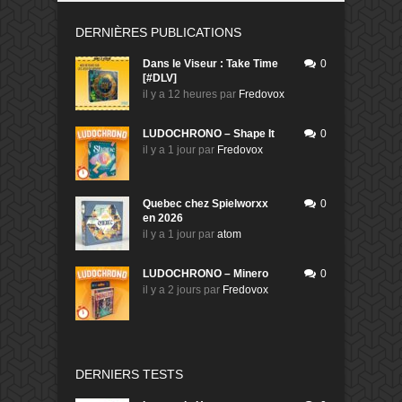
DERNIÈRES PUBLICATIONS
Dans le Viseur : Take Time
0
[#DLV]
il y a 12 heures
par
Fredovox
LUDOCHRONO – Shape It
0
il y a 1 jour
par
Fredovox
Quebec chez Spielworxx
0
en 2026
il y a 1 jour
par
atom
LUDOCHRONO – Minero
0
il y a 2 jours
par
Fredovox
DERNIERS TESTS