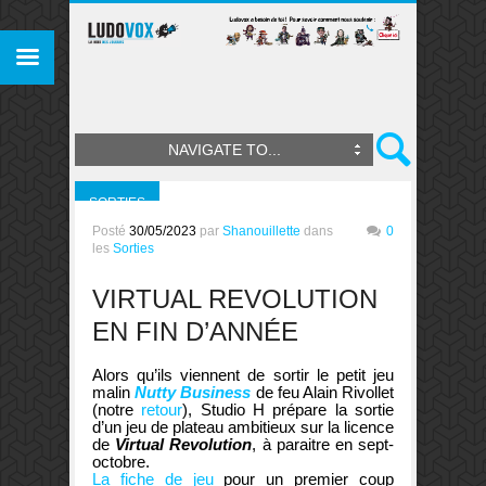
NAVIGATE TO...
SORTIES
Posté
30/05/2023
par
Shanouillette
dans
0
les
Sorties
VIRTUAL REVOLUTION
EN FIN D’ANNÉE
Alors qu’ils viennent de sortir le petit jeu
malin
Nutty Business
de feu Alain Rivollet
(notre
retour
), Studio H prépare la sortie
d’un jeu de plateau ambitieux sur la licence
de
Virtual Revolution
, à paraitre en sept-
octobre.
La fiche de jeu
pour un premier coup