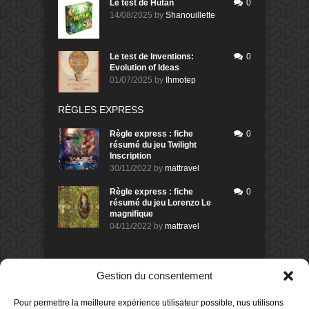
Le test de Hutan
0
14/08/2025
by
Shanouillette
Le test de Inventions:
0
Evolution of Ideas
01/07/2025
by
Ihmotep
RÈGLES EXPRESS
Règle express : fiche
0
résumé du jeu Twilight
Inscription
30/11/2022
by
mattravel
Règle express : fiche
0
résumé du jeu Lorenzo Le
magnifique
04/11/2022
by
mattravel
DERNIERS AVIS DES MEMBRES
Gestion du consentement
60%
Avis de
morlockbob
Pour permettre la meilleure expérience utilisateur possible, nus utilisons