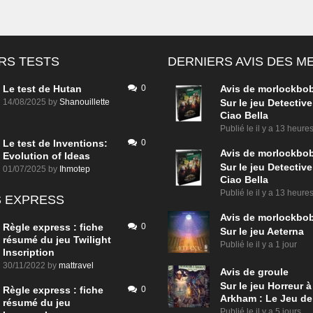
RS TESTS
DERNIERS AVIS DES 
Le test de Hutan
0
Avis de
morlockbo
14/08/2025
by
Shanouillette
Sur le jeu Detective
Ciao Bella
Publié le
il y a 13 heure
Le test de Inventions:
0
Avis de
morlockbo
Evolution of Ideas
Sur le jeu Detective
01/07/2025
by
Ihmotep
Ciao Bella
Publié le
il y a 13 heure
 EXPRESS
Avis de
morlockbo
Règle express : fiche
0
Sur le jeu Aeterna
résumé du jeu Twilight
Publié le
il y a 1 jour
Inscription
30/11/2022
by
mattravel
Avis de
groule
Sur le jeu Horreur à
Règle express : fiche
0
Arkham : Le Jeu de
résumé du jeu
Publié le
il y a 5 jours