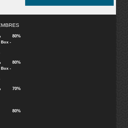
MEMBRES
80%
b
 Box -
s
80%
b
 Box -
s
70%
b
80%