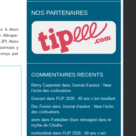
NOS PARTENAIRES
jeu à deux
 Attrape-
 JP) Alors
sormais y
 conçu par
mme peut
COMMENTAIRES RÉCENTS
Rémy Carpentier
dans
Journal d’auteur : Near
l’echo des civilisations
Grovast
dans
FLIP 2026 : 40 ans c’est bouillant
Doc.Fusion
dans
Journal d’auteur : Near l’echo
des civilisations
atom
dans
Forbidden Stars réimaginé dans le
mythe de Cthulhu
morlockbob
dans
FLIP 2026 : 40 ans c’est