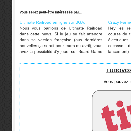
Vous serez peut-être intéressés par...
Ultimate Railroad en ligne sur BGA.
Crazy Farme
Nous vous parlions de Ultimate Railroad
Hey les re
dans cette news. Si le jeu se fait attendre
course de t
dans sa version française (aux dernières
électrique
nouvelles ça serait pour mars ou avril), vous
cocasse d
avez la possibilité d’y jouer sur Board Game
lancement
Arena et ça, c’est plutôt une bonne nouvelle
Clôtures Él
non ?
notre Lud
l'arène en…
LUDOVOX e
Vous pouvez no