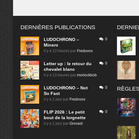
DERNIÈRES PUBLICATIONS
DERNIE
LUDOCHRONO –
0
Minero
il y a 13 heures
par
Fredovox
Letter up : le retour du
0
chevalet blanc
il y a 13 heures
par
morlockbob
LUDOCHRONO – Not
0
RÈGLES
So Fast
il y a 1 jour
par
Fredovox
FLIP 2026 : Le petit
0
bout de la lorgnette
il y a 1 jour
par
Grovast