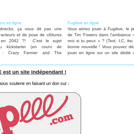
rs en ligne
Fugitive en ligne
dnecks, ça vous dit pas une
Vous aimez jouer à Fugitive, le 
racteurs et de pose de clôtures
de Tim Fowers dans l'ambiance «
s en 2042 ?! C’est le sujet
moi si tu peux » ? (Test, LC, itw,
u kickstarter (en cours de
bonne nouvelle ! Vous pouvez dé
) : Crazy Farmer and The
jouer en ligne sur un site dédié
ectriques. Pour en savoir plus :
l'auteur. La chasse à l'ho
ochrono et pour entrer dans
commencer...
st un site indépendant !
us soutenir en faisant un don sur :