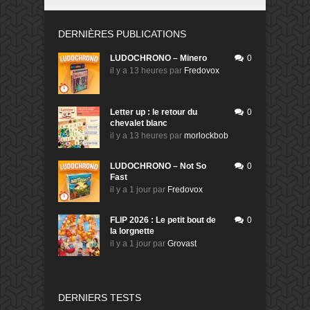
DERNIÈRES PUBLICATIONS
LUDOCHRONO – Minero
0
il y a 13 heures
par
Fredovox
Letter up : le retour du
0
chevalet blanc
il y a 13 heures
par
morlockbob
LUDOCHRONO – Not So
0
Fast
il y a 1 jour
par
Fredovox
FLIP 2026 : Le petit bout de
0
la lorgnette
il y a 1 jour
par
Grovast
DERNIERS TESTS