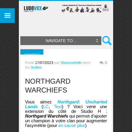
NAVIGATE TO...
SORTIES
Posté
17/07/2023
par
Shanouillette
dans
0
les
Sorties
NORTHGARD
WARCHIEFS
Vous aimez
Northgard: Uncharted
Lands
(
LC
,
Test
) ? Voici venir une
extension du côté de Studio H :
Northgard Warchiefs
qui permet d’ajouter
un champion à votre clan pour augmenter
l’asymétrie (pour
en savoir plus
)