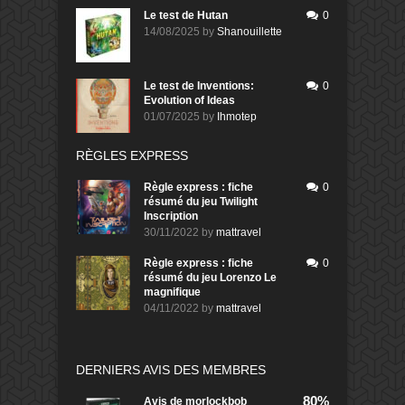
Le test de Hutan
0
14/08/2025
by
Shanouillette
Le test de Inventions:
0
Evolution of Ideas
01/07/2025
by
Ihmotep
RÈGLES EXPRESS
Règle express : fiche
0
résumé du jeu Twilight
Inscription
30/11/2022
by
mattravel
Règle express : fiche
0
résumé du jeu Lorenzo Le
magnifique
04/11/2022
by
mattravel
DERNIERS AVIS DES MEMBRES
80%
Avis de
morlockbob