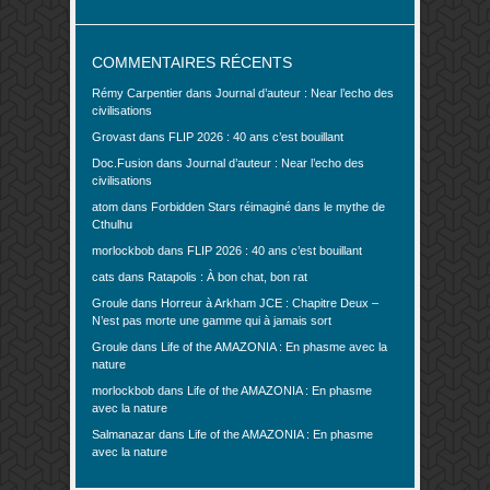
COMMENTAIRES RÉCENTS
Rémy Carpentier
dans
Journal d’auteur : Near l’echo des
civilisations
Grovast
dans
FLIP 2026 : 40 ans c’est bouillant
Doc.Fusion
dans
Journal d’auteur : Near l’echo des
civilisations
atom
dans
Forbidden Stars réimaginé dans le mythe de
Cthulhu
morlockbob
dans
FLIP 2026 : 40 ans c’est bouillant
cats
dans
Ratapolis : À bon chat, bon rat
Groule
dans
Horreur à Arkham JCE : Chapitre Deux –
N’est pas morte une gamme qui à jamais sort
Groule
dans
Life of the AMAZONIA : En phasme avec la
nature
morlockbob
dans
Life of the AMAZONIA : En phasme
avec la nature
Salmanazar
dans
Life of the AMAZONIA : En phasme
avec la nature