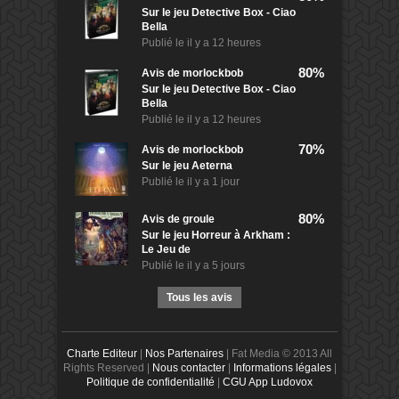
Sur le jeu Detective Box - Ciao
Bella
Publié le
il y a 12 heures
80%
Avis de
morlockbob
Sur le jeu Detective Box - Ciao
Bella
Publié le
il y a 12 heures
70%
Avis de
morlockbob
Sur le jeu Aeterna
Publié le
il y a 1 jour
80%
Avis de
groule
Sur le jeu Horreur à Arkham :
Le Jeu de
Publié le
il y a 5 jours
Tous les avis
Charte Editeur
|
Nos Partenaires
| Fat Media © 2013 All
Rights Reserved |
Nous contacter
|
Informations légales
|
Politique de confidentialité
|
CGU App Ludovox