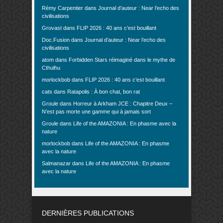
Rémy Carpentier
dans
Journal d’auteur : Near l’echo des
civilisations
Grovast
dans
FLIP 2026 : 40 ans c’est bouillant
Doc.Fusion
dans
Journal d’auteur : Near l’echo des
civilisations
atom
dans
Forbidden Stars réimaginé dans le mythe de
Cthulhu
morlockbob
dans
FLIP 2026 : 40 ans c’est bouillant
cats
dans
Ratapolis : À bon chat, bon rat
Groule
dans
Horreur à Arkham JCE : Chapitre Deux –
N’est pas morte une gamme qui à jamais sort
Groule
dans
Life of the AMAZONIA : En phasme avec la
nature
morlockbob
dans
Life of the AMAZONIA : En phasme
avec la nature
Salmanazar
dans
Life of the AMAZONIA : En phasme
avec la nature
DERNIÈRES PUBLICATIONS