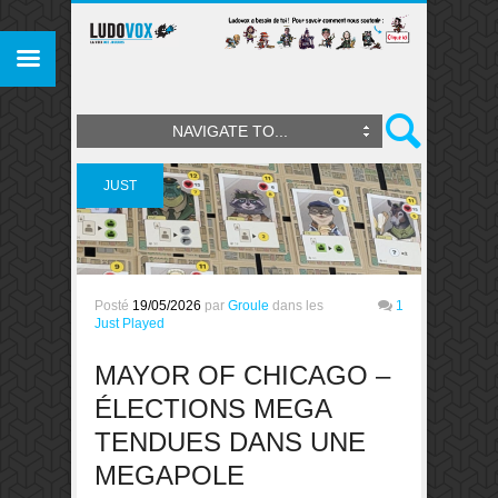
NAVIGATE TO...
JUST
PLAYED
Posté
19/05/2026
par
Groule
dans les
1
Just Played
MAYOR OF CHICAGO –
ÉLECTIONS MEGA
TENDUES DANS UNE
MEGAPOLE