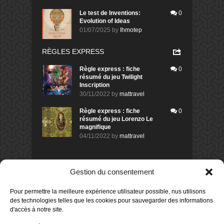
Le test de Inventions:
0
Evolution of Ideas
01/07/2025
by
Ihmotep
RÈGLES EXPRESS
Règle express : fiche
0
résumé du jeu Twilight
Inscription
30/11/2022
by
mattravel
Règle express : fiche
0
résumé du jeu Lorenzo Le
magnifique
04/11/2022
by
mattravel
DERNIERS AVIS DES MEMBRES
Gestion du consentement
60%
Avis de
morlockbob
Pour permettre la meilleure expérience utilisateur possible, nus utilisons
Sur le jeu Collect!
des technologies telles que les cookies pour sauvegarder des informations
Publié le
il y a 1 jour
d'accès à notre site.