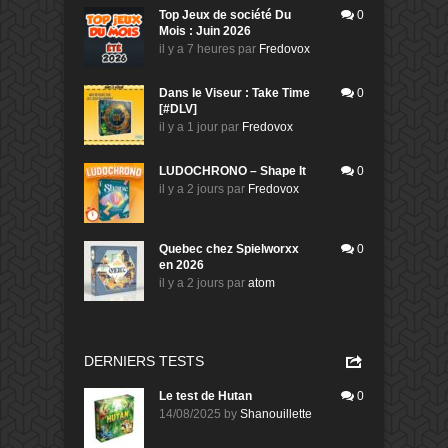
Top Jeux de société Du
0
Mois : Juin 2026
il y a 7 heures
par
Fredovox
Dans le Viseur : Take Time
0
[#DLV]
il y a 1 jour
par
Fredovox
LUDOCHRONO – Shape It
0
il y a 2 jours
par
Fredovox
Quebec chez Spielworxx
0
en 2026
il y a 2 jours
par
atom
DERNIERS TESTS
Le test de Hutan
0
14/08/2025
by
Shanouillette