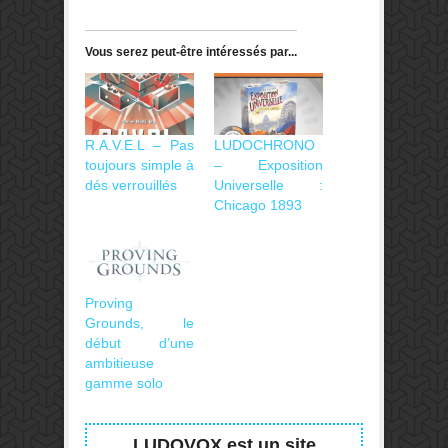
Vous serez peut-être intéressés par...
R.A.V.E.L – Pas
LUDOCHRONO
toujours simple à
– Exposition
dés verrouillés
Universelle :
Chicago 1893
Proving
Grounds, le
début d’une
ambitieuse
gamme solo
LUDOVOX est un site