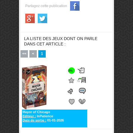
Partagez cette publication
LA LISTE DES JEUX DONT ON PARLE
DANS CET ARTICLE :
<<
<
1
0%
Mayor of Chicago
Editeur :
InPatience
Date de sortie :
01-01-2026