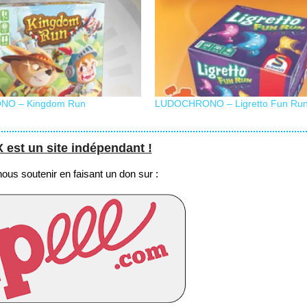
O – Kingdom Run
LUDOCHRONO – Ligretto Fun Ru
st un site indépendant !
us soutenir en faisant un don sur :