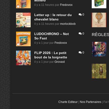
Minero
il y a 11 heures
par
Fredovox
Letter up : le retour du
0
chevalet blanc
il y a 11 heures
par
morlockbob
LUDOCHRONO – Not
0
RÈGLES
So Fast
il y a 1 jour
par
Fredovox
FLIP 2026 : Le petit
0
bout de la lorgnette
il y a 1 jour
par
Grovast
Charte Editeur
|
Nos Partenaires
| Fat