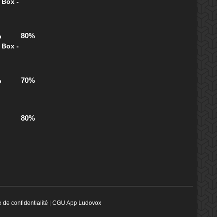
 Box -
80%
b
 Box -
70%
b
80%
e de confidentialité
|
CGU App Ludovox