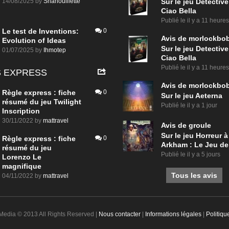
14/08/2025
by
Shanouillette
Sur le jeu Detective
Ciao Bella
Publié le
il y a 11 heures
Le test de Inventions:
0
Avis de
morlockbo
Evolution of Ideas
Sur le jeu Detective
01/07/2025
by
Ihmotep
Ciao Bella
Publié le
il y a 11 heures
 EXPRESS
Avis de
morlockbo
Règle express : fiche
0
Sur le jeu Aeterna
résumé du jeu Twilight
Publié le
il y a 1 jour
Inscription
30/11/2022
by
mattravel
Avis de
groule
Sur le jeu Horreur à
Règle express : fiche
0
Arkham : Le Jeu de
résumé du jeu
Publié le
il y a 5 jours
Lorenzo Le
magnifique
Tous les avis
04/11/2022
by
mattravel
 Media © 2013 All Rights Reserved |
Nous contacter
|
Informations légales
|
Politiqu