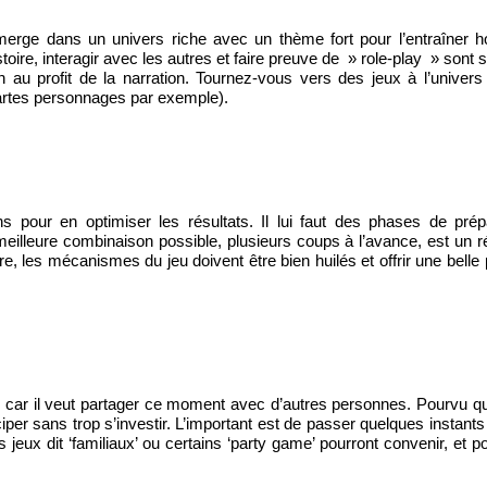
’immerge dans un univers riche avec un thème fort pour l’entraîner 
oire, interagir avec les autres et faire preuve de » role-play » sont 
profit de la narration. Tournez-vous vers des jeux à l’univers t
 cartes personnages par exemple).
 pour en optimiser les résultats. Il lui faut des phases de prép
illeure combinaison possible, plusieurs coups à l’avance, est un rée
re, les mécanismes du jeu doivent être bien huilés et offrir une belle
e car il veut partager ce moment avec d’autres personnes. Pourvu qu
ciper sans trop s’investir. L’important est de passer quelques instant
 jeux dit ‘familiaux’ ou certains ‘party game’ pourront convenir, et p