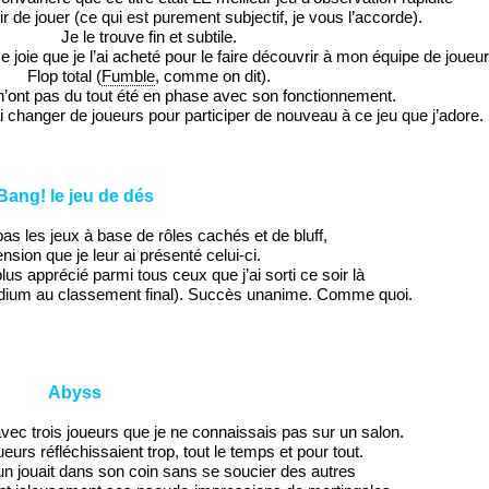
isir de jouer (ce qui est purement
subjectif, je vous l’accorde).
Je le trouve fin et subtile.
oie que je l’ai acheté pour le faire découvrir à mon équipe de joueur
Flop total (
Fumble
, comme on dit).
’ont pas du tout été en phase avec son fonctionnement.
i changer de joueurs pour participer de nouveau à ce jeu que j’adore.
Bang! le jeu de dés
s les jeux à base de rôles cachés et de bluff,
sion que je leur ai présenté celui-ci.
plus apprécié parmi tous ceux que j’ai sorti ce soir là
odium au classement final). Succès unanime. Comme quoi.
Abyss
 avec trois joueurs que je ne connaissais pas sur un salon.
eurs réfléchissaient trop, tout le temps et pour tout.
n jouait dans son coin sans se soucier des autres