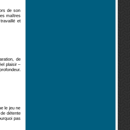
hors de son
ses maîtres
ravaillé et
aration, de
l plaisir –
 profondeur.
e le jeu ne
s de détente
ourquoi pas