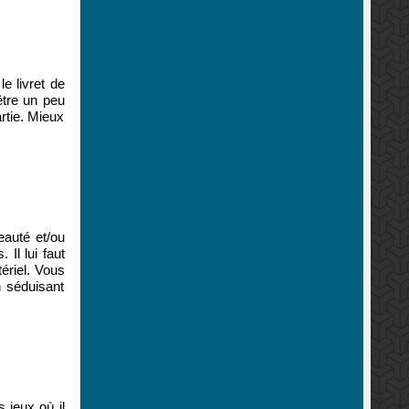
e livret de
être un peu
rtie. Mieux
eauté et/ou
Il lui faut
tériel. Vous
n séduisant
 jeux où il