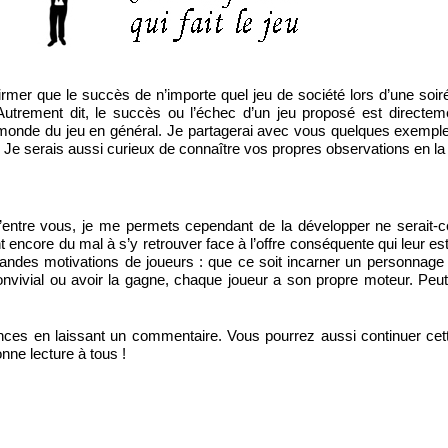
ffirmer que le succès de n’importe quel jeu de société lors d’une soir
Autrement dit, le succès ou l’échec d’un jeu proposé est directeme
e monde du jeu en général. Je partagerai avec vous quelques exempl
Je serais aussi curieux de connaître vos propres observations en la 
’entre vous, je me permets cependant de la développer ne serait-
t encore du mal à s’y retrouver face à l’offre conséquente qui leur es
randes motivations de joueurs : que ce soit incarner un personnage 
onvivial ou avoir la gagne, chaque joueur a son propre moteur. Peut
nces en laissant un commentaire. Vous pourrez aussi continuer cett
onne lecture à tous !