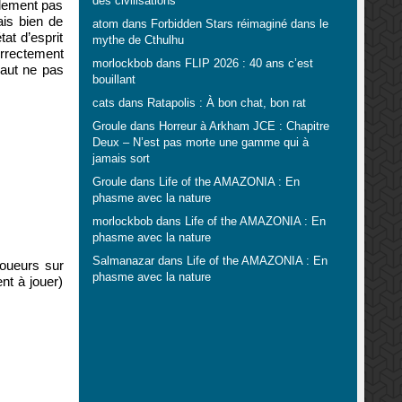
des civilisations
plement pas
ais bien de
atom
dans
Forbidden Stars réimaginé dans le
at d’esprit
mythe de Cthulhu
orrectement
morlockbob
dans
FLIP 2026 : 40 ans c’est
vaut ne pas
bouillant
cats
dans
Ratapolis : À bon chat, bon rat
Groule
dans
Horreur à Arkham JCE : Chapitre
Deux – N’est pas morte une gamme qui à
jamais sort
Groule
dans
Life of the AMAZONIA : En
phasme avec la nature
morlockbob
dans
Life of the AMAZONIA : En
phasme avec la nature
Salmanazar
dans
Life of the AMAZONIA : En
 joueurs sur
phasme avec la nature
nt à jouer)