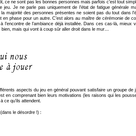
antôt, ce ne sont pas les bonnes personnes mais parfois c’est tout sim
e jeu. Je ne parle pas uniquement de l’état de fatigue générale m
 la majorité des personnes présentes ne soient pas du tout dans l’ét
nt en phase pour un autre. C’est alors au maître de cérémonie de c
 à l’encontre de l’ambiance déjà installée. Dans ces cas-là, mieux 
s bien, mais qui vont à coup sûr aller droit dans le mur…
e différents aspects du jeu en général pouvant satisfaire un groupe de
est en comprenant bien leurs motivations (les raisons qui les pousse
 ce qu’ils attendent.
(dans le désordre !) :