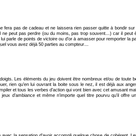
 fera pas de cadeau et ne laissera rien passer quitte à bondir sur l
 il ne peut pas perdre (ou du moins, pas trop souvent…) car il peut 
lui parle de points de victoire ou d’or à amasser pour remporter la pa
 lequel vous avez déjà 50 parties au compteur…
s doigts. Les éléments du jeu doivent être nombreux et/ou de toute b
rien qu’en lui ouvrant la boite sous le nez, il est déjà aux anges. 
 empiler et tous les verbes d’action qui vont bien avec cet amusant ma
 jeux d’ambiance et même n’importe quel titre pourvu qu’il offre u
e avec la sensation d’avoir accompli quelque chose de cohérent. Les