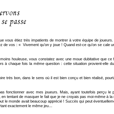
ue vous étiez très impatients de montrer à votre équipe de joueurs.
liez de vos : « Vivement qu’on y joue ! Quand est-ce qu’on se cale u
 ou moins houleuse, vous constatez avec une moue dubitative que ce
 à chaque fois la même question : cette situation provient-elle du 
re très bon, dans le sens où il est bien conçu et bien réalisé, pourta
t pas fonctionner avec mes joueurs. Mais, ayant toutefois perçu le p
ur, en tentant de masquer le fait que je ne croyais pas moi-même à la 
ue tout le monde avait beaucoup apprécié ! Succès qui peut éventuellem
ourtant exactement le même jeu…