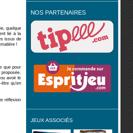
NOS PARTENAIRES
ée, quelque
nt lié à la
es issus de
matière !
ce que pour
t proposée.
ou avoir le
-être qu’en
e réflexion
JEUX ASSOCIÉS