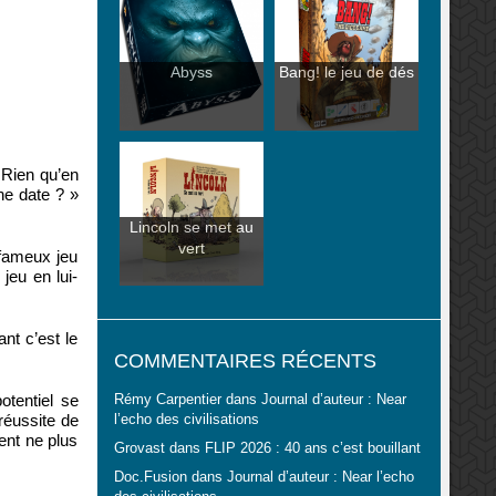
Abyss
Bang! le jeu de dés
 Rien qu’en
ne date ? »
Lincoln se met au
vert
 fameux jeu
jeu en lui-
nt c’est le
COMMENTAIRES RÉCENTS
otentiel se
Rémy Carpentier
dans
Journal d’auteur : Near
réussite de
l’echo des civilisations
ent ne plus
Grovast
dans
FLIP 2026 : 40 ans c’est bouillant
Doc.Fusion
dans
Journal d’auteur : Near l’echo