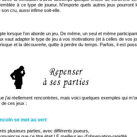
’emblée à ce type de joueur. N’importe quels autres jeux pourront le
son cru, aussi infime soit-elle.
e lorsque l’on aborde un jeu. De même, un seul et même participant
 vaut adapter le type de jeu à vos motivations (et à celles de vos j
de risque et la découverte, quitte à perdre du temps. Parfois, il est pos
 que j’ai réellement rencontrées, mais voici quelques exemples qui m’o
 de ces jeux :
incoln se met au vert
rès plusieurs parties, avec différents joueurs,
convaincre que ce titre était LE meilleur jeu d’observation-rapidité