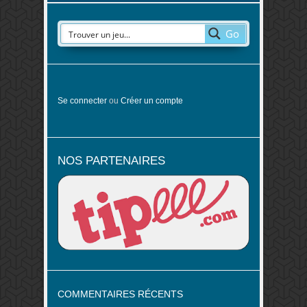
prendre forme et révéler un panorama, un tableau
ou des petits animaux. On a un peu tendance à
reléguer cette activité au […]
Go
Se connecter
ou
Créer un compte
NOS PARTENAIRES
COMMENTAIRES RÉCENTS