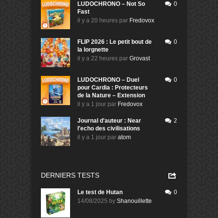
LUDOCHRONO – Not So
0
Fast
il y a 20 heures
par
Fredovox
FLIP 2026 : Le petit bout de
0
la lorgnette
il y a 22 heures
par
Grovast
LUDOCHRONO – Duel
0
pour Cardia : Protecteurs
de la Nature – Extension
il y a 1 jour
par
Fredovox
Journal d'auteur : Near
2
l'echo des civilisations
il y a 1 jour
par
atom
DERNIERS TESTS
Le test de Hutan
0
14/08/2025
by
Shanouillette