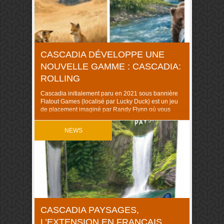
CASCADIA DÉVELOPPE UNE
NOUVELLE GAMME : CASCADIA:
ROLLING
Cascadia initialement paru en 2021 sous bannière
Flatout Games (localisé par Lucky Duck) est un jeu
de placement imaginé par Randy Flynn où vous
placez vos tuiles environnement (forêt, prairies, etc)
de façon à ce que vos jetons animaux trouvent un
NEWS
habitat qui leur sied et vous rapportent ainsi un max
de points selon diverses […]
CASCADIA PAYSAGES,
L’EXTENSION EN FRANÇAIS