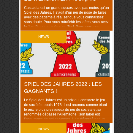
Cascadia est un grand succès avec pas moins qu’un
Spiel des Jahres. Il s’agit d’un jeu de pose de tuiles
avec des patterns à réaliser que vous connaissez
sans doute. Pour vous rafraîchir les idées, vous avez
le Just Played et même un Test. Paysages, son
extension
, arrive bientôt en français. Quoi de neuf
…
NEWS
SPIEL DES JAHRES 2022 : LES
GAGNANTS !
Le Spiel des Jahres est un prix qui consacre le jeu
de société depuis 1978. Il est reconnu comme étant
le prix le plus prestigieux du jeu de société et sa
renommée dépasse l’Allemagne ; son label est
l’assurance de belles ventes. Il est décerné par un
jury composé de journalistes spécialisés qui doivent
prendre […]
NEWS