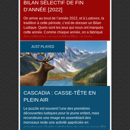
BILAN SÉLECTIF DE FIN
D’ANNÉE [2022]
On arrive au bout de l’année 2022, et à Ludovox, la
tradition à cette période, c’est de dresser un Bilan
Ludique. Quels sont les jeux qui nous ont marqués
cette année. Comme chaque année, on a fabriqué
des catégories un peu hétéroclites, un large
panorama pour tenter de représenter tous les
genres, ou presque. Cette […]
JUST PLAYED
CASCADIA : CASSE-TÊTE EN
PLEIN AIR
Le puzzle est souvent l’une des premières
découvertes ludiques pour le jeune enfant, mais
reconstruire une image en assemblant des
morceaux reste une activité appréciée en
grandissant. Quelle satisfaction de voir ce casse-tête