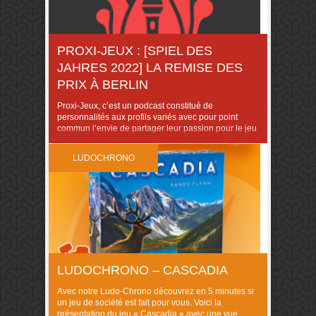
PROXI-JEUX : [SPIEL DES
JAHRES 2022] LA REMISE DES
PRIX À BERLIN
Proxi-Jeux, c’est un podcast constitué de
personnalités aux profils variés avec pour point
commun l’envie de partager leur passion pour le jeu
de société au moyen d’un micro. Proxi-Jeux est un
podcast qui, à l’image de ses intervenants, propose
LUDOCHRONO
une grande variété de sujets abordés sous des
angles tout aussi variés. Le 16 juillet 2022 […]
LUDOCHRONO – CASCADIA
Avec notre Ludo-Chrono découvrez en 5 minutes si
un jeu de société est fait pour vous. Voici la
présentation du jeu « Cascadia » avec une vue