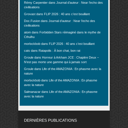
Rémy Carpentier
dans
Journal d’auteur : Near l’echo des
civilisations
Grovast
dans
FLIP 2026 : 40 ans c’est bouillant
Doc.Fusion
dans
Journal d’auteur : Near l’echo des
civilisations
atom
dans
Forbidden Stars réimaginé dans le mythe de
Cthulhu
morlockbob
dans
FLIP 2026 : 40 ans c’est bouillant
cats
dans
Ratapolis : À bon chat, bon rat
Groule
dans
Horreur à Arkham JCE : Chapitre Deux –
N’est pas morte une gamme qui à jamais sort
Groule
dans
Life of the AMAZONIA : En phasme avec la
nature
morlockbob
dans
Life of the AMAZONIA : En phasme
avec la nature
Salmanazar
dans
Life of the AMAZONIA : En phasme
avec la nature
DERNIÈRES PUBLICATIONS