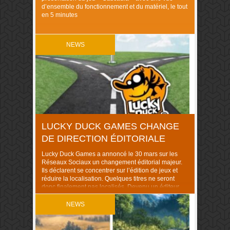
d’ensemble du fonctionnement et du matériel, le tout
en 5 minutes
NEWS
LUCKY DUCK GAMES CHANGE
DE DIRECTION ÉDITORIALE
Lucky Duck Games a annoncé le 30 mars sur les
Réseaux Sociaux un changement éditorial majeur.
Ils déclarent se concentrer sur l’édition de jeux et
réduire la localisation. Quelques titres ne seront
donc finalement pas localisés. Devenu un éditeur
majeur du secteur, Lucky Duck Games distribué par
Néoludis a vécu des changements majeurs ces
NEWS
dernières […]