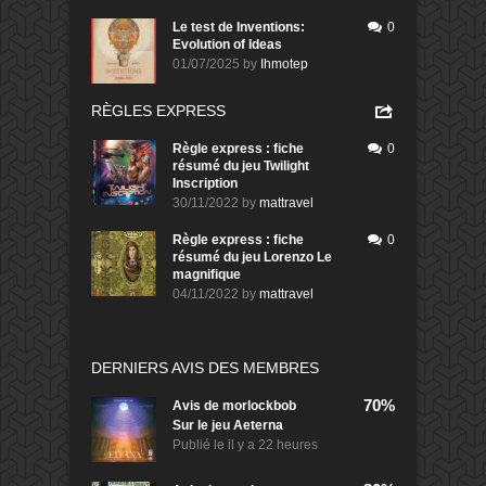
Le test de Inventions:
0
Evolution of Ideas
01/07/2025
by
Ihmotep
RÈGLES EXPRESS
Règle express : fiche
0
résumé du jeu Twilight
Inscription
30/11/2022
by
mattravel
Règle express : fiche
0
résumé du jeu Lorenzo Le
magnifique
04/11/2022
by
mattravel
DERNIERS AVIS DES MEMBRES
70%
Avis de
morlockbob
Sur le jeu Aeterna
Publié le
il y a 22 heures