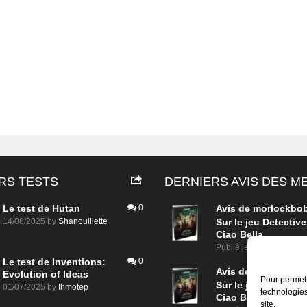
RS TESTS
DERNIERS AVIS DES 
Le test de Hutan
0
Avis de
morlockbo
14/08/2025
by
Shanouillette
Sur le jeu Detective
Ciao Bella
Publié le
il y a 1 jour
Le test de Inventions:
0
Avis de
morlockbo
Evolution of Ideas
Pour permett
Sur le jeu Detective
01/07/2025
by
Ihmotep
technologies
Ciao Bella
site.