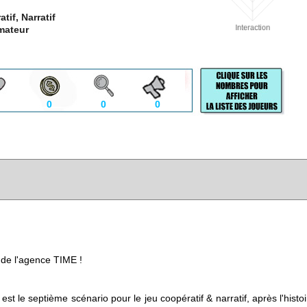
tif, Narratif
mateur
0
0
0
s de l'agence TIME !
est le septième scénario pour le jeu coopératif & narratif, après l'histo