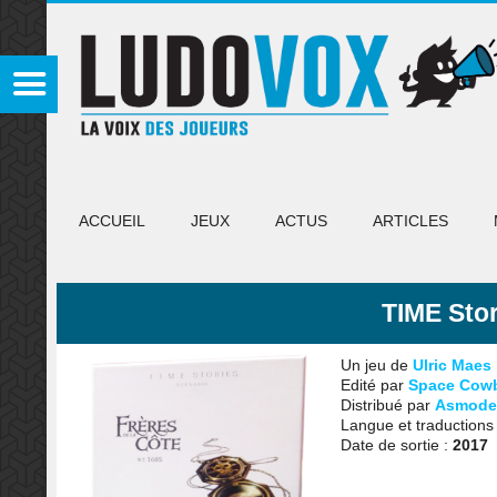
ACCUEIL
JEUX
ACTUS
ARTICLES
TIME Stor
Un jeu de
Ulric Maes
Edité par
Space Cow
Distribué par
Asmode
Langue et traductions
Date de sortie :
2017