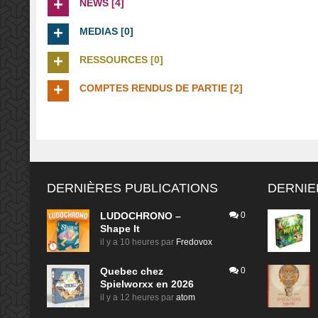
NEWS [4]
MEDIAS [0]
RESSOURCES [0]
COMPTES RENDUS DE PARTIE [2]
DERNIÈRES PUBLICATIONS
DERNIE
LUDOCHRONO –
0
Shape It
il y a 10 heures
par
Fredovox
Quebec chez
0
Spielworxx en 2026
il y a 12 heures
par
atom