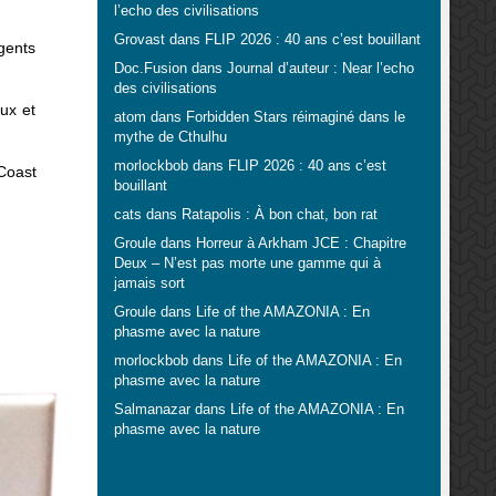
l’echo des civilisations
Grovast
dans
FLIP 2026 : 40 ans c’est bouillant
agents
Doc.Fusion
dans
Journal d’auteur : Near l’echo
des civilisations
oux et
atom
dans
Forbidden Stars réimaginé dans le
mythe de Cthulhu
morlockbob
dans
FLIP 2026 : 40 ans c’est
 Coast
bouillant
cats
dans
Ratapolis : À bon chat, bon rat
Groule
dans
Horreur à Arkham JCE : Chapitre
Deux – N’est pas morte une gamme qui à
jamais sort
Groule
dans
Life of the AMAZONIA : En
phasme avec la nature
morlockbob
dans
Life of the AMAZONIA : En
phasme avec la nature
Salmanazar
dans
Life of the AMAZONIA : En
phasme avec la nature