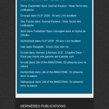
Rémy Carpentier
dans
Journal d’auteur : Near l’echo des
civilisations
Grovast
dans
FLIP 2026 : 40 ans c’est bouillant
Doc.Fusion
dans
Journal d’auteur : Near l’echo des
civilisations
atom
dans
Forbidden Stars réimaginé dans le mythe de
Cthulhu
morlockbob
dans
FLIP 2026 : 40 ans c’est bouillant
cats
dans
Ratapolis : À bon chat, bon rat
Groule
dans
Horreur à Arkham JCE : Chapitre Deux –
N’est pas morte une gamme qui à jamais sort
Groule
dans
Life of the AMAZONIA : En phasme avec la
nature
morlockbob
dans
Life of the AMAZONIA : En phasme
avec la nature
Salmanazar
dans
Life of the AMAZONIA : En phasme
avec la nature
DERNIÈRES PUBLICATIONS