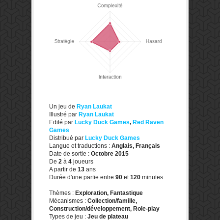
Un jeu de
Ryan Laukat
Illustré par
Ryan Laukat
Edité par
Lucky Duck Games
,
Red Raven
Games
Distribué par
Lucky Duck Games
Langue et traductions :
Anglais, Français
Date de sortie :
Octobre 2015
De
2
à
4
joueurs
A partir de
13
ans
Durée d'une partie entre
90
et
120
minutes
Thèmes :
Exploration, Fantastique
Mécanismes :
Collection/famille,
Construction/développement, Role-play
Types de jeu :
Jeu de plateau