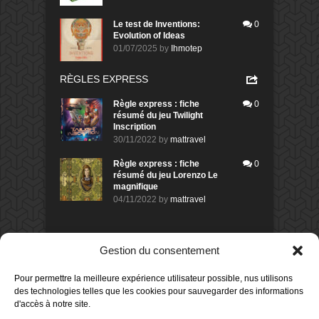
Le test de Inventions:
0
Evolution of Ideas
01/07/2025
by
Ihmotep
RÈGLES EXPRESS
Règle express : fiche
0
résumé du jeu Twilight
Inscription
30/11/2022
by
mattravel
Règle express : fiche
0
résumé du jeu Lorenzo Le
magnifique
04/11/2022
by
mattravel
DERNIERS AVIS DES MEMBRES
Gestion du consentement
60%
Avis de
morlockbob
Pour permettre la meilleure expérience utilisateur possible, nus utilisons
Sur le jeu Collect!
des technologies telles que les cookies pour sauvegarder des informations
Publié le
il y a 1 jour
d'accès à notre site.