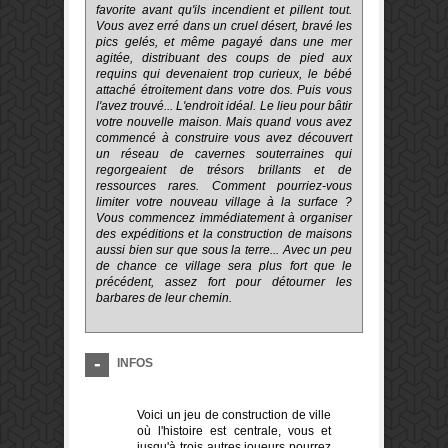
favorite
avant qu'ils
incendient
et pillent tout
.
Vous
avez
erré
dans un
cruel
désert,
bravé les
pics
gelés
,
et même
pagayé
dans
une mer
agitée
, distribuant des coups de pied
aux
requins
qui devenaient trop curieux
, le bébé
attaché
étroitement
dans
votre dos
. Puis vous
l'avez trouvé... L'endroit idéal. Le lieu pour bâtir
votre nouvelle maison. Mais quand vous avez
commencé à construire vous avez découvert
un réseau de cavernes souterraines qui
regorgeaient de trésors brillants et de
ressources rares.
Comment pourriez-vous
limiter votre
nouveau village
à la surface
?
Vous commencez
immédiatement à
organiser
des expéditions
et
la construction de maisons
aussi bien sur que sous la terre... Avec un peu
de chance ce village sera plus fort que le
précédent, assez fort pour détourner les
barbares de leur chemin.
INFOS
Voici un jeu de construction de ville
où l'histoire est centrale, vous et
jusqu'à trois autres joueurs pourrez