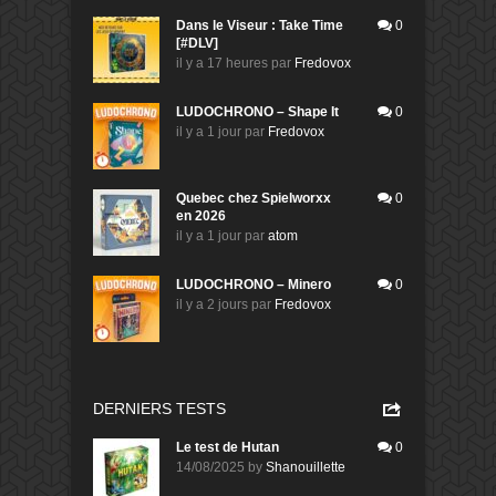
Dans le Viseur : Take Time
0
[#DLV]
il y a 17 heures
par
Fredovox
LUDOCHRONO – Shape It
0
il y a 1 jour
par
Fredovox
Quebec chez Spielworxx
0
en 2026
il y a 1 jour
par
atom
LUDOCHRONO – Minero
0
il y a 2 jours
par
Fredovox
DERNIERS TESTS
Le test de Hutan
0
14/08/2025
by
Shanouillette