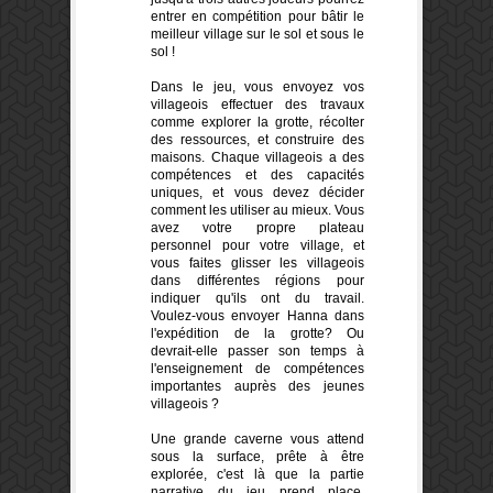
entrer en compétition pour bâtir le
meilleur village sur le sol et sous le
sol !
Dans le jeu
,
vous envoyez
vos
villageois
effectuer des travaux
comme explorer
la grotte
,
récolte
r
des ressources,
et construire des
maisons
.
Chaque villageois
a des
compétences
et des capacités
uniques
,
et vous devez
décider
comment les utiliser
au mieux.
Vous
avez votre propre
plateau
personnel
pour votre
village,
et
vous faites glisser
les
villageois
dans différentes régions pour
indiquer qu'ils
ont
du travail
.
Voulez-
vous envoyer
Hanna
dans
l'expédition de
la grotte
?
Ou
devrait-elle
passer
son temps
à
l'enseignement de compétences
importantes auprès d
es jeunes
villageois
?
Une grande caverne vous attend
sous la surface, prête à être
explorée, c'est là que la partie
narrative du jeu prend place.