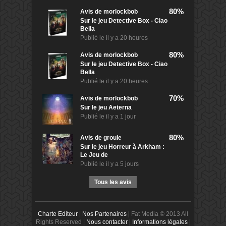
80%
Avis de
morlockbob
Sur le jeu Detective Box - Ciao
Bella
Publié le
il y a 20 heures
80%
Avis de
morlockbob
Sur le jeu Detective Box - Ciao
Bella
Publié le
il y a 20 heures
70%
Avis de
morlockbob
Sur le jeu Aeterna
Publié le
il y a 1 jour
80%
Avis de
groule
Sur le jeu Horreur à Arkham :
Le Jeu de
Publié le
il y a 5 jours
Tous les avis
Charte Editeur
|
Nos Partenaires
| Fat Media © 2013 All
Rights Reserved |
Nous contacter
|
Informations légales
|