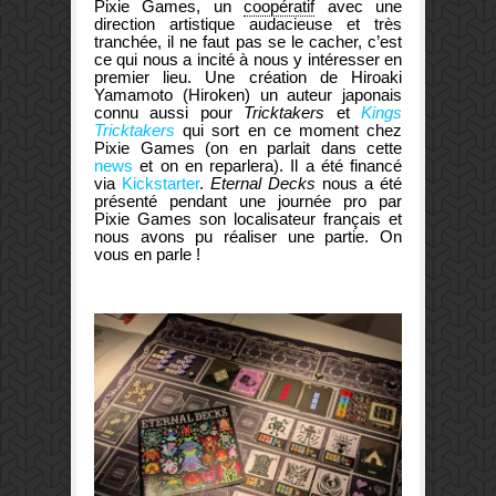
Pixie Games, un
coopératif
avec une
direction artistique audacieuse et très
tranchée, il ne faut pas se le cacher, c’est
ce qui nous a incité à nous y intéresser en
premier lieu. Une création de Hiroaki
Yamamoto (Hiroken) un auteur japonais
connu aussi pour
Tricktakers
et
Kings
Tricktakers
qui sort en ce moment chez
Pixie Games (on en parlait dans cette
news
et on en reparlera). Il a été financé
via
Kickstarter
.
Eternal Decks
nous a été
présenté pendant une journée pro par
Pixie Games son localisateur français et
nous avons pu réaliser une partie. On
vous en parle !