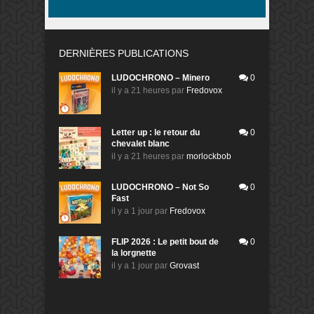
DERNIÈRES PUBLICATIONS
LUDOCHRONO – Minero
0
il y a 21 heures
par
Fredovox
Letter up : le retour du
0
chevalet blanc
il y a 21 heures
par
morlockbob
LUDOCHRONO – Not So
0
Fast
il y a 1 jour
par
Fredovox
FLIP 2026 : Le petit bout de
0
la lorgnette
il y a 1 jour
par
Grovast