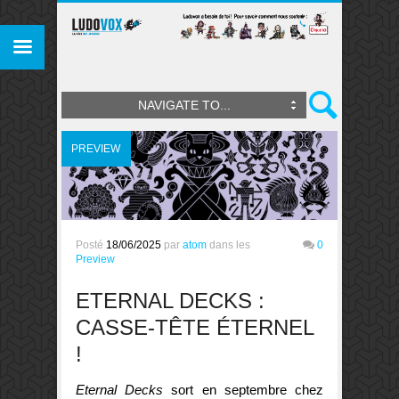
NAVIGATE TO...
PREVIEW
Posté
18/06/2025
par
atom
dans les
0
Preview
ETERNAL DECKS :
CASSE-TÊTE ÉTERNEL
!
Eternal Decks
sort en septembre chez