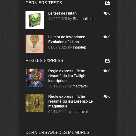
DERNIERS TESTS
Le test de Hutan
0
14/08/2025
by
Shanouillette
Le test de Inventions:
0
Evolution of Ideas
01/07/2025
by
Ihmotep
RÈGLES EXPRESS
Règle express : fiche
0
résumé du jeu Twilight
Inscription
30/11/2022
by
mattravel
Règle express : fiche
0
résumé du jeu Lorenzo Le
magnifique
04/11/2022
by
mattravel
DERNIERS AVIS DES MEMBRES