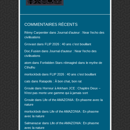
COMMENTAIRES RÉCENTS
Rémy Carpentier
dans
Journal d’auteur : Near l’echo des
civilisations
Grovast
dans
FLIP 2026 : 40 ans c’est bouillant
Doc.Fusion
dans
Journal d’auteur : Near l’echo des
civilisations
atom
dans
Forbidden Stars réimaginé dans le mythe de
Cthulhu
morlockbob
dans
FLIP 2026 : 40 ans c’est bouillant
cats
dans
Ratapolis : À bon chat, bon rat
Groule
dans
Horreur à Arkham JCE : Chapitre Deux –
N’est pas morte une gamme qui à jamais sort
Groule
dans
Life of the AMAZONIA : En phasme avec la
nature
morlockbob
dans
Life of the AMAZONIA : En phasme
avec la nature
Salmanazar
dans
Life of the AMAZONIA : En phasme
avec la nature