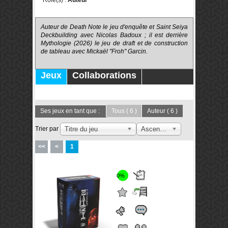
Rôle(s) :
Auteur
Auteur de
Death Note le jeu d'enquête
et
Saint Seiya
Deckbuilding
avec
Nicolas Badoux ; il est derrière
Mythologie
(2026) le jeu de draft et de construction
de tableau avec Mickaël "Froh" Garcin.
Jeux
Collaborations
Publications
Forums
Ses jeux en tant que :
Tous
( 6 )
Auteur
( 6 )
Trier par
Titre du jeu
Ascendant
<<
<
1
0%