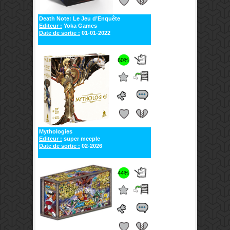
Death Note: Le Jeu d’Enquête
Editeur :
Yoka Games
Date de sortie :
01-01-2022
60%
Mythologies
Editeur :
super meeple
Date de sortie :
02-2026
44%