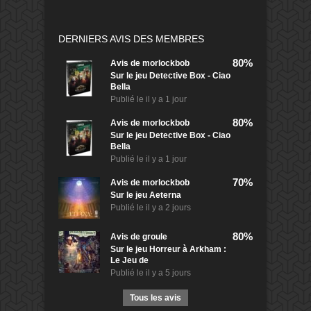
DERNIERS AVIS DES MEMBRES
80%
Avis de
morlockbob
Sur le jeu Detective Box - Ciao
Bella
Publié le
il y a 1 jour
80%
Avis de
morlockbob
Sur le jeu Detective Box - Ciao
Bella
Publié le
il y a 1 jour
70%
Avis de
morlockbob
Sur le jeu Aeterna
Publié le
il y a 2 jours
80%
Avis de
groule
Sur le jeu Horreur à Arkham :
Le Jeu de
Publié le
il y a 5 jours
Tous les avis