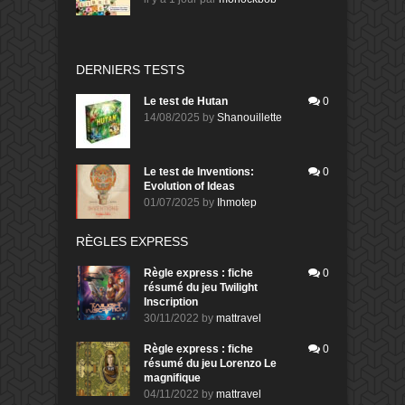
DERNIERS TESTS
Le test de Hutan
0
14/08/2025
by
Shanouillette
Le test de Inventions:
0
Evolution of Ideas
01/07/2025
by
Ihmotep
RÈGLES EXPRESS
Règle express : fiche
0
résumé du jeu Twilight
Inscription
30/11/2022
by
mattravel
Règle express : fiche
0
résumé du jeu Lorenzo Le
magnifique
04/11/2022
by
mattravel