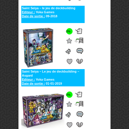
Saint Seiya – le jeu de deckbuilding
Editeur :
Yoka Games
Date de sortie :
09-2018
0%
Saint Seiya – Le jeu de deckbuilding –
Asgard
Editeur :
Yoka Games
Date de sortie :
01-01-2019
0%