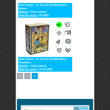
Saint Seiya – Le Jeu de Deckbuilding :
Hades
Editeur :
Yoka Games
Date de sortie :
02-2025
0%
Saint Seiya – Le Jeu de Deckbuilding :
Poséidon
Editeur :
Yoka Games
Date de sortie :
01-01-2022
<<
<
1
Go