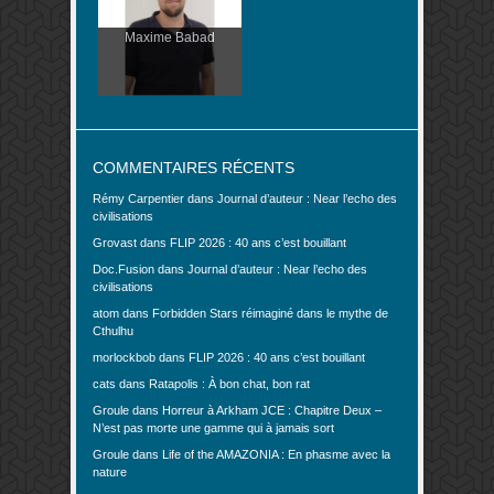
Maxime Babad
COMMENTAIRES RÉCENTS
Rémy Carpentier
dans
Journal d’auteur : Near l’echo des
civilisations
Grovast
dans
FLIP 2026 : 40 ans c’est bouillant
Doc.Fusion
dans
Journal d’auteur : Near l’echo des
civilisations
atom
dans
Forbidden Stars réimaginé dans le mythe de
Cthulhu
morlockbob
dans
FLIP 2026 : 40 ans c’est bouillant
cats
dans
Ratapolis : À bon chat, bon rat
Groule
dans
Horreur à Arkham JCE : Chapitre Deux –
N’est pas morte une gamme qui à jamais sort
Groule
dans
Life of the AMAZONIA : En phasme avec la
nature