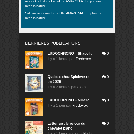
morlockbob
dans
Life of the AMAZONIA : En phasme
avec la nature
Salmanazar
dans
Life of the AMAZONIA : En phasme
avec la nature
DERNIÈRES PUBLICATIONS
LUDOCHRONO – Shape It
0
il y a 1 heure
par
Fredovox
Quebec chez Spielworxx
0
en 2026
il y a 2 heures
par
atom
LUDOCHRONO – Minero
0
il y a 1 jour
par
Fredovox
Letter up : le retour du
0
chevalet blanc
il y a 1 jour
par
morlockbob