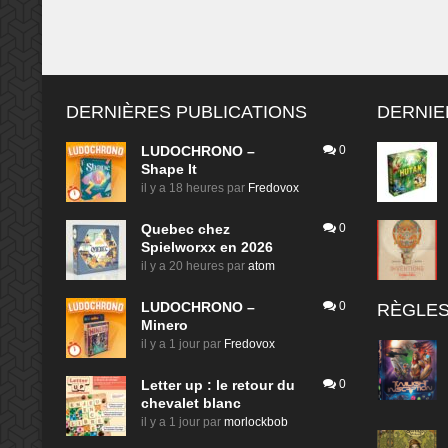
DERNIÈRES PUBLICATIONS
DERNIE
LUDOCHRONO –
0
Shape It
il y a 18 heures
par
Fredovox
Quebec chez
0
Spielworxx en 2026
il y a 20 heures
par
atom
LUDOCHRONO –
0
RÈGLES
Minero
il y a 1 jour
par
Fredovox
Letter up : le retour du
0
chevalet blanc
il y a 1 jour
par
morlockbob