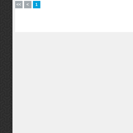
<<
<
1