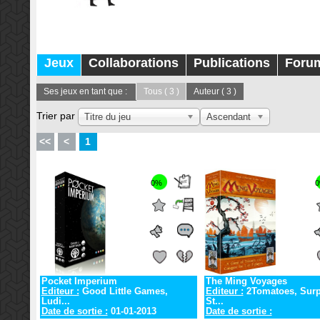
Jeux
Collaborations
Publications
Foru
Ses jeux en tant que :
Tous
( 3 )
Auteur
( 3 )
Trier par
Titre du jeu
Ascendant
<<
<
1
0%
Pocket Imperium
The Ming Voyages
Editeur :
Good Little Games,
Editeur :
2Tomatoes, Surp
Ludi...
St...
Date de sortie :
01-01-2013
Date de sortie :