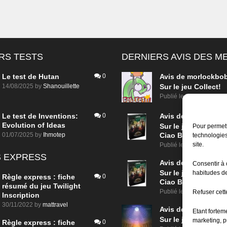
RS TESTS
DERNIERS AVIS DES 
Le test de Hutan
0
Avis de
morlockbo
14/08/2025
by
Shanouillette
Sur le jeu Collect!
Publié le
il y a 5 heures
Le test de Inventions:
0
Avis de
morlockbo
Evolution of Ideas
Sur le jeu Detective
Pour permett
01/07/2025
by
Ihmotep
Ciao Bella
technologies
site.
Publié le
il y a 1 jour
 EXPRESS
Avis de
morlockbo
Consentir à 
Sur le jeu Detective
habitudes de
Règle express : fiche
0
Ciao Bella
résumé du jeu Twilight
Publié le
il y a 1 jour
Refuser cette
Inscription
30/11/2022
by
mattravel
Avis de
morlockbo
Etant fortem
Sur le jeu Aeterna
marketing, p
Règle express : fiche
0