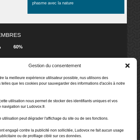
phasme avec la nature
MEMBRES
60%
b
Gestion du consentement
80%
b
 Box -
re la meilleure expérience utilisateur possible, nus utilisons des
 telles que les cookies pour sauvegarder des informations d'accès à notre
80%
b
cette utilisation nous permet de stocker des identifiants uniques et vos
 Box -
 navigation sur Ludovox.fr.
 utilisation peut dégrader l'affichage du site ou de ses fonctions.
70%
b
ent engagé contre la publicité non sollicitée, Ludovox ne fait aucun usage
ublicitaire ou de profilage ciblé sur ces données.