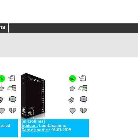
ms
0%
0%
[microfilms]
rised
Editeur :
LudiCreations
Date de sortie :
01-01-2015