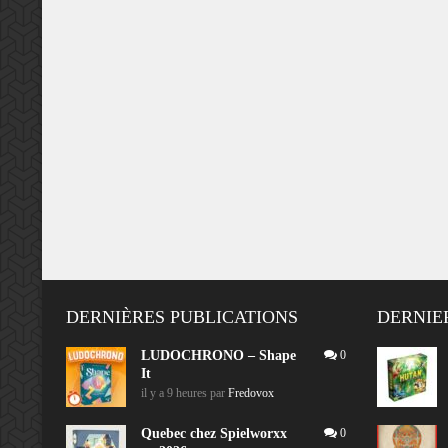
DERNIÈRES PUBLICATIONS
DERNIE
LUDOCHRONO – Shape
0
It
il y a 9 heures
par
Fredovox
Quebec chez Spielworxx
0