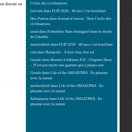
l’echo des civilisations
 on discute on
Grovast
dans
FLIP 2026 : 40 ans c’est bouillant
Doc.Fusion
dans
Journal d’auteur : Near l’echo des
civilisations
atom
dans
Forbidden Stars réimaginé dans le mythe
de Cthulhu
morlockbob
dans
FLIP 2026 : 40 ans c’est bouillant
cats
dans
Ratapolis : À bon chat, bon rat
Groule
dans
Horreur à Arkham JCE : Chapitre Deux
– N’est pas morte une gamme qui à jamais sort
Groule
dans
Life of the AMAZONIA : En phasme
avec la nature
morlockbob
dans
Life of the AMAZONIA : En
phasme avec la nature
Salmanazar
dans
Life of the AMAZONIA : En
phasme avec la nature