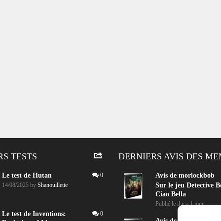
RS TESTS
DERNIERS AVIS DES M
Le test de Hutan
0
Avis de
morlockbob
14/08/2025
by
Shanouillette
Sur le jeu Detective B
Ciao Bella
Publié le
il y a 1 jour
Le test de Inventions:
0
Avis de
morlockbob