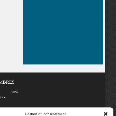
EMBRES
80%
ox -
Gestion du consentement
80%