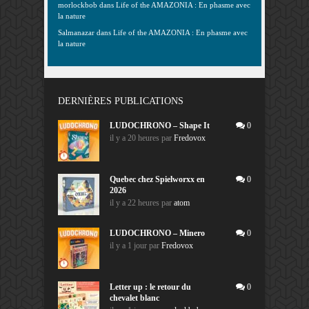
morlockbob
dans
Life of the AMAZONIA : En phasme avec
la nature
Salmanazar
dans
Life of the AMAZONIA : En phasme avec
la nature
DERNIÈRES PUBLICATIONS
LUDOCHRONO – Shape It
0
il y a 20 heures
par
Fredovox
Quebec chez Spielworxx en
0
2026
il y a 22 heures
par
atom
LUDOCHRONO – Minero
0
il y a 1 jour
par
Fredovox
Letter up : le retour du
0
chevalet blanc