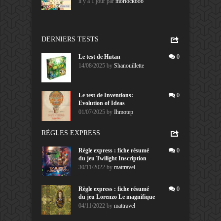
il y a 1 jour
par
morlockbob
DERNIERS TESTS
Le test de Hutan
0
14/08/2025
by
Shanouillette
Le test de Inventions:
0
Evolution of Ideas
01/07/2025
by
Ihmotep
RÈGLES EXPRESS
Règle express : fiche résumé
0
du jeu Twilight Inscription
30/11/2022
by
mattravel
Règle express : fiche résumé
0
du jeu Lorenzo Le magnifique
04/11/2022
by
mattravel