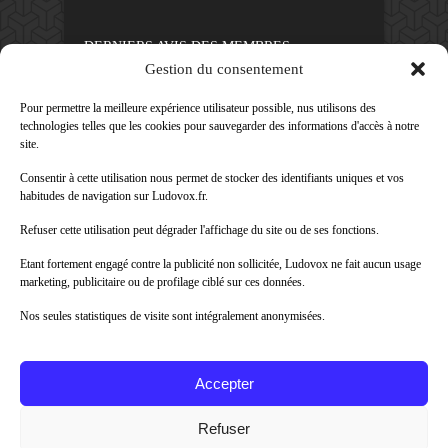
DERNIERS AVIS DES MEMBRES
Gestion du consentement
60%
Avis de
morlockbob
Sur le jeu Collect!
Pour permettre la meilleure expérience utilisateur possible, nus utilisons des
Publié le
il y a 7 heures
technologies telles que les cookies pour sauvegarder des informations d'accès à notre
site.
80%
Avis de
morlockbob
Consentir à cette utilisation nous permet de stocker des identifiants uniques et vos
Sur le jeu Detective Box - Ciao
Bella
habitudes de navigation sur Ludovox.fr.
Publié le
il y a 1 jour
Refuser cette utilisation peut dégrader l'affichage du site ou de ses fonctions.
80%
Avis de
morlockbob
Etant fortement engagé contre la publicité non sollicitée, Ludovox ne fait aucun usage
Sur le jeu Detective Box - Ciao
Bella
marketing, publicitaire ou de profilage ciblé sur ces données.
Publié le
il y a 1 jour
Nos seules statistiques de visite sont intégralement anonymisées.
70%
Avis de
morlockbob
Sur le jeu Aeterna
Publié le
il y a 2 jours
Accepter
Tous les avis
Refuser