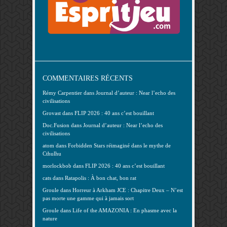
COMMENTAIRES RÉCENTS
Rémy Carpentier
dans
Journal d’auteur : Near l’echo des
civilisations
Grovast
dans
FLIP 2026 : 40 ans c’est bouillant
Doc.Fusion
dans
Journal d’auteur : Near l’echo des
civilisations
atom
dans
Forbidden Stars réimaginé dans le mythe de
Cthulhu
morlockbob
dans
FLIP 2026 : 40 ans c’est bouillant
cats
dans
Ratapolis : À bon chat, bon rat
Groule
dans
Horreur à Arkham JCE : Chapitre Deux – N’est
pas morte une gamme qui à jamais sort
Groule
dans
Life of the AMAZONIA : En phasme avec la
nature