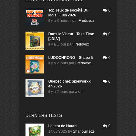
Top Jeux de société Du
0
Mois : Juin 2026
il y a 3 heures
par
Fredovox
Dans le Viseur : Take Time
0
[#DLV]
il y a 1 jour
par
Fredovox
LUDOCHRONO – Shape It
0
il y a 2 jours
par
Fredovox
Quebec chez Spielworxx
0
en 2026
il y a 2 jours
par
atom
DERNIERS TESTS
Le test de Hutan
0
14/08/2025
by
Shanouillette