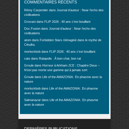
COMMENTAIRES RÉCENTS
Rémy Carpentier
dans
Journal d’auteur : Near l’echo des
civilisations
Grovast
dans
FLIP 2026 : 40 ans c’est bouillant
Doc.Fusion
dans
Journal d’auteur : Near l’echo des
civilisations
atom
dans
Forbidden Stars réimaginé dans le mythe de
Cthulhu
morlockbob
dans
FLIP 2026 : 40 ans c’est bouillant
cats
dans
Ratapolis : À bon chat, bon rat
Groule
dans
Horreur à Arkham JCE : Chapitre Deux –
N’est pas morte une gamme qui à jamais sort
Groule
dans
Life of the AMAZONIA : En phasme avec la
nature
morlockbob
dans
Life of the AMAZONIA : En phasme
avec la nature
Salmanazar
dans
Life of the AMAZONIA : En phasme
avec la nature
DERNIÈRES PUBLICATIONS