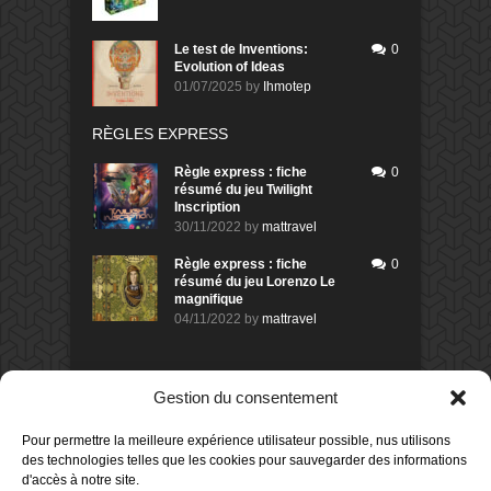
Le test de Inventions:
0
Evolution of Ideas
01/07/2025
by
Ihmotep
RÈGLES EXPRESS
Règle express : fiche
0
résumé du jeu Twilight
Inscription
30/11/2022
by
mattravel
Règle express : fiche
0
résumé du jeu Lorenzo Le
magnifique
04/11/2022
by
mattravel
DERNIERS AVIS DES MEMBRES
Gestion du consentement
60%
Avis de
morlockbob
Pour permettre la meilleure expérience utilisateur possible, nus utilisons
Sur le jeu Collect!
des technologies telles que les cookies pour sauvegarder des informations
Publié le
il y a 1 jour
d'accès à notre site.