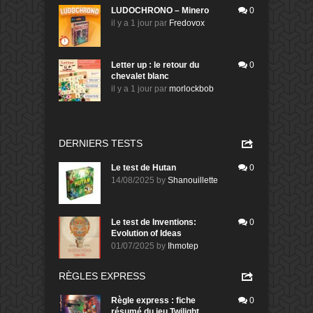
LUDOCHRONO – Minero
0
il y a 1 jour
par
Fredovox
Letter up : le retour du
0
chevalet blanc
il y a 1 jour
par
morlockbob
DERNIERS TESTS
Le test de Hutan
0
14/08/2025
by
Shanouillette
Le test de Inventions:
0
Evolution of Ideas
01/07/2025
by
Ihmotep
RÈGLES EXPRESS
Règle express : fiche
0
résumé du jeu Twilight