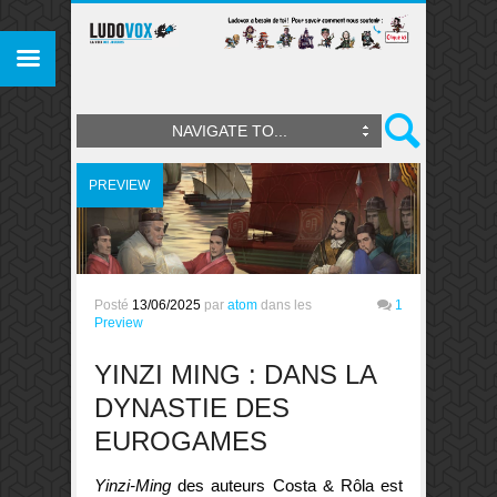
NAVIGATE TO...
PREVIEW
Posté
13/06/2025
par
atom
dans les
1
Preview
YINZI MING : DANS LA
DYNASTIE DES
EUROGAMES
Yinzi-Ming
des auteurs Costa & Rôla est