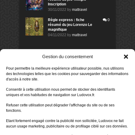
Inscription
30/11/2022
by
mattravel
Règle express : fiche
0
résumé du jeu Lorenzo Le
magnifique
04/11/2022
by
mattravel
DERNIERS AVIS DES MEMBRES
Gestion du consentement
60%
Avis de
morlockbob
Pour permettre la meilleure expérience utilisateur possible, nus utilisons
Sur le jeu Collect!
des technologies telles que les cookies pour sauvegarder des informations
Publié le
il y a 2 minutes
d'accès à notre site.
80%
Avis de
morlockbob
Consentir à cette utilisation nous permet de stocker des identifiants
Sur le jeu Detective Box - Ciao
uniques et vos habitudes de navigation sur Ludovox.fr.
Bella
Publié le
il y a 1 jour
Refuser cette utilisation peut dégrader l'affichage du site ou de ses
fonctions.
80%
Avis de
morlockbob
Sur le jeu Detective Box - Ciao
Etant fortement engagé contre la publicité non sollicitée, Ludovox ne fait
Bella
aucun usage marketing, publicitaire ou de profilage ciblé sur ces données.
Publié le
il y a 1 jour