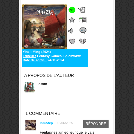
0%
Yinzi: Ming (2024)
Editeur :
Fentasy Games, Spielworxx
Date de sortie :
24-11-2024
A PROPOS DE L'AUTEUR
atom
1 COMMENTAIRE
Ihmotep
13/06/2025
RÉPONDRE
Fentasy est un éditeur que je vais