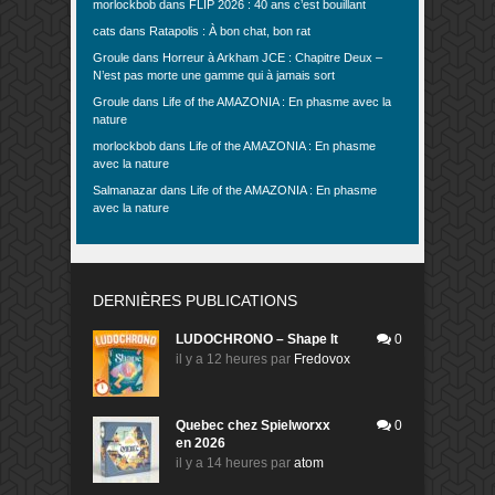
morlockbob
dans
FLIP 2026 : 40 ans c’est bouillant
cats
dans
Ratapolis : À bon chat, bon rat
Groule
dans
Horreur à Arkham JCE : Chapitre Deux –
N’est pas morte une gamme qui à jamais sort
Groule
dans
Life of the AMAZONIA : En phasme avec la
nature
morlockbob
dans
Life of the AMAZONIA : En phasme
avec la nature
Salmanazar
dans
Life of the AMAZONIA : En phasme
avec la nature
DERNIÈRES PUBLICATIONS
LUDOCHRONO – Shape It
0
il y a 12 heures
par
Fredovox
Quebec chez Spielworxx
0
en 2026
il y a 14 heures
par
atom