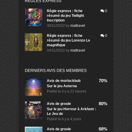
RÈGLES EXPRESS
Règle express : fiche
0
résumé du jeu Twilight
Inscription
30/11/2022
by
mattravel
Règle express : fiche
0
résumé du jeu Lorenzo Le
magnifique
04/11/2022
by
mattravel
DERNIERS AVIS DES MEMBRES
70%
Avis de
morlockbob
Sur le jeu Aeterna
Publié le
il y a 22 heures
80%
Avis de
groule
Sur le jeu Horreur à Arkham :
Le Jeu de
Publié le
il y a 4 jours
68%
Avis de
groule