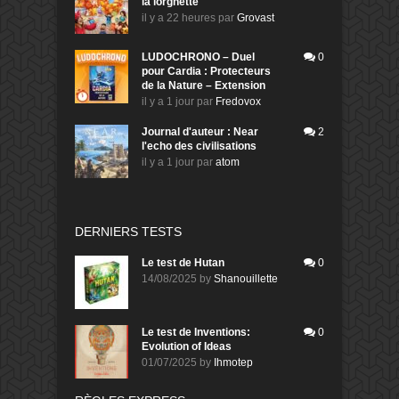
la lorgnette
il y a 22 heures
par
Grovast
LUDOCHRONO – Duel
0
pour Cardia : Protecteurs
de la Nature – Extension
il y a 1 jour
par
Fredovox
Journal d'auteur : Near
2
l'echo des civilisations
il y a 1 jour
par
atom
DERNIERS TESTS
Le test de Hutan
0
14/08/2025
by
Shanouillette
Le test de Inventions:
0
Evolution of Ideas
01/07/2025
by
Ihmotep