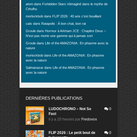
atom
dans
Forbidden Stars réimaginé dans le mythe de
Cthulhu
morlockbob
dans
FLIP 2026 : 40 ans c’est bouillant
cats
dans
Ratapolis : À bon chat, bon rat
Groule
dans
Horreur à Arkham JCE : Chapitre Deux –
N’est pas morte une gamme qui à jamais sort
Groule
dans
Life of the AMAZONIA : En phasme avec la
nature
morlockbob
dans
Life of the AMAZONIA : En phasme
avec la nature
Salmanazar
dans
Life of the AMAZONIA : En phasme
avec la nature
DERNIÈRES PUBLICATIONS
LUDOCHRONO – Not So
0
Fast
il y a 20 heures
par
Fredovox
FLIP 2026 : Le petit bout de
0