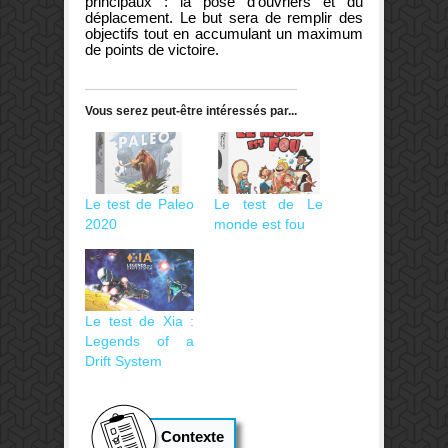
principaux : la pose d’ouvriers et du
déplacement. Le but sera de remplir des
objectifs tout en accumulant un maximum
de points de victoire.
Vous serez peut-être intéressés par...
Le test de Paleo
Le test de Le
2020
monde est fou
Le test de Xia :
Legends of a
Drift System
Contexte