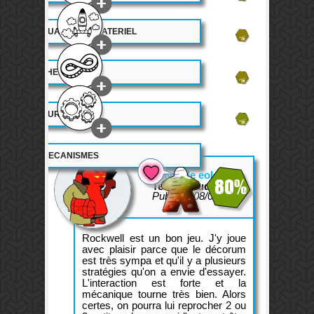
12.5
QUALITE DU MATERIEL
13
THEME
15.5
DUREE DE VIE
MECANISMES
L'avis de eolean
80%
Testeur Ludovox.fr
Publié le 08/04/2015
Rockwell est un bon jeu. J'y joue
avec plaisir parce que le décorum
est très sympa et qu'il y a plusieurs
stratégies qu'on a envie d'essayer.
L'interaction est forte et la
mécanique tourne très bien. Alors
certes, on pourra lui reprocher 2 ou