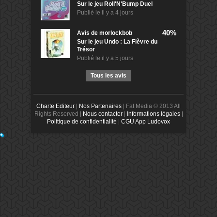
Sur le jeu Roll'N'Bump Duel
Publié le
il y a 4 jours
40%
Avis de
morlockbob
Sur le jeu Undo : La Fièvre du
Trésor
Publié le
il y a 5 jours
Tous les avis
Charte Editeur
|
Nos Partenaires
| Fat Media © 2013 All
Rights Reserved |
Nous contacter
|
Informations légales
|
Politique de confidentialité
|
CGU App Ludovox