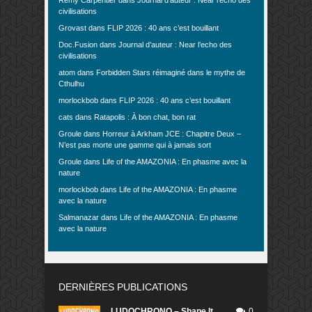
civilisations
Grovast
dans
FLIP 2026 : 40 ans c’est bouillant
Doc.Fusion
dans
Journal d’auteur : Near l’echo des
civilisations
atom
dans
Forbidden Stars réimaginé dans le mythe de
Cthulhu
morlockbob
dans
FLIP 2026 : 40 ans c’est bouillant
cats
dans
Ratapolis : À bon chat, bon rat
Groule
dans
Horreur à Arkham JCE : Chapitre Deux –
N’est pas morte une gamme qui à jamais sort
Groule
dans
Life of the AMAZONIA : En phasme avec la
nature
morlockbob
dans
Life of the AMAZONIA : En phasme
avec la nature
Salmanazar
dans
Life of the AMAZONIA : En phasme
avec la nature
DERNIÈRES PUBLICATIONS
LUDOCHRONO – Shape It
0