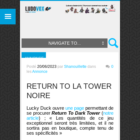
NAVIGATE TO...
ANNONCE
Posté
20/06/2023
par
Shanouillette
dans
0
les
Annonce
RETURN TO LA TOWER
NOIRE
Lucky Duck ouvre
une page
permettant de
se procurer
Return To Dark Tower
(
notre
article
) ; « Les quantités de ce jeu
exceptionnel seront très limitées, et il ne
sortira pas en boutique, compte tenu de
ses spécificités »