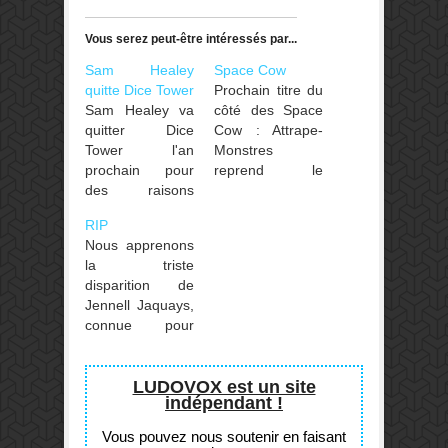
Vous serez peut-être intéressés par...
Sam Healey
Space Cow
quitte Dice Tower
Prochain titre du
Sam Healey va
côté des Space
quitter Dice
Cow : Attrape-
Tower l'an
Monstres
prochain pour
reprend le
des raisons
principe du jeu
familiales
de tower
RIP
(source).
défense mais
Nous apprenons
Apparemment
pour les plus
la triste
c'était prévu
petits dès 4 ans !
disparition de
depuis un
Prévu pour
Jennell Jaquays,
moment, mais
décembre.
connue pour
les fans de
avoir développé
l'émission
des aventures
accusent le
pour D&D
LUDOVOX est un site
coup. :(
indépendant !
notamment à
l'époque de la
Vous pouvez nous soutenir en faisant
maison TSR.