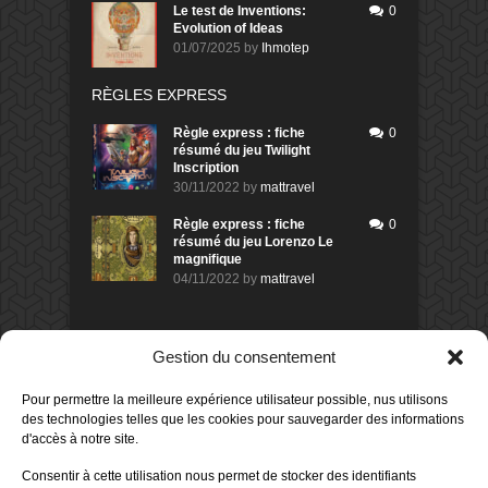
Le test de Inventions:
0
Evolution of Ideas
01/07/2025
by
Ihmotep
RÈGLES EXPRESS
Règle express : fiche
0
résumé du jeu Twilight
Inscription
30/11/2022
by
mattravel
Règle express : fiche
0
résumé du jeu Lorenzo Le
magnifique
04/11/2022
by
mattravel
DERNIERS AVIS DES MEMBRES
Gestion du consentement
60%
Avis de
morlockbob
Pour permettre la meilleure expérience utilisateur possible, nus utilisons
Sur le jeu Collect!
des technologies telles que les cookies pour sauvegarder des informations
Publié le
il y a 1 heure
d'accès à notre site.
80%
Avis de
morlockbob
Consentir à cette utilisation nous permet de stocker des identifiants