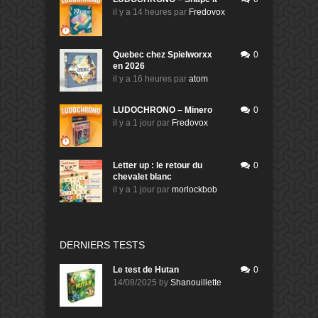
il y a 14 heures
par
Fredovox
Quebec chez Spielworxx
0
en 2026
il y a 16 heures
par
atom
LUDOCHRONO – Minero
0
il y a 1 jour
par
Fredovox
Letter up : le retour du
0
chevalet blanc
il y a 1 jour
par
morlockbob
DERNIERS TESTS
Le test de Hutan
0
14/08/2025
by
Shanouillette