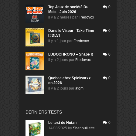
Top Jeux de société Du
0
Mois : Juin 2026
il y a 2 heures
par
Fredovox
Dans le Viseur : Take Time
0
[#DLV]
il y a 1 jour
par
Fredovox
LUDOCHRONO – Shape It
0
il y a 2 jours
par
Fredovox
Quebec chez Spielworxx
0
en 2026
il y a 2 jours
par
atom
DERNIERS TESTS
Le test de Hutan
0
14/08/2025
by
Shanouillette