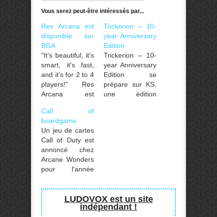
Vous serez peut-être intéressés par...
Res Arcana est
Trickerion – 10-
disponible sur
year Anniversary
BGA
Edition
"It's beautiful, it's
Trickerion – 10-
smart, it's fast,
year Anniversary
and it's for 2 to 4
Edition se
players!" Res
prépare sur KS,
Arcana est
une édition
disponible en
anniversaire
Call of
ligne sur Board
ultra complète
boardgame
Game Arena
ainsi qu'une
Un jeu de cartes
nouvelle
Call of Duty est
extension Arcane
annoncé chez
Arts (VF) qui
Arcane Wonders
propose de
pour l'année
nouveaux types
prochaine.
d'ouvriers, de
nouvelles façons
LUDOVOX est un site
de préparer des
indépendant !
tours, et un