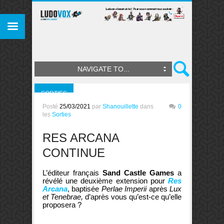
NAVIGATE TO...
SORTIES
Posté
25/03/2021
par
Shanouillette
dans
0
les
Sorties
RES ARCANA
CONTINUE
L’éditeur français
Sand Castle Games
a
révélé une deuxième extension pour
Res
Arcana
, baptisée
Perlae Imperii
après
Lux
et Tenebrae,
d’après vous qu’est-ce qu’elle
proposera ?