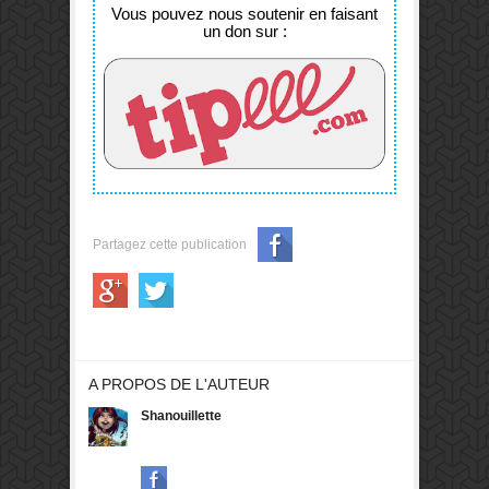
changement
Vous pouvez nous soutenir en faisant
dans l'économie
un don sur :
d'action du jeu
grâce aux éclats
d'arcane.
Partagez cette publication
A PROPOS DE L'AUTEUR
Shanouillette