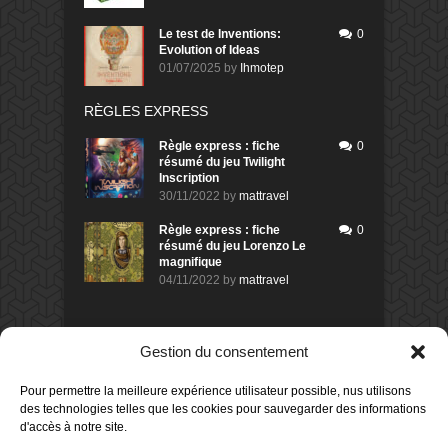
Le test de Inventions:
0
Evolution of Ideas
01/07/2025
by
Ihmotep
RÈGLES EXPRESS
Règle express : fiche
0
résumé du jeu Twilight
Inscription
30/11/2022
by
mattravel
Règle express : fiche
0
résumé du jeu Lorenzo Le
magnifique
04/11/2022
by
mattravel
DERNIERS AVIS DES MEMBRES
Gestion du consentement
60%
Avis de
morlockbob
Pour permettre la meilleure expérience utilisateur possible, nus utilisons
Sur le jeu Collect!
des technologies telles que les cookies pour sauvegarder des informations
Publié le
il y a 1 jour
d'accès à notre site.