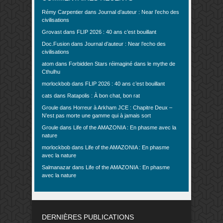
Rémy Carpentier
dans
Journal d’auteur : Near l’echo des
civilisations
Grovast
dans
FLIP 2026 : 40 ans c’est bouillant
Doc.Fusion
dans
Journal d’auteur : Near l’echo des
civilisations
atom
dans
Forbidden Stars réimaginé dans le mythe de
Cthulhu
morlockbob
dans
FLIP 2026 : 40 ans c’est bouillant
cats
dans
Ratapolis : À bon chat, bon rat
Groule
dans
Horreur à Arkham JCE : Chapitre Deux –
N’est pas morte une gamme qui à jamais sort
Groule
dans
Life of the AMAZONIA : En phasme avec la
nature
morlockbob
dans
Life of the AMAZONIA : En phasme
avec la nature
Salmanazar
dans
Life of the AMAZONIA : En phasme
avec la nature
DERNIÈRES PUBLICATIONS