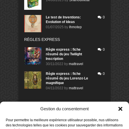
Le test de Inventions:
0
Evolution of Ideas
01/07/2025
by
Ihmotep
RÈGLES EXPRESS
Règle express : fiche
0
résumé du jeu Twilight
Inscription
30/11/2022
by
mattravel
Règle express : fiche
0
résumé du jeu Lorenzo Le
magnifique
04/11/2022
by
mattravel
DERNIERS AVIS DES MEMBRES
Gestion du consentement
60%
Avis de
morlockbob
Pour permettre la meilleure expérience utilisateur possible, nus utilisons
Sur le jeu Collect!
des technologies telles que les cookies pour sauvegarder des informations
Publié le
il y a 8 heures