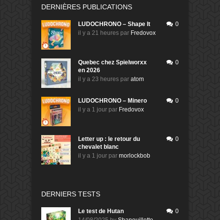
DERNIÈRES PUBLICATIONS
LUDOCHRONO – Shape It
0
il y a 21 heures
par
Fredovox
Quebec chez Spielworxx
0
en 2026
il y a 23 heures
par
atom
LUDOCHRONO – Minero
0
il y a 1 jour
par
Fredovox
Letter up : le retour du
0
chevalet blanc
il y a 1 jour
par
morlockbob
DERNIERS TESTS
Le test de Hutan
0
14/08/2025
by
Shanouillette