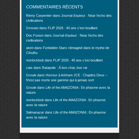
COMMENTAIRES RÉCENTS
Rémy Carpentier
dans
Journal d’auteur : Near l’echo des
civilisations
Grovast
dans
FLIP 2026 : 40 ans c’est bouillant
Doc.Fusion
dans
Journal d’auteur : Near l’echo des
civilisations
atom
dans
Forbidden Stars réimaginé dans le mythe de
Cthulhu
morlockbob
dans
FLIP 2026 : 40 ans c’est bouillant
cats
dans
Ratapolis : À bon chat, bon rat
Groule
dans
Horreur à Arkham JCE : Chapitre Deux –
N’est pas morte une gamme qui à jamais sort
Groule
dans
Life of the AMAZONIA : En phasme avec la
nature
morlockbob
dans
Life of the AMAZONIA : En phasme
avec la nature
Salmanazar
dans
Life of the AMAZONIA : En phasme
avec la nature