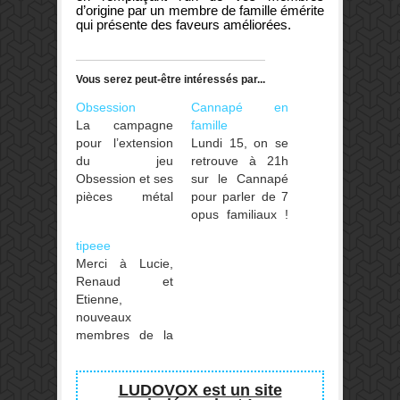
d’origine par un membre de famille émérite
qui présente des faveurs améliorées.
Vous serez peut-être intéressés par...
Obsession
Cannapé en
La campagne
famille
pour l’extension
Lundi 15, on se
du jeu
retrouve à 21h
Obsession et ses
sur le Cannapé
pièces métal
pour parler de 7
sera lancée le 17
opus familiaux !
octobre prochain
Trésors
tipeee
sur KS. La boite
légendaires,
Merci à Lucie,
de base arrive
Draw Bot,
Renaud et
en VF le 3
Midnight
Etienne,
novembre chez
exchange, Panic
nouveaux
Super Meeple
in the air, Tsuro,
membres de la
(on en causait
Zerzura, l'oasis
communauté
là).
des merveilles et
Tipeee Ludovox !
Nile artifacts ! On
LUDOVOX est un site
devrait pas