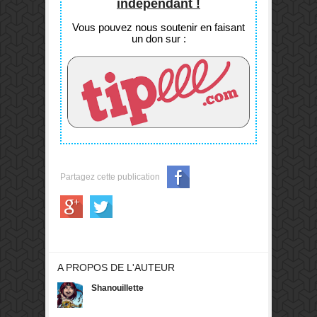
indépendant !
s'ennuyer !
Vous pouvez nous soutenir en faisant
un don sur :
Partagez cette publication
A PROPOS DE L'AUTEUR
Shanouillette