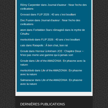
Rémy Carpentier
dans
Journal d’auteur : Near l’echo des
civilisations
Grovast
dans
FLIP 2026 : 40 ans c’est bouillant
Doc.Fusion
dans
Journal d’auteur : Near l’echo des
civilisations
atom
dans
Forbidden Stars réimaginé dans le mythe de
Cthulhu
morlockbob
dans
FLIP 2026 : 40 ans c’est bouillant
cats
dans
Ratapolis : À bon chat, bon rat
Groule
dans
Horreur à Arkham JCE : Chapitre Deux –
N’est pas morte une gamme qui à jamais sort
Groule
dans
Life of the AMAZONIA : En phasme avec la
nature
morlockbob
dans
Life of the AMAZONIA : En phasme
avec la nature
Salmanazar
dans
Life of the AMAZONIA : En phasme
avec la nature
DERNIÈRES PUBLICATIONS