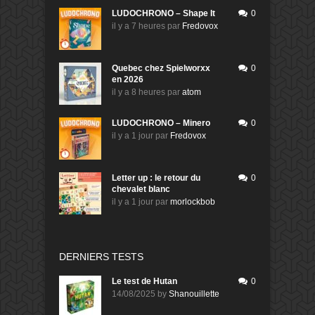
LUDOCHRONO – Shape It
0
il y a 7 heures
par
Fredovox
Quebec chez Spielworxx
0
en 2026
il y a 8 heures
par
atom
LUDOCHRONO – Minero
0
il y a 1 jour
par
Fredovox
Letter up : le retour du
0
chevalet blanc
il y a 1 jour
par
morlockbob
DERNIERS TESTS
Le test de Hutan
0
14/08/2025
by
Shanouillette