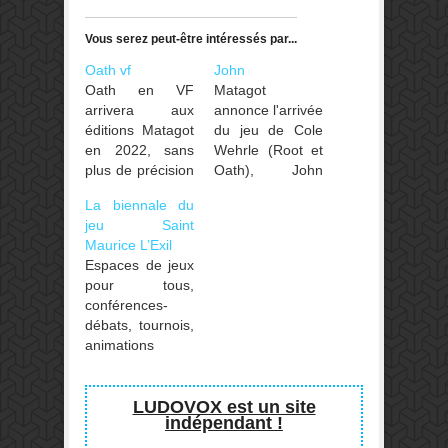
Vous serez peut-être intéressés par...
Oath vf
John
Oath en VF
Matagot
arrivera aux
annonce l'arrivée
éditions Matagot
du jeu de Cole
en 2022, sans
Wehrle (Root et
plus de précision
Oath), John
pour l'instant.
Company (2e
La biennale du
Oath: Chronicles
ed) dans lequel
jeu Saint
of Empire and
vous incarnez
Maurice L’Exil
Exile, de son
une famille noble
Espaces de jeux
nom complet,
cherchant à
pour tous,
imaginé par Cole
s’emparer de la
conférences-
Wehrle est un
Compagnie
débats, tournois,
jeu de plateau
Britannique des
animations
de stratégie pour
Indes. Ici,
numériques,
un à six joueurs,
chaque joueur a
constructions
dont dame Shan
la responsabilité
LEGO... La
LUDOVOX est un site
vous parlait par
d’une seule et
indépendant !
biennale du jeu,
ici !
même
c'est un rendez-