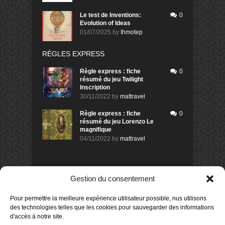
Le test de Inventions:
0
Evolution of Ideas
01/07/2025
by
Ihmotep
RÈGLES EXPRESS
Règle express : fiche
0
résumé du jeu Twilight
Inscription
30/11/2022
by
mattravel
Règle express : fiche
0
résumé du jeu Lorenzo Le
magnifique
04/11/2022
by
mattravel
DERNIERS AVIS DES MEMBRES
Gestion du consentement
80%
Avis de
morlockbob
Pour permettre la meilleure expérience utilisateur possible, nus utilisons
Sur le jeu Detective Box - Ciao
Bella
des technologies telles que les cookies pour sauvegarder des informations
Publié le
il y a 1 jour
d'accès à notre site.