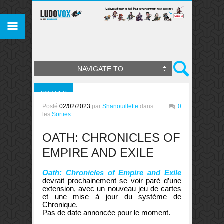
NAVIGATE TO...
SORTIES
Posté
02/02/2023
par
Shanouillette
dans
0
les
Sorties
OATH: CHRONICLES OF
EMPIRE AND EXILE
Oath: Chronicles of Empire and Exile
devrait prochainement se voir paré d’une
extension, avec un nouveau jeu de cartes
et une mise à jour du système de
Chronique.
Pas de date annoncée pour le moment.