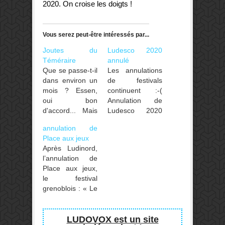
2020. On croise les doigts !
Vous serez peut-être intéressés par...
Joutes du
Ludesco 2020
Téméraire
annulé
Que se passe-t-il
Les annulations
dans environ un
de festivals
mois ? Essen,
continuent :-(
oui bon
Annulation de
d'accord... Mais
Ludesco 2020
ça c'est rien... Y
en raison de
annulation de
a surtout les
l’épidémie de
Place aux jeux
Joutes du
COVID-19,
Après Ludinord,
Téméraire, festival
grand rendez-
l’annulation de
de jeux en tout
vous initialement
Place aux jeux,
genre du 26 et
prévu du 20 au
le festival
27 octobre
22 mars 2020 à
grenoblois : « Le
2019 au
La Chaux-de-
comité de
Polytech Nancy
Fonds. Le
pilotage de PAJ
! Hell yeah!
communiqué est
a dû se résoudre
LUDOVOX est un site
(attention, ils ont
à lire ici.