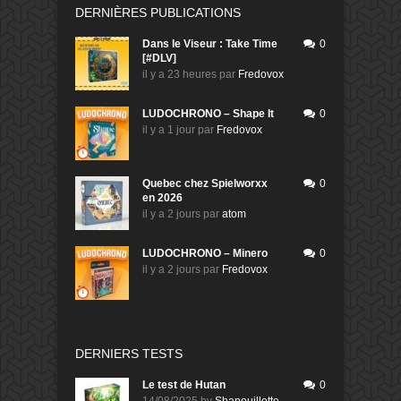
DERNIÈRES PUBLICATIONS
Dans le Viseur : Take Time
0
[#DLV]
il y a 23 heures
par
Fredovox
LUDOCHRONO – Shape It
0
il y a 1 jour
par
Fredovox
Quebec chez Spielworxx
0
en 2026
il y a 2 jours
par
atom
LUDOCHRONO – Minero
0
il y a 2 jours
par
Fredovox
DERNIERS TESTS
Le test de Hutan
0
14/08/2025
by
Shanouillette