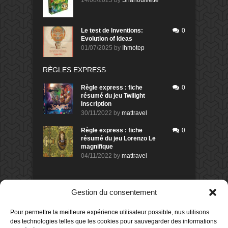
Le test de Inventions:
0
Evolution of Ideas
01/07/2025
by
Ihmotep
RÈGLES EXPRESS
Règle express : fiche
0
résumé du jeu Twilight
Inscription
30/11/2022
by
mattravel
Règle express : fiche
0
résumé du jeu Lorenzo Le
magnifique
04/11/2022
by
mattravel
DERNIERS AVIS DES MEMBRES
Gestion du consentement
60%
Avis de
morlockbob
Pour permettre la meilleure expérience utilisateur possible, nus utilisons
Sur le jeu Collect!
des technologies telles que les cookies pour sauvegarder des informations
Publié le
il y a 1 jour