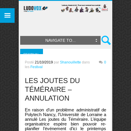
NAVIGATE TO...
FESTIVAL
Posté
21/10/2019
par
Shanouillette
dans
0
les
Festival
LES JOUTES DU
TÉMÉRAIRE –
ANNULATION
En raison d’un problème administratif de
Polytech Nancy, l’Université de Lorraine a
annulé Les joutes du Téméraire. L’équipe
organisatrice espère bien pouvoir re-
planifier l’événement d’ici le printemps