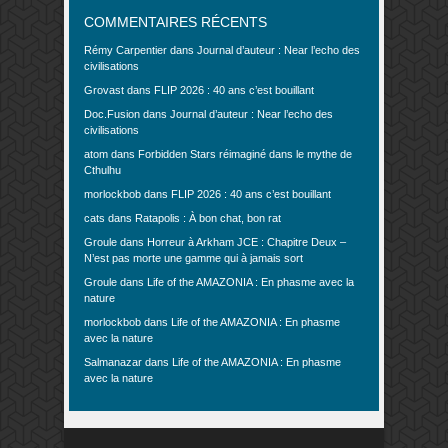
COMMENTAIRES RÉCENTS
Rémy Carpentier
dans
Journal d’auteur : Near l’echo des
civilisations
Grovast
dans
FLIP 2026 : 40 ans c’est bouillant
Doc.Fusion
dans
Journal d’auteur : Near l’echo des
civilisations
atom
dans
Forbidden Stars réimaginé dans le mythe de
Cthulhu
morlockbob
dans
FLIP 2026 : 40 ans c’est bouillant
cats
dans
Ratapolis : À bon chat, bon rat
Groule
dans
Horreur à Arkham JCE : Chapitre Deux –
N’est pas morte une gamme qui à jamais sort
Groule
dans
Life of the AMAZONIA : En phasme avec la
nature
morlockbob
dans
Life of the AMAZONIA : En phasme
avec la nature
Salmanazar
dans
Life of the AMAZONIA : En phasme
avec la nature