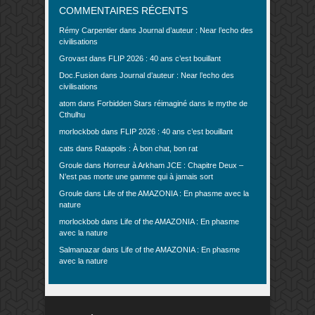
COMMENTAIRES RÉCENTS
Rémy Carpentier
dans
Journal d’auteur : Near l’echo des
civilisations
Grovast
dans
FLIP 2026 : 40 ans c’est bouillant
Doc.Fusion
dans
Journal d’auteur : Near l’echo des
civilisations
atom
dans
Forbidden Stars réimaginé dans le mythe de
Cthulhu
morlockbob
dans
FLIP 2026 : 40 ans c’est bouillant
cats
dans
Ratapolis : À bon chat, bon rat
Groule
dans
Horreur à Arkham JCE : Chapitre Deux –
N’est pas morte une gamme qui à jamais sort
Groule
dans
Life of the AMAZONIA : En phasme avec la
nature
morlockbob
dans
Life of the AMAZONIA : En phasme
avec la nature
Salmanazar
dans
Life of the AMAZONIA : En phasme
avec la nature