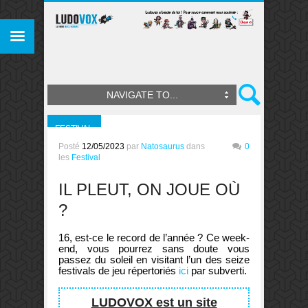
NAVIGATE TO...
FESTIVAL
Posté
12/05/2023
par
Natosaurus
dans
0
les
Festival
IL PLEUT, ON JOUE OÙ
?
16, est-ce le record de l’année ? Ce week-
end, vous pourrez sans doute vous
passez du soleil en visitant l’un des seize
festivals de jeu répertoriés
ici
par subverti.
LUDOVOX est un site