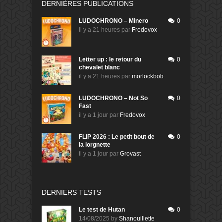
DERNIÈRES PUBLICATIONS
LUDOCHRONO – Minero
0
il y a 21 heures
par
Fredovox
Letter up : le retour du
0
chevalet blanc
il y a 21 heures
par
morlockbob
LUDOCHRONO – Not So
0
Fast
il y a 1 jour
par
Fredovox
FLIP 2026 : Le petit bout de
0
la lorgnette
il y a 1 jour
par
Grovast
DERNIERS TESTS
Le test de Hutan
0
14/08/2025
by
Shanouillette