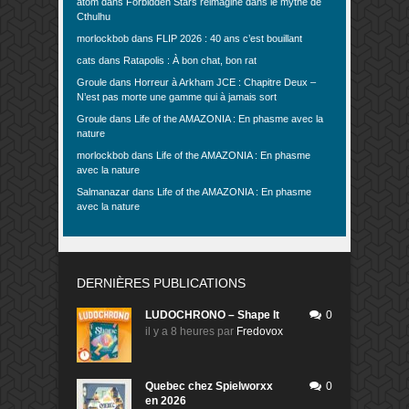
atom
dans
Forbidden Stars réimaginé dans le mythe de
Cthulhu
morlockbob
dans
FLIP 2026 : 40 ans c’est bouillant
cats
dans
Ratapolis : À bon chat, bon rat
Groule
dans
Horreur à Arkham JCE : Chapitre Deux –
N’est pas morte une gamme qui à jamais sort
Groule
dans
Life of the AMAZONIA : En phasme avec la
nature
morlockbob
dans
Life of the AMAZONIA : En phasme
avec la nature
Salmanazar
dans
Life of the AMAZONIA : En phasme
avec la nature
DERNIÈRES PUBLICATIONS
LUDOCHRONO – Shape It
0
il y a 8 heures
par
Fredovox
Quebec chez Spielworxx
0
en 2026