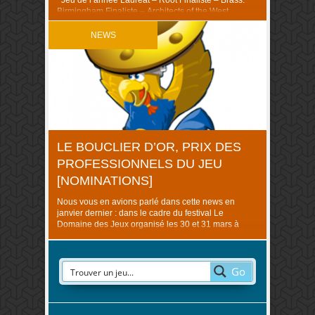
Jeu de l’année Lauréat – Root Finaliste – Brass:
Birmingham Finaliste – Architects of the West
Kingdom Voir Root à cette place ne nous étonne
guère : c’est un excellent ..
NEWS
LE BOUCLIER D’OR, PRIX DES
PROFESSIONNELS DU JEU
[NOMINATIONS]
Nous vous en avions parlé dans cette news en
janvier dernier : dans le cadre du festival Le
Domaine des Jeux organisé les 30 et 31 mars à
Clermont-Ferrand est organisé un tout nouveau prix
ludique, le Bouclier d’or ou le « prix des
professionnels ». La démarche est de rassembler
les différentes grandes entités ludiques
Go
professionnelles (éditeurs, ..