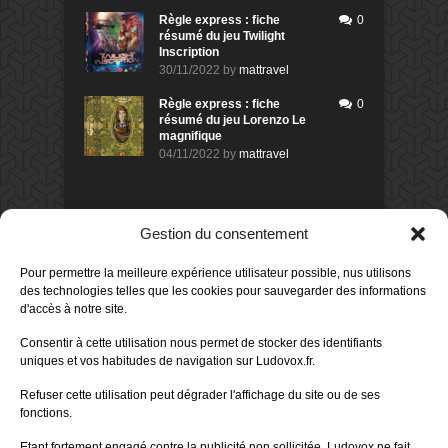
Règle express : fiche
0
résumé du jeu Twilight
Inscription
30/11/2022
by
mattravel
Règle express : fiche
0
résumé du jeu Lorenzo Le
magnifique
04/11/2022
by
mattravel
DERNIERS AVIS DES MEMBRES
Gestion du consentement
80%
Avis de
morlockbob
Pour permettre la meilleure expérience utilisateur possible, nus utilisons
Sur le jeu Detective Box - Ciao
des technologies telles que les cookies pour sauvegarder des informations
Bella
d'accès à notre site.
Publié le
il y a 1 jour
80%
Consentir à cette utilisation nous permet de stocker des identifiants
Avis de
morlockbob
uniques et vos habitudes de navigation sur Ludovox.fr.
Sur le jeu Detective Box - Ciao
Bella
Refuser cette utilisation peut dégrader l'affichage du site ou de ses
Publié le
il y a 1 jour
fonctions.
70%
Avis de
morlockbob
Etant fortement engagé contre la publicité non sollicitée, Ludovox ne fait
Sur le jeu Aeterna