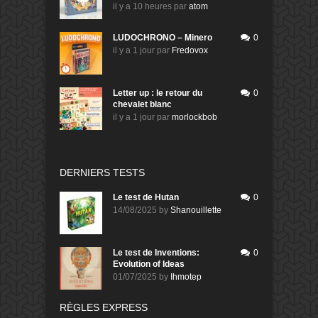
il y a 10 heures
par
atom
LUDOCHRONO – Minero
0
il y a 1 jour
par
Fredovox
Letter up : le retour du
0
chevalet blanc
il y a 1 jour
par
morlockbob
DERNIERS TESTS
Le test de Hutan
0
14/08/2025
by
Shanouillette
Le test de Inventions:
0
Evolution of Ideas
01/07/2025
by
Ihmotep
RÈGLES EXPRESS