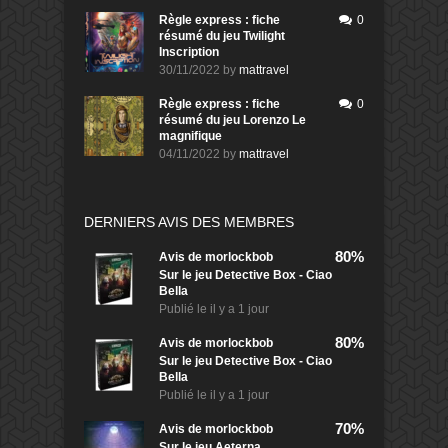
Règle express : fiche
0
résumé du jeu Twilight
Inscription
30/11/2022
by
mattravel
Règle express : fiche
0
résumé du jeu Lorenzo Le
magnifique
04/11/2022
by
mattravel
DERNIERS AVIS DES MEMBRES
80%
Avis de
morlockbob
Sur le jeu Detective Box - Ciao
Bella
Publié le
il y a 1 jour
80%
Avis de
morlockbob
Sur le jeu Detective Box - Ciao
Bella
Publié le
il y a 1 jour
70%
Avis de
morlockbob
Sur le jeu Aeterna