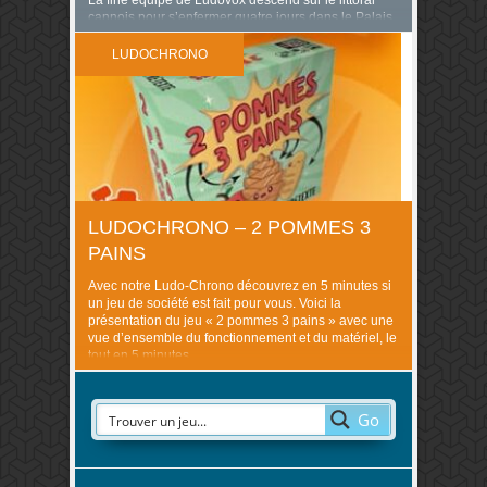
La fine équipe de Ludovox descend sur le littoral
cannois pour s’enfermer quatre jours dans le Palais
des Festivals pour l’édition 2024 du Festival des
Jeux de Cannes ! Nous allons découvrir (et vous
LUDOCHRONO
faire découvrir !) toutes les belles nouveautés de ce
début d’année, en essayant de n’en omettre aucune.
Pas facile facile, quand ..
LUDOCHRONO – 2 POMMES 3
PAINS
Avec notre Ludo-Chrono découvrez en 5 minutes si
un jeu de société est fait pour vous. Voici la
présentation du jeu « 2 pommes 3 pains » avec une
vue d’ensemble du fonctionnement et du matériel, le
tout en 5 minutes
Go