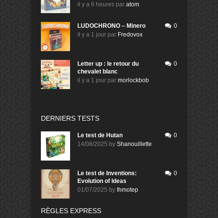
il y a 6 heures
par
atom
LUDOCHRONO – Minero
0
il y a 1 jour
par
Fredovox
Letter up : le retour du
0
chevalet blanc
il y a 1 jour
par
morlockbob
DERNIERS TESTS
Le test de Hutan
0
14/08/2025
by
Shanouillette
Le test de Inventions:
0
Evolution of Ideas
01/07/2025
by
Ihmotep
RÈGLES EXPRESS