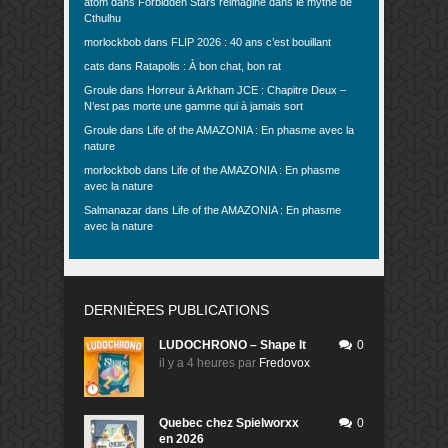
atom
dans
Forbidden Stars réimaginé dans le mythe de
Cthulhu
morlockbob
dans
FLIP 2026 : 40 ans c’est bouillant
cats
dans
Ratapolis : À bon chat, bon rat
Groule
dans
Horreur à Arkham JCE : Chapitre Deux –
N’est pas morte une gamme qui à jamais sort
Groule
dans
Life of the AMAZONIA : En phasme avec la
nature
morlockbob
dans
Life of the AMAZONIA : En phasme
avec la nature
Salmanazar
dans
Life of the AMAZONIA : En phasme
avec la nature
DERNIÈRES PUBLICATIONS
LUDOCHRONO – Shape It
0
il y a 4 heures
par
Fredovox
Quebec chez Spielworxx
0
en 2026