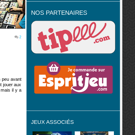
NOS PARTENAIRES
2
n peu avant
t jouer aux
 mais il y a
JEUX ASSOCIÉS